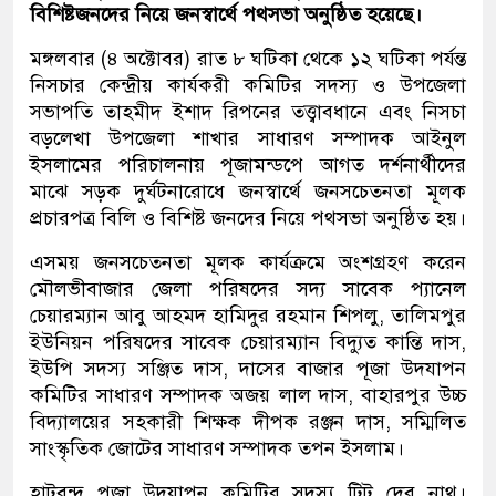
বিশিষ্টজনদের নিয়ে জনস্বার্থে পথসভা অনুষ্ঠিত হয়েছে।
মঙ্গলবার (৪ অক্টোবর) রাত ৮ ঘটিকা থেকে ১২ ঘটিকা পর্যন্ত
নিসচার কেন্দ্রীয় কার্যকরী কমিটির সদস্য ও উপজেলা
সভাপতি তাহমীদ ইশাদ রিপনের তত্ত্বাবধানে এবং নিসচা
বড়লেখা উপজেলা শাখার সাধারণ সম্পাদক আইনুল
ইসলামের পরিচালনায় পূজামন্ডপে আগত দর্শনার্থীদের
মাঝে সড়ক দুর্ঘটনারোধে জনস্বার্থে জনসচেতনতা মূলক
প্রচারপত্র বিলি ও বিশিষ্ট জনদের নিয়ে পথসভা অনুষ্ঠিত হয়।
এসময় জনসচেতনতা মূলক কার্যক্রমে অংশগ্রহণ করেন
মৌলভীবাজার জেলা পরিষদের সদ্য সাবেক প্যানেল
চেয়ারম্যান আবু আহমদ হামিদুর রহমান শিপলু, তালিমপুর
ইউনিয়ন পরিষদের সাবেক চেয়ারম্যান বিদ্যুত কান্তি দাস,
ইউপি সদস্য সঞ্জিত দাস, দাসের বাজার পূজা উদযাপন
কমিটির সাধারণ সম্পাদক অজয় লাল দাস, বাহারপুর উচ্চ
বিদ্যালয়ের সহকারী শিক্ষক দীপক রঞ্জন দাস, সম্মিলিত
সাংস্কৃতিক জোটের সাধারণ সম্পাদক তপন ইসলাম।
হাটবন্দ পূজা উদযাপন কমিটির সদস্য টিটু দেব নাথ।