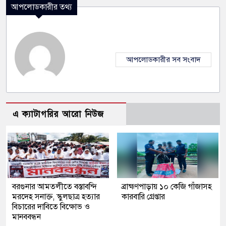
আপলোডকারীর তথ্য
আপলোডকারীর সব সংবাদ
এ ক্যাটাগরির আরো নিউজ
বরগুনার আমতলীতে বস্তাবন্দি
​ব্রাহ্মণপাড়ায় ১০ কেজি গাঁজাসহ
মরদেহ সনাক্ত, স্কুলছাত্র হত্যার
কারবারি গ্রেপ্তার
বিচারের দাবিতে বিক্ষোভ ও
মানববন্ধন