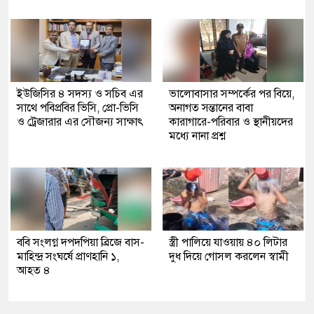
ইউজিসির ৪ সদস্য ও সচিব এর
ভালোবাসার সম্পর্কের পর বিয়ে,
সাথে পবিপ্রবির ভিসি, প্রো-ভিসি
অনাগত সন্তানের বাবা
ও ট্রেজারার এর সৌজন্য সাক্ষাৎ
কারাগারে-পরিবার ও স্থানীয়দের
মধ্যে নানা প্রশ্ন
ববি সংলগ্ন দপদপিয়া ব্রিজে বাস-
স্ত্রী পালিয়ে যাওয়ায় ৪০ লিটার
মাহিন্দ্র সংঘর্ষে প্রাণহানি ১,
দুধ দিয়ে গোসল করলেন স্বামী
আহত ৪