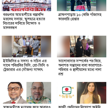
বরগুনার আমতলীতে বস্তাবন্দি
​ব্রাহ্মণপাড়ায় ১০ কেজি গাঁজাসহ
মরদেহ সনাক্ত, স্কুলছাত্র হত্যার
কারবারি গ্রেপ্তার
বিচারের দাবিতে বিক্ষোভ ও
মানববন্ধন
ইউজিসির ৪ সদস্য ও সচিব এর
ভালোবাসার সম্পর্কের পর বিয়ে,
সাথে পবিপ্রবির ভিসি, প্রো-ভিসি ও
অনাগত সন্তানের বাবা কারাগারে-
ট্রেজারার এর সৌজন্য সাক্ষাৎ
পরিবার ও স্থানীয়দের মধ্যে নানা
প্রশ্ন
স্বাস্থ্যমন্ত্রীকে ম্যানেজ করে আবারও
কাজী জেসিনের নিয়োগে আইনি