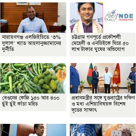
নারায়ণগঞ্জ এলজিইডিতে ‘৩%
চট্টগ্রাম গণপূর্তে প্রকৌশলী
দুলাল’ খ্যাত আহসানুজ্জামানের
মেহেদী ও এনডিইকে ঘিরে ৫০
দুর্নীতি
লাখ টাকার ঘুষের অভিযোগ
বেগুনের কেজি ১৫০ আর ৪০০
প্রধানমন্ত্রীর সঙ্গে যুক্তরাষ্ট্রের দক্ষিণ
ছুঁই ছুঁই কাঁচা মরিচ
ও মধ্য এশিয়াবিষয়ক বিশেষ
দূতের সাক্ষাৎ