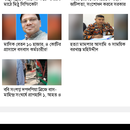
মাঠে মিঠু সিন্ডিকেট!
জটিলতা, সংশোধন করবে সরকার
মাসিক বেতন ১০ হাজার, ৪ কোটির
হত্যা মামলার আসামি ও সাময়িক
প্রাসাদে বসবাস কর্মচারীর!
বরখাস্ত মহিউদ্দীন
ববি সংলগ্ন দপদপিয়া ব্রিজে বাস-
মাহিন্দ্র সংঘর্ষে প্রাণহানি ১, আহত ৪