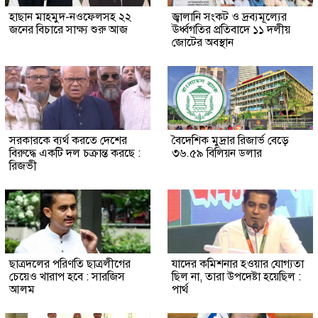
হাছান মাহমুদ-নওফেলসহ ২২
জ্বালানি সংকট ও দ্রব্যমূল্যের
জনের বিচারে সাক্ষ্য শুরু আজ
ঊর্ধ্বগতির প্রতিবাদে ১১ দলীয়
জোটের অবস্থান
সরকারকে ব্যর্থ করতে দেশের
বৈদেশিক মুদ্রার রিজার্ভ বেড়ে
বিরুদ্ধে একটি দল চক্রান্ত করছে :
৩৬.৫৯ বিলিয়ন ডলার
রিজভী
ছাত্রদলের পরিণতি ছাত্রলীগের
যাদের কমিশনার হওয়ার যোগ্যতা
চেয়েও খারাপ হবে : সারজিস
ছিল না, তারা উপদেষ্টা হয়েছিল :
আলম
পার্থ