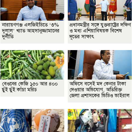
নারায়ণগঞ্জ এলজিইডিতে ‘৩%
প্রধানমন্ত্রীর সঙ্গে যুক্তরাষ্ট্রের দক্ষিণ
দুলাল’ খ্যাত আহসানুজ্জামানের
ও মধ্য এশিয়াবিষয়ক বিশেষ
দুর্নীতি
দূতের সাক্ষাৎ
বেগুনের কেজি ১৫০ আর ৪০০
অফিসে বসেই মদ কেনার টাকা
ছুঁই ছুঁই কাঁচা মরিচ
দেওয়ার অভিযোগ, অতিরিক্ত
জেলা প্রশাসকের ভিডিও ভাইরাল