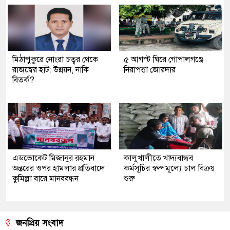
মিঠাপুকুরে নোংরা চত্বর থেকে
৫ আগস্ট ঘিরে গোপালগঞ্জে
রাজস্বের হাট: উন্নয়ন, নাকি
নিরাপত্তা জোরদার
বিতর্ক?
এডভোকেট মিজানুর রহমান
কালুখালীতে খাদ্যবান্ধব
অন্তরের ওপর হামলার প্রতিবাদে
কর্মসূচির স্বল্পমূল্যে চাল বিক্রয়
কুমিল্লা বারে মানববন্ধন
শুরু
জনপ্রিয় সংবাদ