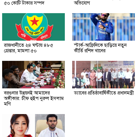
৫০ কোটি টাকার সম্পদ
অভিযোগ
রাজধানীতে ২৪ ঘণ্টায় ৪৮৫
স্টার্ক-আফ্রিদিকে ছাড়িয়ে নতুন
গ্রেপ্তার, মামলা ৫০
কীর্তি রশিদ খানের
বরগুনার উন্নয়নই আমাদের
ড্যাবের প্রতিষ্ঠাবার্ষিকীতে প্রধানমন্ত্রী
অঙ্গীকার: চীফ হুইপ নুরুল ইসলাম
মণি