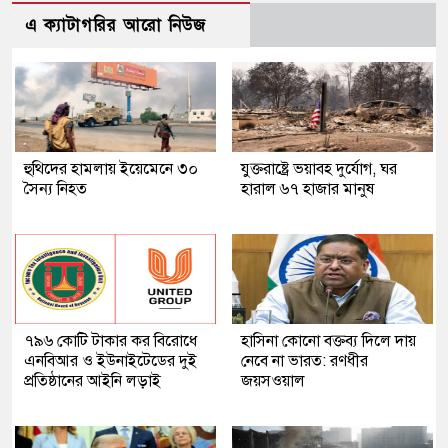
এ ক্যাটাগরির আরো নিউজ
হুথিদের হামলায় ইয়েমেনে ৩০
যুক্তরাষ্ট্রে ভয়াবহ দুর্যোগ, ঘর
সৈন্য নিহত
হারাল ৬৭ হাজার মানুষ
৭৯৬ কোটি টাকার কর বিরোধে
হাসিনা কোনো বক্তব্য দিলে দায়
এনবিআর ও ইউনাইটেডের দুই
নেবে না ভারত: রণধীর
প্রতিষ্ঠানের আইনি লড়াই
জয়সওয়াল