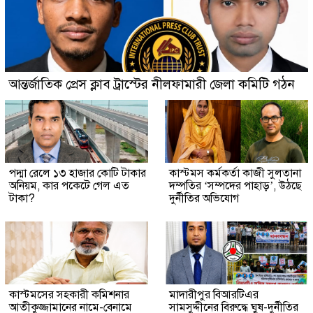
আন্তর্জাতিক প্রেস ক্লাব ট্রাস্টের নীলফামারী জেলা কমিটি গঠন
পদ্মা রেলে ১৩ হাজার কোটি টাকার
কাস্টমস কর্মকর্তা কাজী সুলতানা
অনিয়ম, কার পকেটে গেল এত
দম্পতির ‘সম্পদের পাহাড়’, উঠছে
টাকা?
দুর্নীতির অভিযোগ
কাস্টমসের সহকারী কমিশনার
মাদারীপুর বিআরটিএর
আতীকুজ্জামানের নামে-বেনামে
সামসুদ্দীনের বিরুদ্ধে ঘুষ-দুর্নীতির