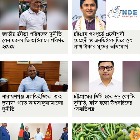
জাতীয় ক্রীড়া পরিষদের দুর্নীতি
চট্টগ্রাম গণপূর্তে প্রকৌশলী
যেন মরনঘাতি ভাইরাসে পরিণত
মেহেদী ও এনডিইকে ঘিরে ৫০
হয়েছে
লাখ টাকার ঘুষের অভিযোগ
নারায়ণগঞ্জ এলজিইডিতে ‘৩%
চট্টগ্রামের ডিসি হতে ৬৯ কোটির
দুলাল’ খ্যাত আহসানুজ্জামানের
দুর্নীতি, ফাঁস হলো উপসচিবের
দুর্নীতি
‘সম্মতিপত্র’