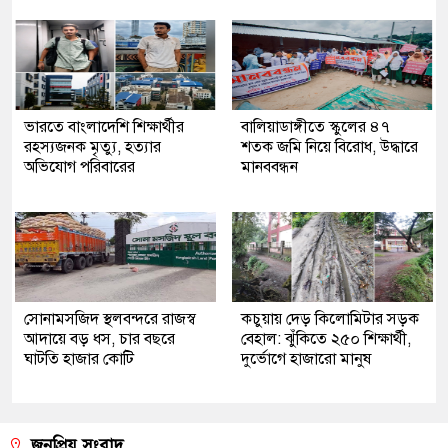
ভারতে বাংলাদেশি শিক্ষার্থীর
বালিয়াডাঙ্গীতে স্কুলের ৪৭
রহস্যজনক মৃত্যু, হত্যার
শতক জমি নিয়ে বিরোধ, উদ্ধারে
অভিযোগ পরিবারের
মানববন্ধন
সোনামসজিদ স্থলবন্দরে রাজস্ব
কচুয়ায় দেড় কিলোমিটার সড়ক
আদায়ে বড় ধস, চার বছরে
বেহাল: ঝুঁকিতে ২৫০ শিক্ষার্থী,
ঘাটতি হাজার কোটি
দুর্ভোগে হাজারো মানুষ
জনপ্রিয় সংবাদ