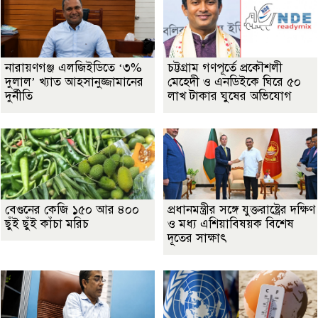
নারায়ণগঞ্জ এলজিইডিতে ‘৩%
চট্টগ্রাম গণপূর্তে প্রকৌশলী
দুলাল’ খ্যাত আহসানুজ্জামানের
মেহেদী ও এনডিইকে ঘিরে ৫০
দুর্নীতি
লাখ টাকার ঘুষের অভিযোগ
বেগুনের কেজি ১৫০ আর ৪০০
প্রধানমন্ত্রীর সঙ্গে যুক্তরাষ্ট্রের দক্ষিণ
ছুঁই ছুঁই কাঁচা মরিচ
ও মধ্য এশিয়াবিষয়ক বিশেষ
দূতের সাক্ষাৎ