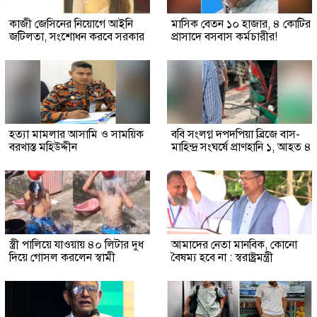
কাজী জেসিনের নিয়োগে আইনি
মাসিক বেতন ১০ হাজার, ৪ কোটির
জটিলতা, সংশোধন করবে সরকার
প্রাসাদে বসবাস কর্মচারীর!
হত্যা মামলার আসামি ও সাময়িক
ববি সংলগ্ন দপদপিয়া ব্রিজে বাস-
বরখাস্ত মহিউদ্দীন
মাহিন্দ্র সংঘর্ষে প্রাণহানি ১, আহত ৪
স্ত্রী পালিয়ে যাওয়ায় ৪০ লিটার দুধ
আমাদের নেতা মানবিক, কোনো
দিয়ে গোসল করলেন স্বামী
বৈষম্য হবে না : স্বরাষ্ট্রমন্ত্রী