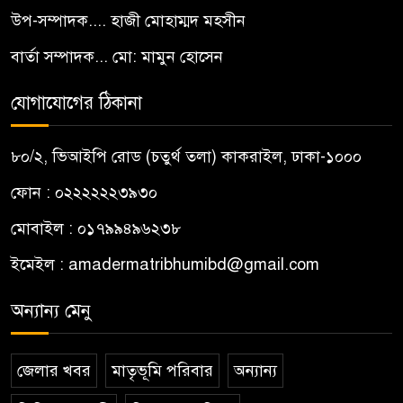
উপ-সম্পাদক.... হাজী মোহাম্মদ মহসীন
বার্তা সম্পাদক... মো: মামুন হোসেন
যোগাযোগের ঠিকানা
৮০/২, ভিআইপি রোড (চতুর্থ তলা) কাকরাইল, ঢাকা-১০০০
ফোন : ০২২২২২২৩৯৩০
মোবাইল : ০১৭৯৯৪৯৬২৩৮
ইমেইল :
amadermatribhumibd@gmail.com
অন্যান্য মেনু
জেলার খবর
মাতৃভূমি পরিবার
অন্যান্য