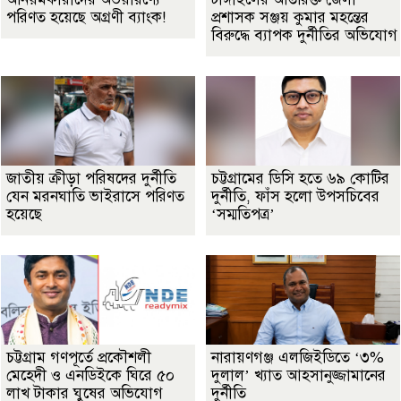
পরিণত হয়েছে অগ্রণী ব্যাংক!
প্রশাসক সঞ্জয় কুমার মহন্তের
বিরুদ্ধে ব্যাপক দুর্নীতির অভিযোগ
জাতীয় ক্রীড়া পরিষদের দুর্নীতি
চট্টগ্রামের ডিসি হতে ৬৯ কোটির
যেন মরনঘাতি ভাইরাসে পরিণত
দুর্নীতি, ফাঁস হলো উপসচিবের
হয়েছে
‘সম্মতিপত্র’
চট্টগ্রাম গণপূর্তে প্রকৌশলী
নারায়ণগঞ্জ এলজিইডিতে ‘৩%
মেহেদী ও এনডিইকে ঘিরে ৫০
দুলাল’ খ্যাত আহসানুজ্জামানের
লাখ টাকার ঘুষের অভিযোগ
দুর্নীতি