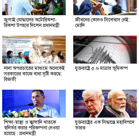
জুলাই যোদ্ধাদের অটোরিকশা-
জীবনের কোনও সিলেবাস নেই:
রিকশা উপহার দিলেন প্রধানমন্ত্রী
মোদি
নানা অপপ্রচারের মাধ্যমে অনেকেই
যুক্তরাষ্ট্রে ৫.৬ মাত্রার ভূমিকম্প
সরকারের কাজে বাধা সৃষ্টি করছে:
রিজভী
শিক্ষা-স্বাস্থ্য ও জ্বালানি খাতকে
যুক্তরাষ্ট্রের এক সিদ্ধান্তে মহাবিপদে
স্বনির্ভর করার পরিকল্পনা নেওয়া
ভারত
হয়েছে : প্রধানমন্ত্রী