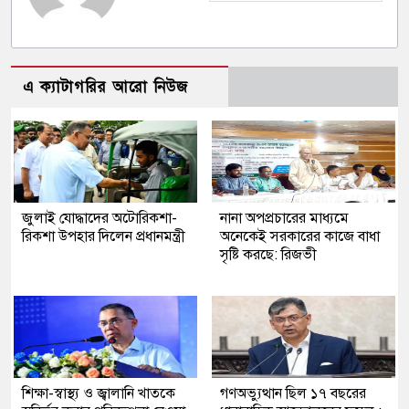
এ ক্যাটাগরির আরো নিউজ
জুলাই যোদ্ধাদের অটোরিকশা-
নানা অপপ্রচারের মাধ্যমে
রিকশা উপহার দিলেন প্রধানমন্ত্রী
অনেকেই সরকারের কাজে বাধা
সৃষ্টি করছে: রিজভী
শিক্ষা-স্বাস্থ্য ও জ্বালানি খাতকে
গণঅভ্যুত্থান ছিল ১৭ বছরের