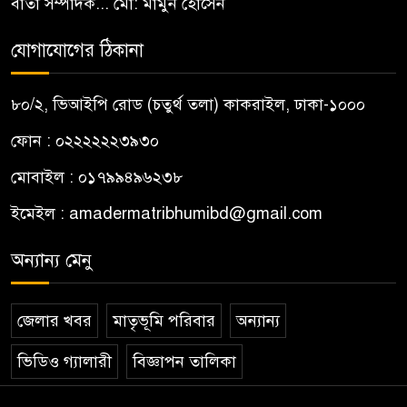
বার্তা সম্পাদক... মো: মামুন হোসেন
যোগাযোগের ঠিকানা
৮০/২, ভিআইপি রোড (চতুর্থ তলা) কাকরাইল, ঢাকা-১০০০
ফোন : ০২২২২২২৩৯৩০
মোবাইল : ০১৭৯৯৪৯৬২৩৮
ইমেইল :
amadermatribhumibd@gmail.com
অন্যান্য মেনু
জেলার খবর
মাতৃভূমি পরিবার
অন্যান্য
ভিডিও গ্যালারী
বিজ্ঞাপন তালিকা