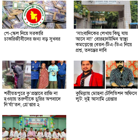
পে-স্কেল নিয়ে সরকারি
‘সাংবাদিকের লেখায় কিছু যায়
চাকরিজীবীদের জন্য বড় সুখবর
আসে না!’ বোরহানউদ্দিন স্বাস্থ্য
কমপ্লেক্সে বেতন-টিএ-ডিএ নিয়ে
প্রশ্ন, তদন্তের দাবি
শরীয়তপুরে কু’প্রস্তাবে রাজি না
কুমিল্লায় মোহনা টেলিভিশন অফিসে
হওয়ায় তরুণীকে চুরির অপবাদে
লুট: দুই আসামি গ্রেপ্তার
নি’র্যা’তন, গ্রে’প্তার ২