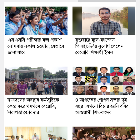
এসএসসি পরীক্ষার ফল প্রকাশ
যুক্তরাষ্ট্রে ফুল-ফান্ডেড
সোমবার সকাল ১০টায়, যেভাবে
পিএইচডি’র সুযোগ পেলেন
জানা যাবে
বেরোবি শিক্ষার্থী ইমন
ছাত্রদলের অবস্থান কর্মসূচিকে
৪ আগস্টের গোপন সভার দুই
কেন্দ্র করে থমথমে বেরোবি,
বছর ,এখনো বিচার হয়নি ববির
নিরাপত্তা জোরদার
আওয়ামী শিক্ষকদের