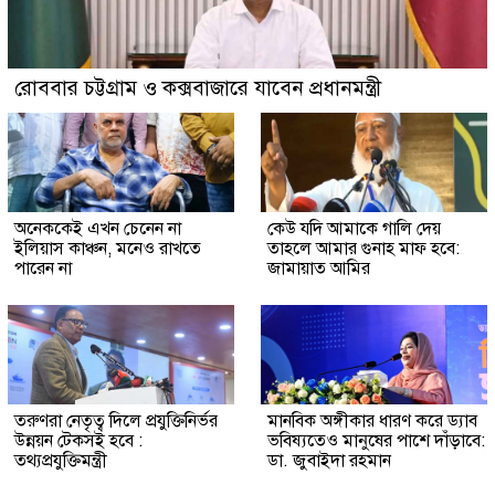
রোববার চট্টগ্রাম ও কক্সবাজারে যাবেন প্রধানমন্ত্রী
অনেককেই এখন চেনেন না
কেউ যদি আমাকে গালি দেয়
ইলিয়াস কাঞ্চন, মনেও রাখতে
তাহলে আমার গুনাহ মাফ হবে:
পারেন না
জামায়াত আমির
তরুণরা নেতৃত্ব দিলে প্রযুক্তিনির্ভর
মানবিক অঙ্গীকার ধারণ করে ড্যাব
উন্নয়ন টেকসই হবে :
ভবিষ্যতেও মানুষের পাশে দাঁড়াবে:
তথ্যপ্রযুক্তিমন্ত্রী
ডা. জুবাইদা রহমান