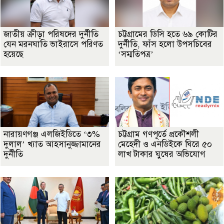
জাতীয় ক্রীড়া পরিষদের দুর্নীতি
চট্টগ্রামের ডিসি হতে ৬৯ কোটির
যেন মরনঘাতি ভাইরাসে পরিণত
দুর্নীতি, ফাঁস হলো উপসচিবের
হয়েছে
‘সম্মতিপত্র’
নারায়ণগঞ্জ এলজিইডিতে ‘৩%
চট্টগ্রাম গণপূর্তে প্রকৌশলী
দুলাল’ খ্যাত আহসানুজ্জামানের
মেহেদী ও এনডিইকে ঘিরে ৫০
দুর্নীতি
লাখ টাকার ঘুষের অভিযোগ