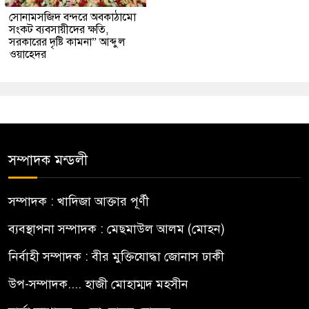
সোনামসজিদ বন্দরে অবকাঠামো
সংকট ব্যবসায়ীদের ক্ষতি,
সরকারের দৃষ্টি কামনা” আব্দুল
ওয়াহেদর
সম্পাদক মন্ডলী
সম্পাদক : খাদিজা আক্তার পূর্ণী
ব্যবস্থাপনা সম্পাদক : মেছমাউল আলম (মোহন)
নির্বাহী সম্পাদক : বীর মুক্তিযোদ্ধা জোনাস ঢাকী
উপ-সম্পাদক.... হাজী মোহাম্মদ মহসীন