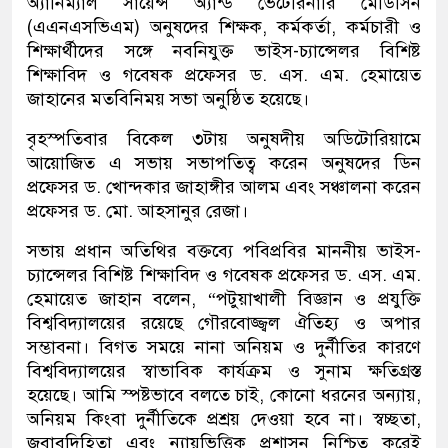
অ্যানিম্যাল সায়েন্স অ্যান্ড ভেটেরিনারি মেডিসিন
(এএনএসভিএম) অনুষদের শিক্ষক, কর্মকর্তা, কর্মচারী ও
শিক্ষার্থীদের সঙ্গে নবনিযুক্ত ভাইস-চ্যান্সেলর বিশিষ্ট
শিক্ষাবিদ ও গবেষক প্রফেসর ড. এস. এম. হেমায়েত
জাহানের মতবিনিময় সভা অনুষ্ঠিত হয়েছে।
বৃহস্পতিবার বিকেল ৩টায় অনুষদীয় অডিটোরিয়ামে
আয়োজিত এ সভায় সভাপতিত্ব করেন অনুষদের ডিন
প্রফেসর ড. খোন্দকার জাহাঙ্গীর আলম এবং সঞ্চালনা করেন
প্রফেসর ড. মো. আহসানুর রেজা।
সভায় প্রধান অতিথির বক্তব্যে পবিপ্রবির মাননীয় ভাইস-
চ্যান্সেলর বিশিষ্ট শিক্ষাবিদ ও গবেষক প্রফেসর ড. এস. এম.
হেমায়েত জাহান বলেন, “পটুয়াখালী বিজ্ঞান ও প্রযুক্তি
বিশ্ববিদ্যালয়ের রয়েছে গৌরবোজ্জ্বল ঐতিহ্য ও অপার
সম্ভাবনা। বিগত সময়ে নানা অনিয়ম ও দুর্নীতির কারণে
বিশ্ববিদ্যালয়ের স্বাভাবিক কার্যক্রম ও সুনাম ক্ষতিগ্রস্ত
হয়েছে। আমি স্পষ্টভাবে বলতে চাই, কোনো ধরনের অন্যায়,
অনিয়ম কিংবা দুর্নীতিকে প্রশ্রয় দেওয়া হবে না। স্বচ্ছতা,
জবাবদিহিতা এবং ন্যায়ভিত্তিক প্রশাসন নিশ্চিত করেই