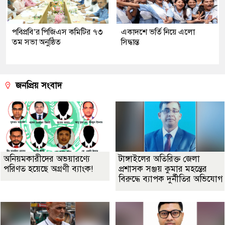
পবিপ্রবি’র পিজিএস কমিটির ৭৩
একাদশে ভর্তি নিয়ে এলো
তম সভা অনুষ্ঠিত
সিদ্ধান্ত
জনপ্রিয় সংবাদ
অনিয়মকারীদের অভয়ারণ্যে
টাঙ্গাইলের অতিরিক্ত জেলা
পরিণত হয়েছে অগ্রণী ব্যাংক!
প্রশাসক সঞ্জয় কুমার মহন্তের
বিরুদ্ধে ব্যাপক দুর্নীতির অভিযোগ