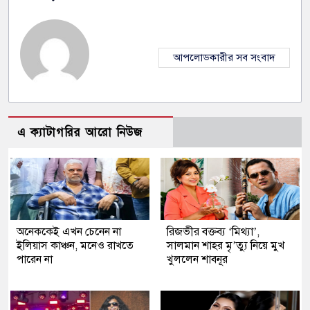
আপলোডকারীর সব সংবাদ
এ ক্যাটাগরির আরো নিউজ
অনেককেই এখন চেনেন না
রিজভীর বক্তব্য ‘মিথ্যা’,
ইলিয়াস কাঞ্চন, মনেও রাখতে
সালমান শাহর মৃ’ত্যু নিয়ে মুখ
পারেন না
খুললেন শাবনূর