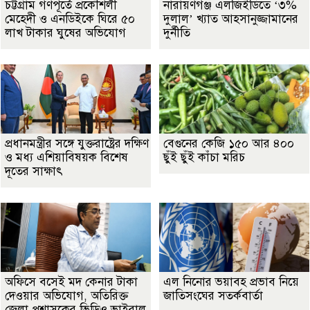
চট্টগ্রাম গণপূর্তে প্রকৌশলী
নারায়ণগঞ্জ এলজিইডিতে ‘৩%
মেহেদী ও এনডিইকে ঘিরে ৫০
দুলাল’ খ্যাত আহসানুজ্জামানের
লাখ টাকার ঘুষের অভিযোগ
দুর্নীতি
প্রধানমন্ত্রীর সঙ্গে যুক্তরাষ্ট্রের দক্ষিণ
বেগুনের কেজি ১৫০ আর ৪০০
ও মধ্য এশিয়াবিষয়ক বিশেষ
ছুঁই ছুঁই কাঁচা মরিচ
দূতের সাক্ষাৎ
অফিসে বসেই মদ কেনার টাকা
এল নিনোর ভয়াবহ প্রভাব নিয়ে
দেওয়ার অভিযোগ, অতিরিক্ত
জাতিসংঘের সতর্কবার্তা
জেলা প্রশাসকের ভিডিও ভাইরাল