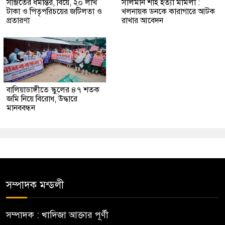
সঞ্জিতের ধর্মান্তর, বিয়ে, ২০ লাখ
সালমান শাহ হত্যা মামলা :
টাকা ও পিতৃপরিচয়ের জটিলতা ও
খলনায়ক ডনকে কারাগারে আটক
প্রতারণা
রাখার আবেদন
বালিয়াডাঙ্গীতে স্কুলের ৪৭ শতক
জমি নিয়ে বিরোধ, উদ্ধারে
মানববন্ধন
সম্পাদক মন্ডলী
সম্পাদক : খাদিজা আক্তার পূর্ণী