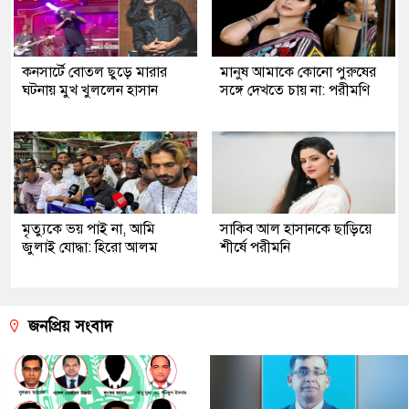
কনসার্টে বোতল ছুড়ে মারার
মানুষ আমাকে কোনো পুরুষের
ঘটনায় মুখ খুললেন হাসান
সঙ্গে দেখতে চায় না: পরীমণি
মৃত্যুকে ভয় পাই না, আমি
সাকিব আল হাসানকে ছাড়িয়ে
জুলাই যোদ্ধা: হিরো আলম
শীর্ষে পরীমনি
জনপ্রিয় সংবাদ