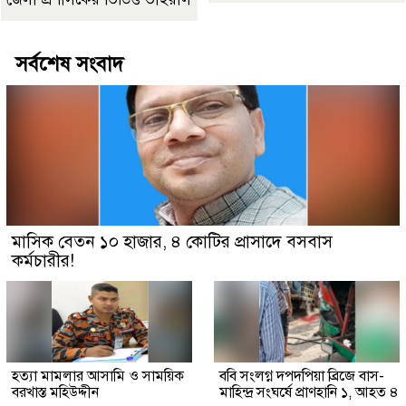
সর্বশেষ সংবাদ
মাসিক বেতন ১০ হাজার, ৪ কোটির প্রাসাদে বসবাস
কর্মচারীর!
হত্যা মামলার আসামি ও সাময়িক
ববি সংলগ্ন দপদপিয়া ব্রিজে বাস-
বরখাস্ত মহিউদ্দীন
মাহিন্দ্র সংঘর্ষে প্রাণহানি ১, আহত ৪