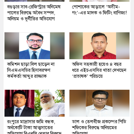
বগুড়ার সাব-রেজিস্ট্রার অনিমেষ
পোশাকের আড়ালে ‘অসীম-
পালের বিরুদ্ধে অবৈধ সম্পদ,
গং’-এর মাদক ও ফিটিং বাণিজ্য!
অনিয়ম ও দুর্নীতির অভিযোগ
কমিশন ছাড়া বিল ছাড়েন না
অফিস সহকারী হয়েও ৪ বছর
সিএমএসডির হিসাবরক্ষণ
ধরে এইচএসসির খাতা দেখছেন
কর্মকর্তা আব্দুর রাজ্জাক
‘প্রভাষক’ পরিচয়ে
রংপুরে মাদ্রাসার জমি বন্ধক,
ডাল ও তেলবীজ প্রকল্পের পিডি
অর্ধকোটি টাকা আত্মসাতের
শফিকের বিরুদ্ধে অনিয়মের
অভিযোগ বিএনপি নেতার বিরুদ্ধে
অভিযোগ