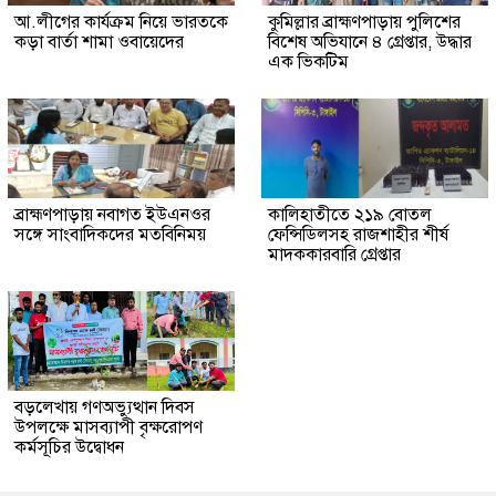
আ.লীগের কার্যক্রম নিয়ে ভারতকে
কুমিল্লার ব্রাহ্মণপাড়ায় পুলিশের
কড়া বার্তা শামা ওবায়েদের
বিশেষ অভিযানে ৪ গ্রেপ্তার, উদ্ধার
এক ভিকটিম
ব্রাহ্মণপাড়ায় নবাগত ইউএনওর
কালিহাতীতে ২১৯ বোতল
সঙ্গে সাংবাদিকদের মতবিনিময়
ফেন্সিডিলসহ রাজশাহীর শীর্ষ
মাদককারবারি গ্রেপ্তার
বড়লেখায় গণঅভ্যুত্থান দিবস
উপলক্ষে মাসব্যাপী বৃক্ষরোপণ
কর্মসূচির উদ্বোধন