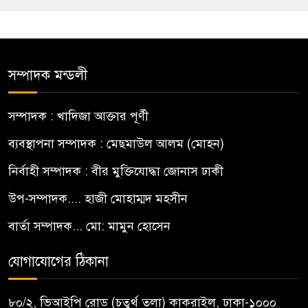
সম্পাদক মন্ডলী
সম্পাদক : খাদিজা আক্তার পূর্ণী
ব্যবস্থাপনা সম্পাদক : মেছমাউল আলম (মোহন)
নির্বাহী সম্পাদক : বীর মুক্তিযোদ্ধা জোনাস ঢাকী
উপ-সম্পাদক.... হাজী মোহাম্মদ মহসীন
বার্তা সম্পাদক... মো: মামুন হোসেন
যোগাযোগের ঠিকানা
৮০/২, ভিআইপি রোড (চতুর্থ তলা) কাকরাইল, ঢাকা-১০০০