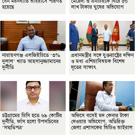
যেন মরনঘাতি ভাইরাসে পরিণত
মেহেদী ও এনডিইকে ঘিরে ৫০
হয়েছে
লাখ টাকার ঘুষের অভিযোগ
নারায়ণগঞ্জ এলজিইডিতে ‘৩%
প্রধানমন্ত্রীর সঙ্গে যুক্তরাষ্ট্রের দক্ষিণ
দুলাল’ খ্যাত আহসানুজ্জামানের
ও মধ্য এশিয়াবিষয়ক বিশেষ
দুর্নীতি
দূতের সাক্ষাৎ
চট্টগ্রামের ডিসি হতে ৬৯ কোটির
অফিসে বসেই মদ কেনার টাকা
দুর্নীতি, ফাঁস হলো উপসচিবের
দেওয়ার অভিযোগ, অতিরিক্ত
‘সম্মতিপত্র’
জেলা প্রশাসকের ভিডিও ভাইরাল