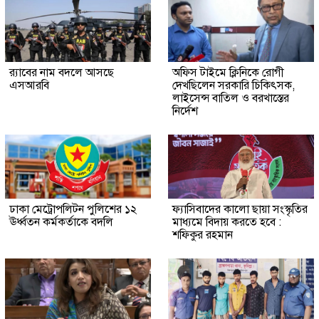
র‍্যাবের নাম বদলে আসছে
অফিস টাইমে ক্লিনিকে রোগী
এসআরবি
দেখছিলেন সরকারি চিকিৎসক,
লাইসেন্স বাতিল ও বরখাস্তের
নির্দেশ
ঢাকা মেট্রোপলিটন পুলিশের ১২
ফ্যাসিবাদের কালো ছায়া সংস্কৃতির
ঊর্ধ্বতন কর্মকর্তাকে বদলি
মাধ্যমে বিদায় করতে হবে :
শফিকুর রহমান