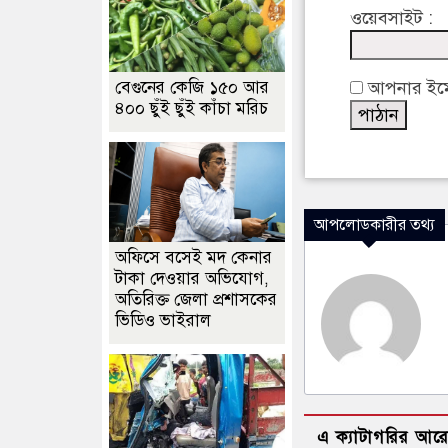
ওয়েবসাইট :
বেগুনের কেজি ১৫০ আর
আপনার ইমেইল
৪০০ ছুঁই ছুঁই কাঁচা মরিচ
আপলোডকারীর তথ্য
অফিসে বসেই মদ কেনার
টাকা দেওয়ার অভিযোগ,
অতিরিক্ত জেলা প্রশাসকের
ভিডিও ভাইরাল
এ ক্যাটাগরির আর