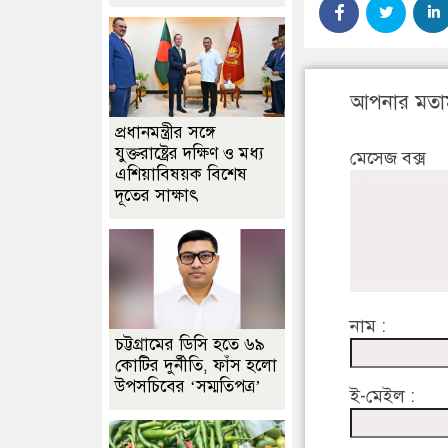
আপনার মতা
প্রধানমন্ত্রীর সঙ্গে
যুক্তরাষ্ট্রের দক্ষিণ ও মধ্য
মেসেজ বক্স
এশিয়াবিষয়ক বিশেষ
দূতের সাক্ষাৎ
নাম :
চট্টগ্রামের ডিসি হতে ৬৯
কোটির দুর্নীতি, ফাঁস হলো
উপসচিবের ‘সম্মতিপত্র’
ই-মেইল :