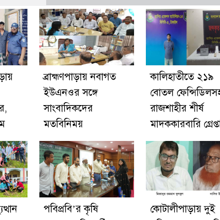
াড়ায়
ব্রাহ্মণপাড়ায় নবাগত
কালিহাতীতে ২১৯
ইউএনওর সঙ্গে
বোতল ফেন্সিডিলস
র,
সাংবাদিকদের
রাজশাহীর শীর্ষ
িম
মতবিনিময়
মাদককারবারি গ্রেপ্ত
ত্থান
পবিপ্রবি’র কৃষি
কোটালীপাড়ায় দুই