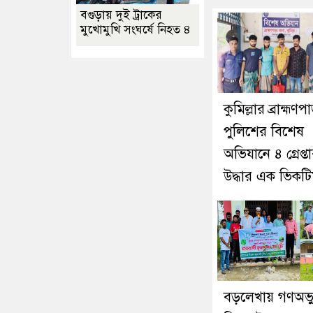
বগুড়ায় দুই ট্রাকের
মুখোমুখি সংঘর্ষে নিহত ৪
কুমিল্লার ব্রাহ্মণপ
পুলিশের বিশেষ
অভিযানে ৪ গ্রেপ্তা
উদ্ধার এক ভিকট
বড়লেখায় গণঅভ্যু