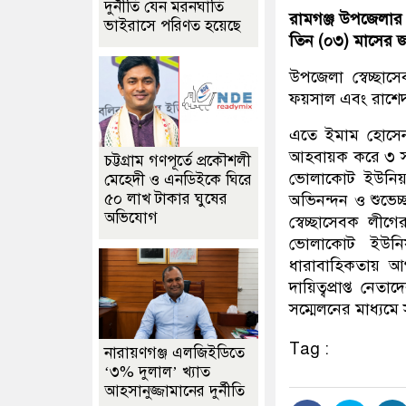
দুর্নীতি যেন মরনঘাতি
রামগঞ্জ উপজেলার
ভাইরাসে পরিণত হয়েছে
তিন (০৩) মাসের জন
উপজেলা স্বেচ্ছ
ফয়সাল এবং রাশেদ 
এতে ইমাম হোসেন
আহবায়ক করে ৩ সদ
চট্টগ্রাম গণপূর্তে প্রকৌশলী
ভোলাকোট ইউনিয়নে
মেহেদী ও এনডিইকে ঘিরে
৫০ লাখ টাকার ঘুষের
অভিনন্দন ও শুভেচ
অভিযোগ
স্বেচ্ছাসেবক লীগ
ভোলাকোট ইউনিয
ধারাবাহিকতায় 
দায়িত্বপ্রাপ্ত নেত
সম্মেলনের মাধ্যম
Tag :
নারায়ণগঞ্জ এলজিইডিতে
‘৩% দুলাল’ খ্যাত
আহসানুজ্জামানের দুর্নীতি