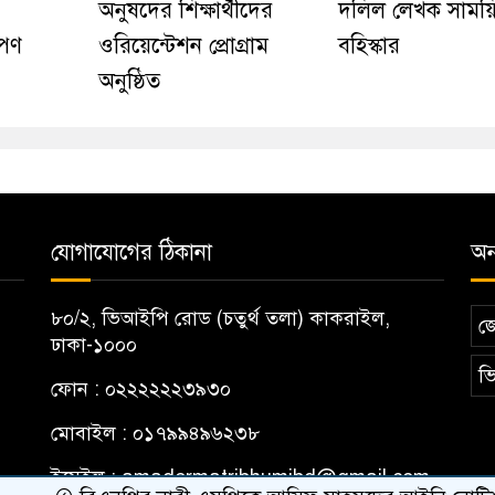
অনুষদের শিক্ষার্থীদের
দলিল লেখক সাময়
োপণ
ওরিয়েন্টেশন প্রোগ্রাম
বহিস্কার
অনুষ্ঠিত
যোগাযোগের ঠিকানা
অন্
৮০/২, ভিআইপি রোড (চতুর্থ তলা) কাকরাইল,
জ
ঢাকা-১০০০
ভি
ফোন : ০২২২২২২৩৯৩০
মোবাইল : ০১৭৯৯৪৯৬২৩৮
ইমেইল :
amadermatribhumibd@gmail.com