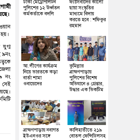
ঢাকা মেট্রোপলিটন
ফ্যাসিবাদের কালো
আগামী
পুলিশের ১২ ঊর্ধ্বতন
ছায়া সংস্কৃতির
কর্মকর্তাকে বদলি
মাধ্যমে বিদায়
েছে।
করতে হবে : শফিকুর
রহমান
য়ান
 হয়।
ুগ্ম
ই ৯নং
ত্বকে
আ.লীগের কার্যক্রম
কুমিল্লার
পজেলা
নিয়ে ভারতকে কড়া
ব্রাহ্মণপাড়ায়
০৯ নং
বার্তা শামা
পুলিশের বিশেষ
ওবায়েদের
অভিযানে ৪ গ্রেপ্তার,
 সেই
উদ্ধার এক ভিকটিম
েছে।
 কমিটি
ব্রাহ্মণপাড়ায় নবাগত
কালিহাতীতে ২১৯
ইউএনওর সঙ্গে
বোতল ফেন্সিডিলসহ