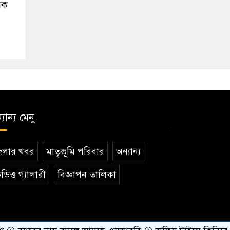
িক
যান্য মেনু
েলার খবর
মাতৃভূমি পরিবার
অন্যান্য
ডিও গ্যালারী
বিজ্ঞাপন তালিকা