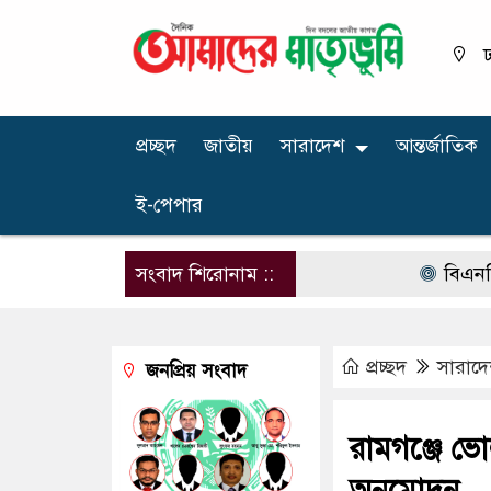
ঢ
প্রচ্ছদ
জাতীয়
সারাদেশ
আন্তর্জাতিক
ই-পেপার
সংবাদ শিরোনাম ::
বিএনপির না
প্রচ্ছদ
সারাদ
জনপ্রিয় সংবাদ
রামগঞ্জে ভ
অনুমোদন