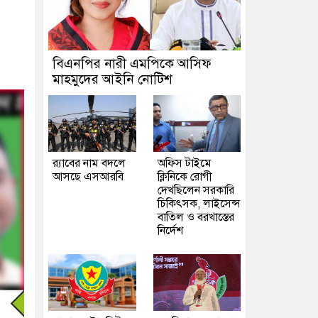
বিএনপির নারী এমপিকে আসিফ
মাহমুদের আইনি নোটিশ
র‍্যাবের নাম বদলে
অফিস টাইমে
আসছে এসআরবি
ক্লিনিকে রোগী
দেখছিলেন সরকারি
চিকিৎসক, লাইসেন্স
বাতিল ও বরখাস্তের
নির্দেশ