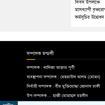
দিবস উপলক্ষে
মাসব্যাপী বৃক্ষর
কর্মসূচির উদ্বোধন
সম্পাদক মন্ডলী
সম্পাদক : খাদিজা আক্তার পূর্ণী
ব্যবস্থাপনা সম্পাদক : মেছমাউল আলম (মোহন)
নির্বাহী সম্পাদক : বীর মুক্তিযোদ্ধা জোনাস ঢাকী
উপ-সম্পাদক.... হাজী মোহাম্মদ মহসীন