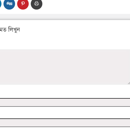
মত লিখুন