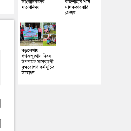
সাংবাদিকদের
রাজশাহীর শীর্ষ
মতবিনিময়
মাদককারবারি
গ্রেপ্তার
বড়লেখায়
গণঅভ্যুত্থান দিবস
উপলক্ষে মাসব্যাপী
বৃক্ষরোপণ কর্মসূচির
উদ্বোধন