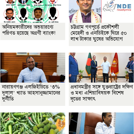
অনিয়মকারীদের অভয়ারণ্যে
চট্টগ্রাম গণপূর্তে প্রকৌশলী
পরিণত হয়েছে অগ্রণী ব্যাংক!
মেহেদী ও এনডিইকে ঘিরে ৫০
লাখ টাকার ঘুষের অভিযোগ
নারায়ণগঞ্জ এলজিইডিতে ‘৩%
প্রধানমন্ত্রীর সঙ্গে যুক্তরাষ্ট্রের দক্ষিণ
দুলাল’ খ্যাত আহসানুজ্জামানের
ও মধ্য এশিয়াবিষয়ক বিশেষ
দুর্নীতি
দূতের সাক্ষাৎ