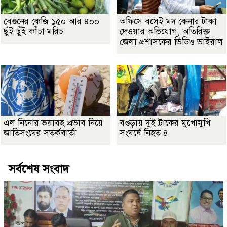
বেগুনের কেজি ১৫০ আর ৪০০
অফিসে বসেই মদ কেনার টাকা
ছুঁই ছুঁই কাঁচা মরিচ
দেওয়ার অভিযোগ, অতিরিক্ত
জেলা প্রশাসকের ভিডিও ভাইরাল
এল নিনোর ভয়াবহ প্রভাব নিয়ে
বগুড়ায় দুই ট্রাকের মুখোমুখি
জাতিসংঘের সতর্কবার্তা
সংঘর্ষে নিহত ৪
সর্বশেষ সংবাদ