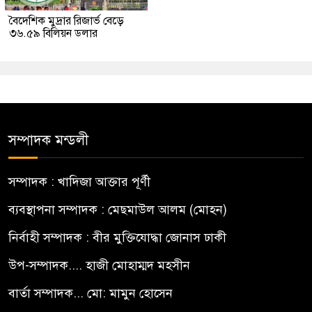
বৈদেশিক মুদ্রার রিজার্ভ বেড়ে
৩৬.৫৯ বিলিয়ন ডলার
সম্পাদক মন্ডলী
সম্পাদক : খাদিজা আক্তার পূর্ণী
ব্যবস্থাপনা সম্পাদক : মেছমাউল আলম (মোহন)
নির্বাহী সম্পাদক : বীর মুক্তিযোদ্ধা জোনাস ঢাকী
উপ-সম্পাদক.... হাজী মোহাম্মদ মহসীন
বার্তা সম্পাদক... মো: মামুন হোসেন