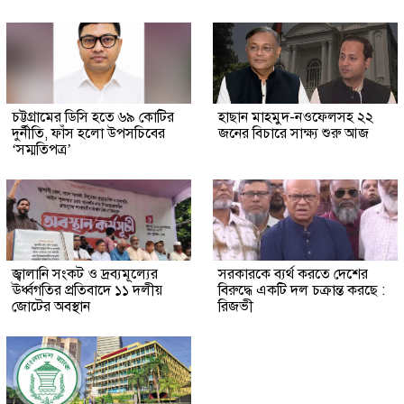
চট্টগ্রামের ডিসি হতে ৬৯ কোটির
হাছান মাহমুদ-নওফেলসহ ২২
দুর্নীতি, ফাঁস হলো উপসচিবের
জনের বিচারে সাক্ষ্য শুরু আজ
‘সম্মতিপত্র’
জ্বালানি সংকট ও দ্রব্যমূল্যের
সরকারকে ব্যর্থ করতে দেশের
ঊর্ধ্বগতির প্রতিবাদে ১১ দলীয়
বিরুদ্ধে একটি দল চক্রান্ত করছে :
জোটের অবস্থান
রিজভী