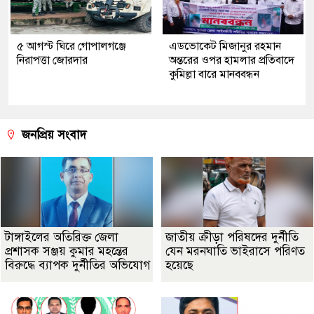
৫ আগস্ট ঘিরে গোপালগঞ্জে
এডভোকেট মিজানুর রহমান
নিরাপত্তা জোরদার
অন্তরের ওপর হামলার প্রতিবাদে
কুমিল্লা বারে মানববন্ধন
জনপ্রিয় সংবাদ
টাঙ্গাইলের অতিরিক্ত জেলা
জাতীয় ক্রীড়া পরিষদের দুর্নীতি
প্রশাসক সঞ্জয় কুমার মহন্তের
যেন মরনঘাতি ভাইরাসে পরিণত
বিরুদ্ধে ব্যাপক দুর্নীতির অভিযোগ
হয়েছে