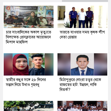
চার সাংবাদিকের অকাল মৃত্যুতে
ভারতে যাওয়ার সময় কৃষক লীগ
খিলক্ষেত প্রেসক্লাবের আয়োজনে
নেতা গ্রেপ্তার
মিলাদ মাহফিল
স্বামীর বন্ধুর সঙ্গে ২৮ দিনের
মিঠাপুকুরে নোংরা চত্বর থেকে
সন্তান নিয়ে উধাও গৃহবধূ
রাজস্বের হাট: উন্নয়ন, নাকি
বিতর্ক?