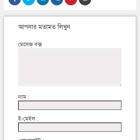
আপনার মতামত লিখুন
মেসেজ বক্স
নাম :
ই-মেইল :