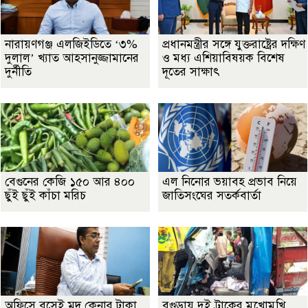
নারায়ণগঞ্জ এলজিইডিতে ‘৩%
প্রধানমন্ত্রীর সঙ্গে যুক্তরাষ্ট্রের দক্ষিণ
দুলাল’ খ্যাত আহসানুজ্জামানের
ও মধ্য এশিয়াবিষয়ক বিশেষ
দুর্নীতি
দূতের সাক্ষাৎ
বেগুনের কেজি ১৫০ আর ৪০০
এল নিনোর ভয়াবহ প্রভাব নিয়ে
ছুঁই ছুঁই কাঁচা মরিচ
জাতিসংঘের সতর্কবার্তা
অফিসে বসেই মদ কেনার টাকা
বগুড়ায় দুই ট্রাকের মুখোমুখি