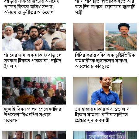
বগুড়ার সাব-রেজিস্ট্রার অনিমেষ
গ্যাস পরিস্থিতি স্বাভাবিক হতে আর
পালের বিরুদ্ধে অবৈধ সম্পদ,
কত দিন লাগবে, জানালেন জ্বালানি
অনিয়ম ও দুর্নীতির অভিযোগ
মন্ত্রী
গ্যাসের দাম এক টাকাও বাড়ালে
শিবির করায় ববির এক চুক্তিভিত্তিক
সরকার টিকতে পারবে না : নাহিদ
কর্মচারীকে ছাত্রদলের মারধর,
ইসলাম
অতঃপর চাকরিচ্যুত
জুলাই দিবস পালন শেষে জাজিরা
১২ হাজার টাকার ঋণ, ১৩ লাখ
উপজেলা বিএনপির সংবাদ
টাকার মামলা; বালিয়াডাঙ্গীতে
সম্মেলন
গ্রেপ্তার সুদ ব্যবসায়ী