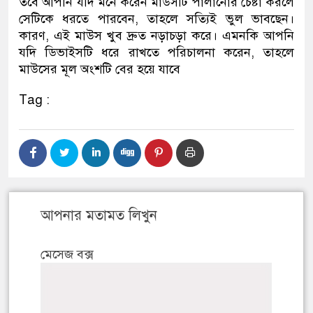
তবে আপনি যদি মনে করেন মাউসটি পালানোর চেষ্টা করলে
সেটিকে ধরতে পারবেন, তাহলে সত্যিই ভুল ভাবছেন।
কারণ, এই মাউস খুব দ্রুত নড়াচড়া করে। এমনকি আপনি
যদি ডিভাইসটি ধরে রাখতে পরিচালনা করেন, তাহলে
মাউসের মূল অংশটি বের হয়ে যাবে
Tag :
আপনার মতামত লিখুন
মেসেজ বক্স