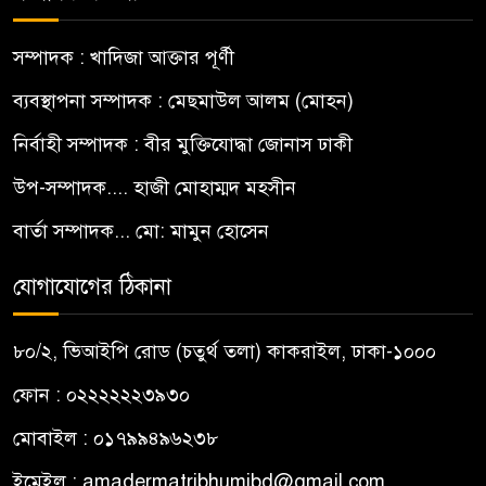
সম্পাদক : খাদিজা আক্তার পূর্ণী
ব্যবস্থাপনা সম্পাদক : মেছমাউল আলম (মোহন)
নির্বাহী সম্পাদক : বীর মুক্তিযোদ্ধা জোনাস ঢাকী
উপ-সম্পাদক.... হাজী মোহাম্মদ মহসীন
বার্তা সম্পাদক... মো: মামুন হোসেন
যোগাযোগের ঠিকানা
৮০/২, ভিআইপি রোড (চতুর্থ তলা) কাকরাইল, ঢাকা-১০০০
ফোন : ০২২২২২২৩৯৩০
মোবাইল : ০১৭৯৯৪৯৬২৩৮
ইমেইল :
amadermatribhumibd@gmail.com