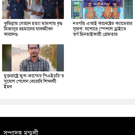
কুমিল্লায় সোহান হত্যা মামলায় বৃদ্ধ
নওগাঁয় এআই কানেক্টেড ক্যামেরার
মিজানুর রহমানের যাবজ্জীবন
সুফল: যশোরে স্পেশাল ড্রাইভে
কারাদণ্ড
স্বর্ণ ছিনতাইকারী গ্রেফতার
যুক্তরাষ্ট্রে ফুল-ফান্ডেড পিএইচডি’র
সুযোগ পেলেন বেরোবি শিক্ষার্থী
ইমন
সম্পাদক মন্ডলী