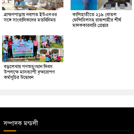
ব্রাহ্মণপাড়ায় নবাগত ইউএনওর
কালিহাতীতে ২১৯ বোতল
সঙ্গে সাংবাদিকদের মতবিনিময়
ফেন্সিডিলসহ রাজশাহীর শীর্ষ
মাদককারবারি গ্রেপ্তার
বড়লেখায় গণঅভ্যুত্থান দিবস
উপলক্ষে মাসব্যাপী বৃক্ষরোপণ
কর্মসূচির উদ্বোধন
সম্পাদক মন্ডলী