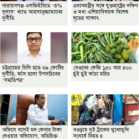
নারায়ণগঞ্জ এলজিইডিতে ‘৩%
প্রধানমন্ত্রীর সঙ্গে যুক্তরাষ্ট্রের দক্ষিণ
দুলাল’ খ্যাত আহসানুজ্জামানের
ও মধ্য এশিয়াবিষয়ক বিশেষ
দুর্নীতি
দূতের সাক্ষাৎ
চট্টগ্রামের ডিসি হতে ৬৯ কোটির
বেগুনের কেজি ১৫০ আর ৪০০
দুর্নীতি, ফাঁস হলো উপসচিবের
ছুঁই ছুঁই কাঁচা মরিচ
‘সম্মতিপত্র’
অফিসে বসেই মদ কেনার টাকা
বগুড়ায় দুই ট্রাকের মুখোমুখি
দেওয়ার অভিযোগ, অতিরিক্ত
সংঘর্ষে নিহত ৪