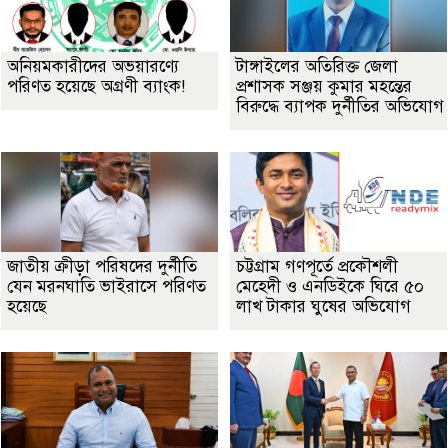
অনিয়মকারীদের অভয়ারণ্যে
টাঙ্গাইলের অতিরিক্ত জেলা
পরিণত হয়েছে অগ্রণী ব্যাংক!
প্রশাসক সঞ্জয় কুমার মহন্তের
বিরুদ্ধে ব্যাপক দুর্নীতির অভিযোগ
জাতীয় ক্রীড়া পরিষদের দুর্নীতি
চট্টগ্রাম গণপূর্তে প্রকৌশলী
যেন মরনঘাতি ভাইরাসে পরিণত
মেহেদী ও এনডিইকে ঘিরে ৫০
হয়েছে
লাখ টাকার ঘুষের অভিযোগ