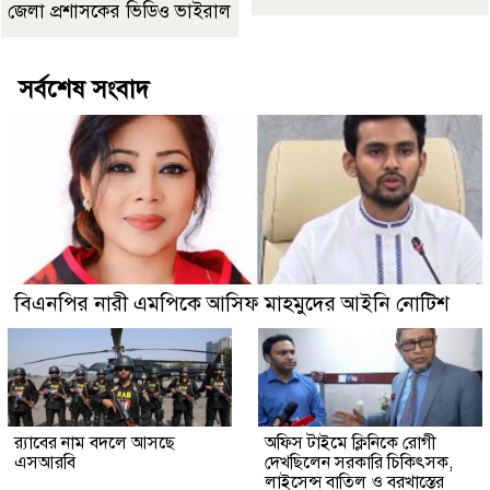
জেলা প্রশাসকের ভিডিও ভাইরাল
সর্বশেষ সংবাদ
বিএনপির নারী এমপিকে আসিফ মাহমুদের আইনি নোটিশ
র‍্যাবের নাম বদলে আসছে
অফিস টাইমে ক্লিনিকে রোগী
এসআরবি
দেখছিলেন সরকারি চিকিৎসক,
লাইসেন্স বাতিল ও বরখাস্তের