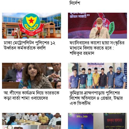
নির্দেশ
ঢাকা মেট্রোপলিটন পুলিশের ১২
ফ্যাসিবাদের কালো ছায়া সংস্কৃতির
ঊর্ধ্বতন কর্মকর্তাকে বদলি
মাধ্যমে বিদায় করতে হবে :
শফিকুর রহমান
আ.লীগের কার্যক্রম নিয়ে ভারতকে
কুমিল্লার ব্রাহ্মণপাড়ায় পুলিশের
কড়া বার্তা শামা ওবায়েদের
বিশেষ অভিযানে ৪ গ্রেপ্তার, উদ্ধার
এক ভিকটিম