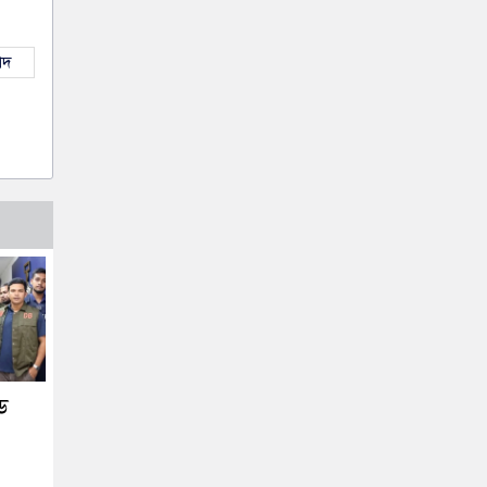
াদ
িড