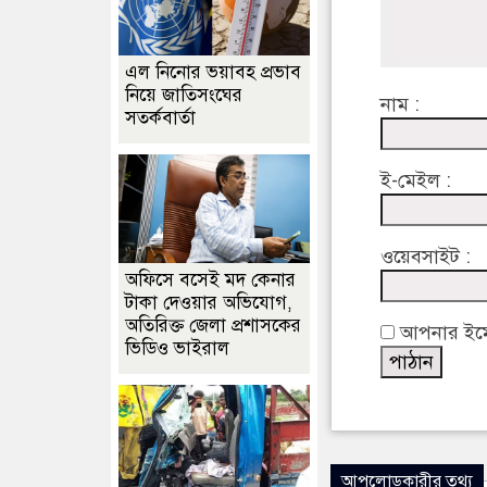
এল নিনোর ভয়াবহ প্রভাব
নিয়ে জাতিসংঘের
নাম :
সতর্কবার্তা
ই-মেইল :
ওয়েবসাইট :
অফিসে বসেই মদ কেনার
টাকা দেওয়ার অভিযোগ,
অতিরিক্ত জেলা প্রশাসকের
আপনার ইমেইল
ভিডিও ভাইরাল
আপলোডকারীর তথ্য