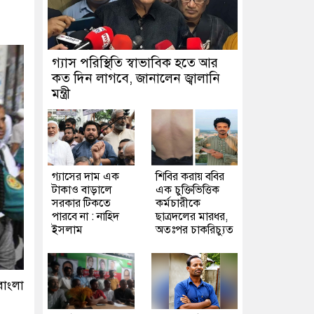
গ্যাস পরিস্থিতি স্বাভাবিক হতে আর
কত দিন লাগবে, জানালেন জ্বালানি
মন্ত্রী
গ্যাসের দাম এক
শিবির করায় ববির
টাকাও বাড়ালে
এক চুক্তিভিত্তিক
সরকার টিকতে
কর্মচারীকে
পারবে না : নাহিদ
ছাত্রদলের মারধর,
ইসলাম
অতঃপর চাকরিচ্যুত
াংলা
।