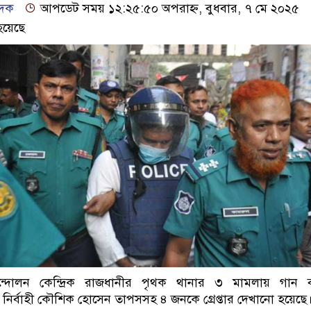
েদক
আপডেট সময় ১২:২৫:৫০ অপরাহ্ন, বুধবার, ৭ মে ২০২৫
হয়েছে
ন্দোলন কেন্দ্রিক রাজধানীর পৃথক থানার ৩ মামলায় গান ব
ন নির্বাহী কৌশিক হোসেন তাপসসহ ৪ জনকে গ্রেপ্তার দেখানো হয়েছে