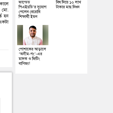
ফান্ডেড
বিষ দিয়ে ১০ লাখ
াকালে
পিএইচডি’র সুযোগ
টাকার মাছ নিধন
ন মো.
পেলেন বেরোবি
তি হন
শিক্ষার্থী ইমন
 একটা
পোশাকের আড়ালে
‘অসীম-গং’-এর
মাদক ও ফিটিং
বাণিজ্য!