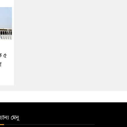
ে ৫
া
যান্য মেনু