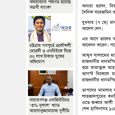
অভয়ারণ্যে পরিণত হয়েছে
অন্যরা হলেন, নিয়
অগ্রণী ব্যাংক!
দৈনিক সরেজমিন বা
বুধবার (৭ মে) ঢা
আদেশ দেন।
এর আগে তাদের আদা
আবেদন করেন। পরে
চট্টগ্রাম গণপূর্তে প্রকৌশলী
মেহেদী ও এনডিইকে ঘিরে
আব্দুস সালামের ম
৫০ লাখ টাকার ঘুষের
রাজধানীর ধানমন্ড
অভিযোগ
হয়ে মারাত্মক আহ
আগস্ট বিকেলে ম
রাজধানীর ধানমন্ড
তাপসের মামলার সূ
শাহজাদপুরের কনফ
নারায়ণগঞ্জ এলজিইডিতে
এতে জব্বার আলী হা
‘৩% দুলাল’ খ্যাত
শেখ হাসিনাসহ ১০৯
আহসানুজ্জামানের দুর্নীতি