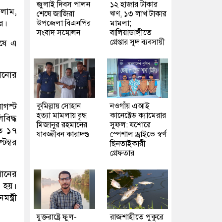
জুলাই দিবস পালন
১২ হাজার টাকার
ালাম,
শেষে জাজিরা
ঋণ, ১৩ লাখ টাকার
র।
উপজেলা বিএনপির
মামলা;
সংবাদ সম্মেলন
বালিয়াডাঙ্গীতে
গ্রেপ্তার সুদ ব্যবসায়ী
েষে এ
খানোর
কুমিল্লায় সোহান
নওগাঁয় এআই
আগস্ট
হত্যা মামলায় বৃদ্ধ
কানেক্টেড ক্যামেরার
বিদ্ধ
মিজানুর রহমানের
সুফল: যশোরে
গত ১৭
যাবজ্জীবন কারাদণ্ড
স্পেশাল ড্রাইভে স্বর্ণ
ম্বর
ছিনতাইকারী
গ্রেফতার
শানের
া হয়।
্ত্রী
যুক্তরাষ্ট্রে ফুল-
রাজশাহীতে পুকুরে