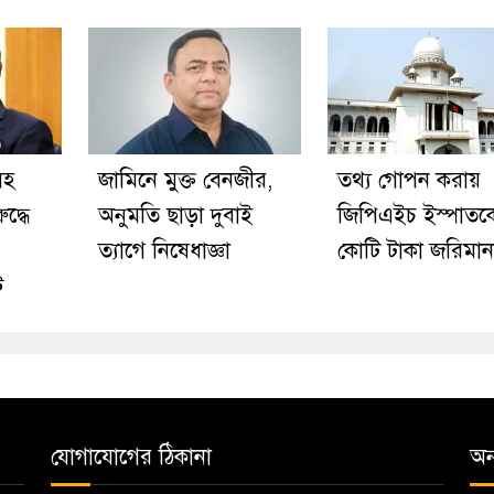
সহ
জামিনে মুক্ত বেনজীর,
তথ্য গোপন করায়
দ্ধে
অনুমতি ছাড়া দুবাই
জিপিএইচ ইস্পাতক
ত্যাগে নিষেধাজ্ঞা
কোটি টাকা জরিমান
ট
যোগাযোগের ঠিকানা
অন্