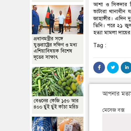
আশা ও সিকদার লি
ভাটারা থানাধীন 
জাহাঙ্গীর। এদিন 
তিনি। পরে ২১ জুল
হত্যা মামলা দায়ে
প্রধানমন্ত্রীর সঙ্গে
যুক্তরাষ্ট্রের দক্ষিণ ও মধ্য
Tag :
এশিয়াবিষয়ক বিশেষ
দূতের সাক্ষাৎ
আপনার মতা
বেগুনের কেজি ১৫০ আর
৪০০ ছুঁই ছুঁই কাঁচা মরিচ
মেসেজ বক্স