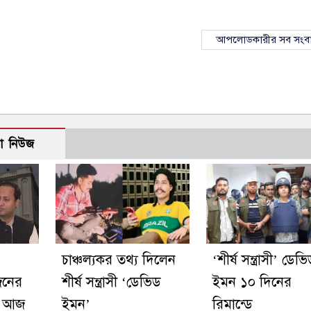
আপলোডকারীর সব সংব
ো নিউজ
চাঞ্চল্যকর তথ্য দিলেন
‘শীর্ষ সন্ত্রাসী’ ডেভ
নের
শীর্ষ সন্ত্রাসী ‘ডেভিড
ইমন ১০ দিনের
রু আজ
ইমন’
রিমান্ডে