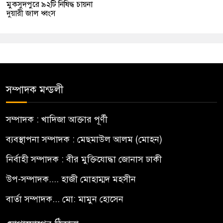
মুকসুদপুরে ৯২টি নিষিদ্ধ চায়না
দুয়ারী জাল ধ্বংস
সম্পাদক মন্ডলী
সম্পাদক : খাদিজা আক্তার পূর্ণী
ব্যবস্থাপনা সম্পাদক : মেছমাউল আলম (মোহন)
নির্বাহী সম্পাদক : বীর মুক্তিযোদ্ধা জোনাস ঢাকী
উপ-সম্পাদক.... হাজী মোহাম্মদ মহসীন
বার্তা সম্পাদক... মো: মামুন হোসেন