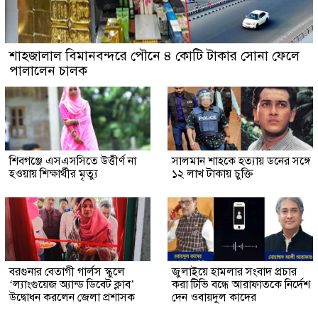
শাহজালাল বিমানবন্দরে পৌনে ৪ কোটি টাকার সোনা ফেলে
পালালেন চালক
শিবগঞ্জে এসএসসিতে উত্তীর্ণ না
সালমান শাহকে হত্যায় ডনের সঙ্গে
হওয়ায় শিক্ষার্থীর মৃত্যু
১২ লাখ টাকায় চুক্তি
বরগুনার বেতাগী গার্লস স্কুলে
জুলাইয়ে হামলার সংবাদ প্রচার
‘ল্যাংগুয়েজ অ্যান্ড ডিবেট ক্লাব’
করা টিভি বন্ধে আরাফাতকে নির্দেশ
উদ্বোধন করলেন জেলা প্রশাসক
দেন ওবায়দুল কাদের