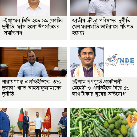
চট্টগ্রামের ডিসি হতে ৬৯ কোটির
জাতীয় ক্রীড়া পরিষদের দুর্নীতি
দুর্নীতি, ফাঁস হলো উপসচিবের
যেন মরনঘাতি ভাইরাসে পরিণত
‘সম্মতিপত্র’
হয়েছে
নারায়ণগঞ্জ এলজিইডিতে ‘৩%
চট্টগ্রাম গণপূর্তে প্রকৌশলী
দুলাল’ খ্যাত আহসানুজ্জামানের
মেহেদী ও এনডিইকে ঘিরে ৫০
দুর্নীতি
লাখ টাকার ঘুষের অভিযোগ