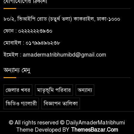
যোগাযোগের ঠিকানা
৮০/২, ভিআইপি রোড (চতুর্থ তলা) কাকরাইল, ঢাকা-১০০০
ফোন : ০২২২২২২৩৯৩০
মোবাইল : ০১৭৯৯৪৯৬২৩৮
ইমেইল :
amadermatribhumibd@gmail.com
অন্যান্য মেনু
জেলার খবর
মাতৃভূমি পরিবার
অন্যান্য
ভিডিও গ্যালারী
বিজ্ঞাপন তালিকা
© All rights reserved © DailyAmaderMatribhumi
Theme Developed BY
ThemesBazar.Com