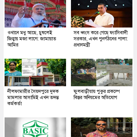
ওখানে মধু আছে, চুষলেই
সব ধ্বংস করে গেছে ফ্যাসিবাদী
জিহ্বায় মজা লাগে: জামায়াত
সরকার, এখন পুনর্গঠনের পালা:
আমির
প্রধানমন্ত্রী
নীলফামারীর সৈয়দপুরে দুদক
ফুলবাড়ীয়ায় পুকুর প্রকল্পে
মামলার আসামিই এখন তদন্ত
বিস্তর অনিয়মের অভিযোগ
কর্মকর্তা