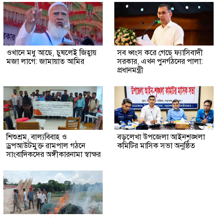
ওখানে মধু আছে, চুষলেই জিহ্বায়
সব ধ্বংস করে গেছে ফ্যাসিবাদী
মজা লাগে: জামায়াত আমির
সরকার, এখন পুনর্গঠনের পালা:
প্রধানমন্ত্রী
শিশুশ্রম, বাল্যবিবাহ ও
বড়লেখা উপজেলা আইনশৃঙ্খলা
ড্রপআউটমুক্ত রামপাল গঠনে
কমিটির মাসিক সভা অনুষ্ঠিত
সাংবাদিকদের অঙ্গীকারনামা স্বাক্ষর