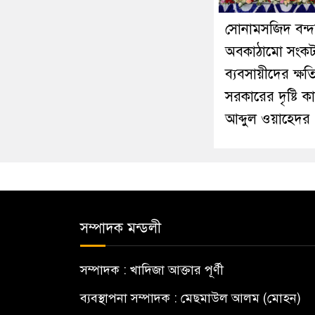
সোনামসজিদ বন্দ
অবকাঠামো সংক
ব্যবসায়ীদের ক্ষতি
সরকারের দৃষ্টি ক
আব্দুল ওয়াহেদর
সম্পাদক মন্ডলী
সম্পাদক : খাদিজা আক্তার পূর্ণী
ব্যবস্থাপনা সম্পাদক : মেছমাউল আলম (মোহন)