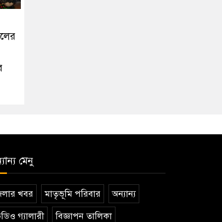
খলের
র
যান্য মেনু
েলার খবর
মাতৃভূমি পরিবার
অন্যান্য
ডিও গ্যালারী
বিজ্ঞাপন তালিকা