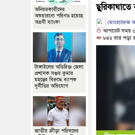
ছুরিকাঘাতে বন
অনিয়মকারীদের
অভয়ারণ্যে পরিণত হয়েছে
মোঃহাফেজ আহ
অগ্রণী ব্যাংক!
আপডেট সময় ০৪:
৮৪২ বার পড়া 
টাঙ্গাইলের অতিরিক্ত জেলা
প্রশাসক সঞ্জয় কুমার
মহন্তের বিরুদ্ধে ব্যাপক
দুর্নীতির অভিযোগ
জাতীয় ক্রীড়া পরিষদের