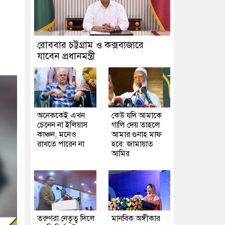
রোববার চট্টগ্রাম ও কক্সবাজারে
যাবেন প্রধানমন্ত্রী
অনেককেই এখন
কেউ যদি আমাকে
চেনেন না ইলিয়াস
গালি দেয় তাহলে
কাঞ্চন, মনেও
আমার গুনাহ মাফ
রাখতে পারেন না
হবে: জামায়াত
আমির
তরুণরা নেতৃত্ব দিলে
মানবিক অঙ্গীকার