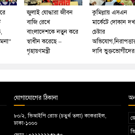
রে
জুলাই যোদ্ধারা জীবন
কুমিল্লায় এসএন
ট
বাজি রেখে
মার্কেটে দোকান দ
,
বাংলাদেশকে নতুন করে
চেষ্টার
ামনা”
স্বাধীন করেছে –
অভিযোগ,নিরাপত্তা
গৃহায়ণমন্ত্রী
দাবি ভুক্তভোগীদের
যোগাযোগের ঠিকানা
অন্
৮০/২, ভিআইপি রোড (চতুর্থ তলা) কাকরাইল,
জ
ঢাকা-১০০০
ভি