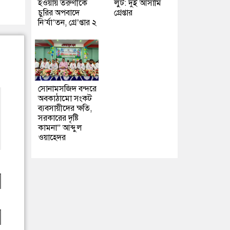
হওয়ায় তরুণীকে
লুট: দুই আসামি
চুরির অপবাদে
গ্রেপ্তার
নি’র্যা’তন, গ্রে’প্তার ২
সোনামসজিদ বন্দরে
অবকাঠামো সংকট
ব্যবসায়ীদের ক্ষতি,
সরকারের দৃষ্টি
কামনা” আব্দুল
ওয়াহেদর