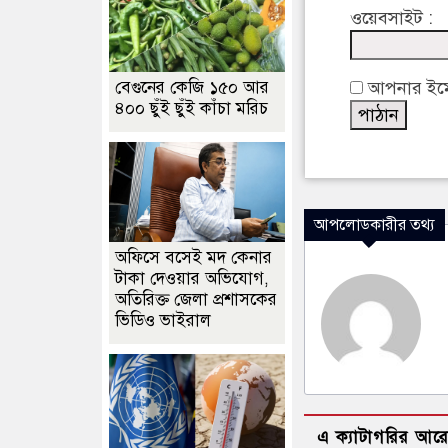
ওয়েবসাইট :
বেগুনের কেজি ১৫০ আর
আপনার ইমেইল
৪০০ ছুঁই ছুঁই কাঁচা মরিচ
আপলোডকারীর তথ্য
অফিসে বসেই মদ কেনার
টাকা দেওয়ার অভিযোগ,
অতিরিক্ত জেলা প্রশাসকের
ভিডিও ভাইরাল
এ ক্যাটাগরির আর