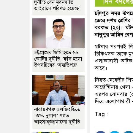
দুর্নীতি যেন মরনঘাতি
ভাইরাসে পরিণত হয়েছে
চাঁদপুর সদর উপজে
জেরে দশম শ্রেণির 
বরকত (২০)। ঘটন
নানুপুর আমিন বেপ
ঘটনার পরপরই নিহ
চট্টগ্রামের ডিসি হতে ৬৯
চিকিৎসক তাকে মৃ
কোটির দুর্নীতি, ফাঁস হলো
এলাকাবাসী আটক 
উপসচিবের ‘সম্মতিপত্র’
আসে।
নিহত মেহেদীর পিত
আর্জেন্টিনার খে
এরপর সোমবার (২৮
দিয়ে এলোপাথারী 
নারায়ণগঞ্জ এলজিইডিতে
Tag :
‘৩% দুলাল’ খ্যাত
আহসানুজ্জামানের দুর্নীতি