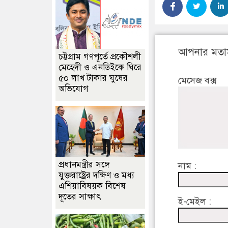
আপনার মতা
চট্টগ্রাম গণপূর্তে প্রকৌশলী
মেহেদী ও এনডিইকে ঘিরে
৫০ লাখ টাকার ঘুষের
মেসেজ বক্স
অভিযোগ
প্রধানমন্ত্রীর সঙ্গে
নাম :
যুক্তরাষ্ট্রের দক্ষিণ ও মধ্য
এশিয়াবিষয়ক বিশেষ
দূতের সাক্ষাৎ
ই-মেইল :