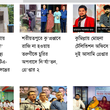
খায়
শরীয়তপুরে কু’প্রস্তাবে
কুমিল্লায় মোহনা
!’
রাজি না হওয়ায়
টেলিভিশন অফিসে 
্য
তরুণীকে চুরির
দুই আসামি গ্রেপ্তার
টিএ-
অপবাদে নি’র্যা’তন,
দন্তের
গ্রে’প্তার ২