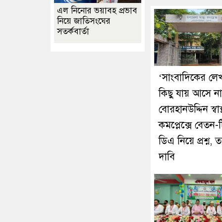
এল নিনোর ভয়াবহ প্রভাব
নিয়ে জাতিসংঘের
সতর্কবার্তা
‘সাংবাদিকের লে
কিছু যায় আসে না
বোরহানউদ্দিন স্বাস্থ
কমপ্লেক্সে বেতন-
ডিএ নিয়ে প্রশ্ন, ত
দাবি