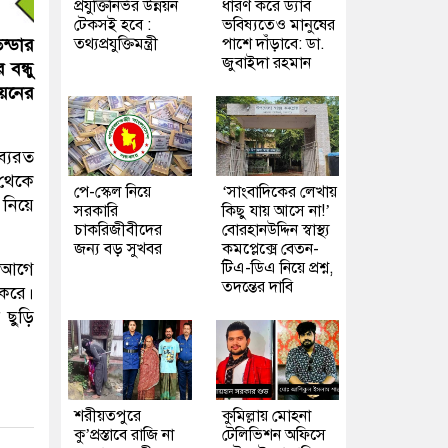
প্রযুক্তিনির্ভর উন্নয়ন
ধারণ করে ড্যাব
টেকসই হবে :
ভবিষ্যতেও মানুষের
তথ্যপ্রযুক্তিমন্ত্রী
পাশে দাঁড়াবে: ডা.
ন্ডার
জুবাইদা রহমান
বন্ধু
য়নের
ব্যরত
 থেকে
পে-স্কেল নিয়ে
‘সাংবাদিকের লেখায়
নিয়ে
সরকারি
কিছু যায় আসে না!’
চাকরিজীবীদের
বোরহানউদ্দিন স্বাস্থ্য
জন্য বড় সুখবর
কমপ্লেক্সে বেতন-
টিএ-ডিএ নিয়ে প্রশ্ন,
ন আগে
তদন্তের দাবি
 করে।
 ছুড়ি
শরীয়তপুরে
কুমিল্লায় মোহনা
কু’প্রস্তাবে রাজি না
টেলিভিশন অফিসে