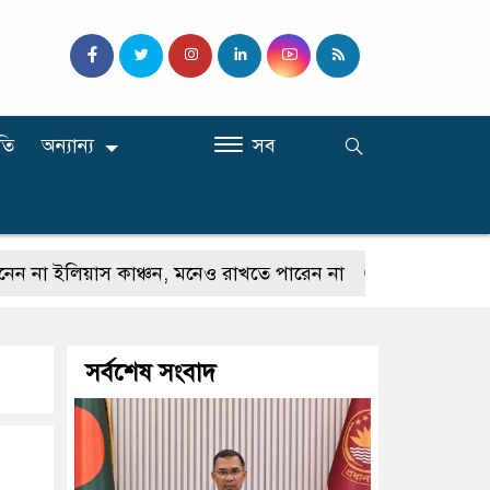
তি
অন্যান্য
সব
িয়াস কাঞ্চন, মনেও রাখতে পারেন না
কেউ যদি আমাকে গালি
সর্বশেষ সংবাদ