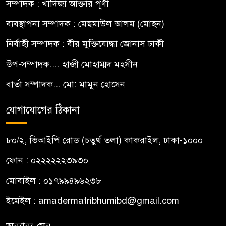
সম্পাদক : খাদিজা আক্তার পূর্ণী
ব্যবস্থাপনা সম্পাদক : মেছমাউল আলম (মোহন)
নির্বাহী সম্পাদক : বীর মুক্তিযোদ্ধা জোনাস ঢাকী
উপ-সম্পাদক.... হাজী মোহাম্মদ মহসীন
বার্তা সম্পাদক... মো: মামুন হোসেন
যোগাযোগের ঠিকানা
৮০/২, ভিআইপি রোড (চতুর্থ তলা) কাকরাইল, ঢাকা-১০০০
ফোন : ০২২২২২২৩৯৩০
মোবাইল : ০১৭৯৯৪৯৬২৩৮
ইমেইল :
amadermatribhumibd@gmail.com