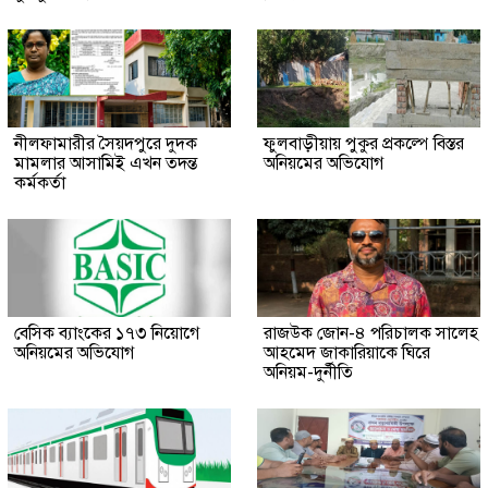
নীলফামারীর সৈয়দপুরে দুদক
ফুলবাড়ীয়ায় পুকুর প্রকল্পে বিস্তর
মামলার আসামিই এখন তদন্ত
অনিয়মের অভিযোগ
কর্মকর্তা
বেসিক ব্যাংকের ১৭৩ নিয়োগে
রাজউক জোন-৪ পরিচালক সালেহ
অনিয়মের অভিযোগ
আহমেদ জাকারিয়াকে ঘিরে
অনিয়ম-দুর্নীতি