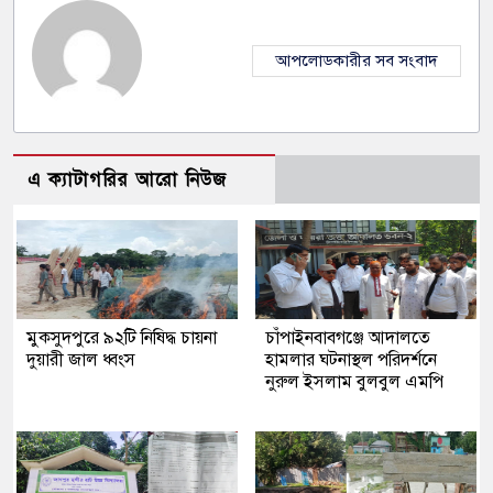
আপলোডকারীর সব সংবাদ
এ ক্যাটাগরির আরো নিউজ
মুকসুদপুরে ৯২টি নিষিদ্ধ চায়না
চাঁপাইনবাবগঞ্জে আদালতে
দুয়ারী জাল ধ্বংস
হামলার ঘটনাস্থল পরিদর্শনে
নুরুল ইসলাম বুলবুল এমপি