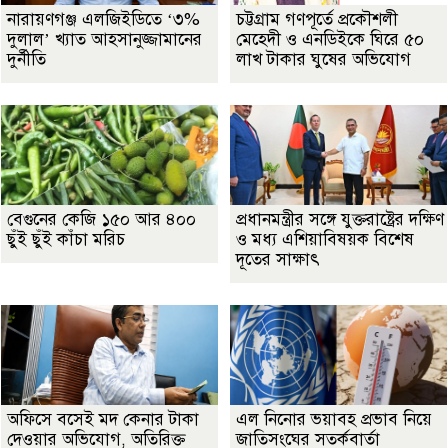
নারায়ণগঞ্জ এলজিইডিতে ‘৩%
চট্টগ্রাম গণপূর্তে প্রকৌশলী
দুলাল’ খ্যাত আহসানুজ্জামানের
মেহেদী ও এনডিইকে ঘিরে ৫০
দুর্নীতি
লাখ টাকার ঘুষের অভিযোগ
বেগুনের কেজি ১৫০ আর ৪০০
প্রধানমন্ত্রীর সঙ্গে যুক্তরাষ্ট্রের দক্ষিণ
ছুঁই ছুঁই কাঁচা মরিচ
ও মধ্য এশিয়াবিষয়ক বিশেষ
দূতের সাক্ষাৎ
অফিসে বসেই মদ কেনার টাকা
এল নিনোর ভয়াবহ প্রভাব নিয়ে
দেওয়ার অভিযোগ, অতিরিক্ত
জাতিসংঘের সতর্কবার্তা