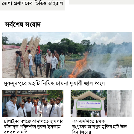
জেলা প্রশাসকের ভিডিও ভাইরাল
সর্বশেষ সংবাদ
মুকসুদপুরে ৯২টি নিষিদ্ধ চায়না দুয়ারী জাল ধ্বংস
চাঁপাইনবাবগঞ্জে আদালতে হামলার
এসএসসিতে চমক
ঘটনাস্থল পরিদর্শনে নুরুল ইসলাম
রংপুরের জানপুর মুন্সির হাট উচ্চ
বুলবুল এমপি
বিদ্যালয়ের