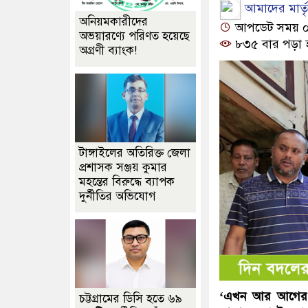
আমাদের মার্তৃভ
অনিয়মকারীদের
আপডেট সময় ০৭:
অভয়ারণ্যে পরিণত হয়েছে
৮৩৫ বার পড়া 
অগ্রণী ব্যাংক!
টাঙ্গাইলের অতিরিক্ত জেলা
প্রশাসক সঞ্জয় কুমার
মহন্তের বিরুদ্ধে ব্যাপক
দুর্নীতির অভিযোগ
‘এখন আর আগের ম
চট্টগ্রামের ডিসি হতে ৬৯