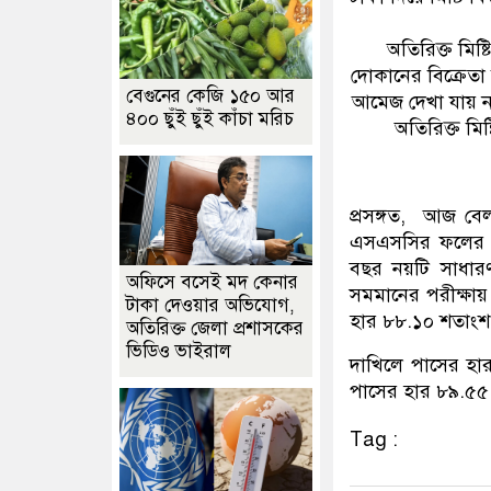
অতিরিক্ত মিষ্ট
দোকানের বিক্রেতা
বেগুনের কেজি ১৫০ আর
আমেজ দেখা যায় 
৪০০ ছুঁই ছুঁই কাঁচা মরিচ
অতিরিক্ত মিষ
প্রসঙ্গত, আজ বেলা 
এসএসসির ফলের সা
বছর নয়টি সাধারণ 
অফিসে বসেই মদ কেনার
সমমানের পরীক্ষায়
টাকা দেওয়ার অভিযোগ,
হার ৮৮.১০ শতাংশ
অতিরিক্ত জেলা প্রশাসকের
ভিডিও ভাইরাল
দাখিলে পাসের হ
পাসের হার ৮৯.৫৫
Tag :