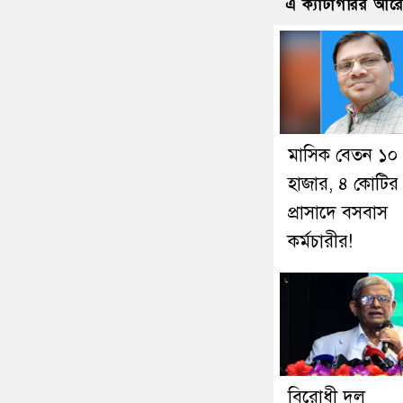
এ ক্যাটাগরির আর
মাসিক বেতন ১০
হাজার, ৪ কোটির
প্রাসাদে বসবাস
কর্মচারীর!
বিরোধী দল