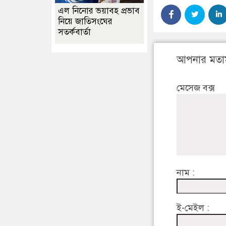
এল নিনোর ভয়াবহ প্রভাব
নিয়ে জাতিসংঘের
সতর্কবার্তা
আপনার মতা
মেসেজ বক্স
নাম :
ই-মেইল :