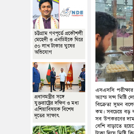
চট্টগ্রাম গণপূর্তে প্রকৌশলী
মেহেদী ও এনডিইকে ঘিরে
৫০ লাখ টাকার ঘুষের
অভিযোগ
এসএসসি পরীক্ষার 
প্রধানমন্ত্রীর সঙ্গে
অ্যান্ড সন্স মিষ্টি
যুক্তরাষ্ট্রের দক্ষিণ ও মধ্য
বিক্রেতা সুমন বলে
এশিয়াবিষয়ক বিশেষ
কম। সবচেয়ে বড় কথ
দূতের সাক্ষাৎ
সব উপকরণের দামই 
বেশি বাড়াতে হয়ে
টাকা দিয়ে মিষ্টি 