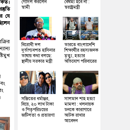
গোসল করলেন
বৈষম্য হবে না :
থাকত।
স্বামী
স্বরাষ্ট্রমন্ত্রী
্তুতি
রে যে
ছিলেন
ক্রির
বিরোধী দল
ভারতে বাংলাদেশি
যান্য
দুর্ভাগ্যবশত হাসিনার
শিক্ষার্থীর রহস্যজনক
টিমুখ
ভাষায় কথা বলছে:
মৃত্যু, হত্যার
স্থানীয় সরকার মন্ত্রী
অভিযোগ পরিবারের
র
এবং
বং
।
সঞ্জিতের ধর্মান্তর,
সালমান শাহ হত্যা
বিয়ে, ২০ লাখ টাকা
মামলা : খলনায়ক
ও পিতৃপরিচয়ের
ডনকে কারাগারে
জটিলতা ও প্রতারণা
আটক রাখার
আবেদন