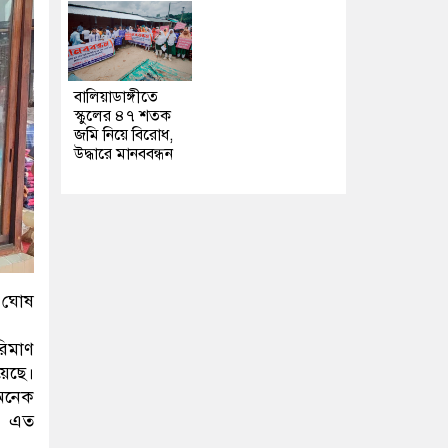
বালিয়াডাঙ্গীতে
স্কুলের ৪৭ শতক
জমি নিয়ে বিরোধ,
উদ্ধারে মানববন্ধন
ব ঘোষ
রিমাণ
়েছে।
 অনেক
়। এত