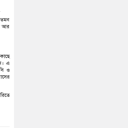
স
 তেমন
খন আর
 কাছে
েন। এ
সসি ও
পাসের
রিতে