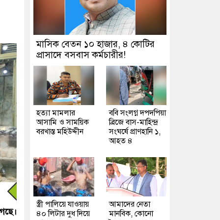
মাসিক বেতন ১০ হাজার, ৪ কোটির
প্রাসাদে বসবাস কর্মচারীর!
হত্যা মামলার
ববি সংলগ্ন দপদপিয়া
আসামি ও সাময়িক
ব্রিজে বাস-মাহিন্দ্র
বরখাস্ত মহিউদ্দীন
সংঘর্ষে প্রাণহানি ১,
আহত ৪
স্ত্রী পালিয়ে যাওয়ায়
আমাদের নেতা
েছে।
৪০ লিটার দুধ দিয়ে
মানবিক, কোনো