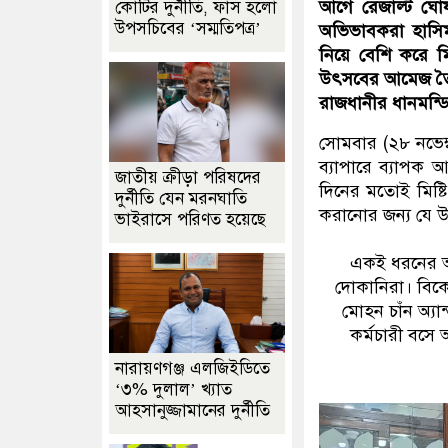
আগে রেজাল্ট ঘোষ
কোটির দুর্নীতি, ফাঁস হলো
উপসচিবের ‘সম্মতিপত্র’
অভিভাবকরা হাসিমু
নিয়ে বেশি করে 
উৎসবের আমেজ তৈর
রাজধানীর ধানমন্ডির
সোমবার (২৮ নভেম্
ব্যাপারে ব্যাপক 
জাতীয় ক্রীড়া পরিষদের
দিনের মতোই মিষ্ট
দুর্নীতি যেন মরনঘাতি
করানোর জন্য যে 
ভাইরাসে পরিণত হয়েছে
একই ধরনের অভ
দোকানিরা। বিকেল
মোহন চাঁন অ্যান্
কর্মচারী বসে
নারায়ণগঞ্জ এলজিইডিতে
‘৩% দুলাল’ খ্যাত
আহসানুজ্জামানের দুর্নীতি