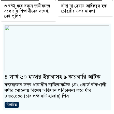
৩ ঘণ্টা ধরে চলছে স্থানীয়দের
চাঁদা না দেয়ায় আজিজুল হক
সঙ্গে চবি শিক্ষার্থীদের সংঘর্ষ,
চৌধুরীর উপর হামলা
নেই পুলিশ
৪ লাখ ৬০ হাজার ইয়াবাসহ ৯ কারবারি আটক
কক্সবাজার সদর থানাধীন নাজিরারটেক ১নং ওয়ার্ড বাঁকখালী
নদীর মোহনায় বিশেষ অভিযান পরিচালনা করে র্যাব
৪,৬০,০০০ (চার লক্ষ ষাট হাজার) পিস
বিস্তারিত