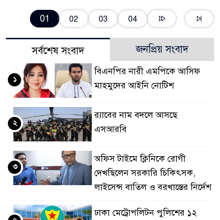
01
02
03
04
জনপ্রিয় সংবাদ
সর্বশেষ সংবাদ
বিএনপির নারী এমপিকে আসিফ
১
মাহমুদের আইনি নোটিশ
র‍্যাবের নাম বদলে আসছে
২
এসআরবি
অফিস টাইমে ক্লিনিকে রোগী
৩
দেখছিলেন সরকারি চিকিৎসক,
লাইসেন্স বাতিল ও বরখাস্তের নির্দেশ
ঢাকা মেট্রোপলিটন পুলিশের ১২