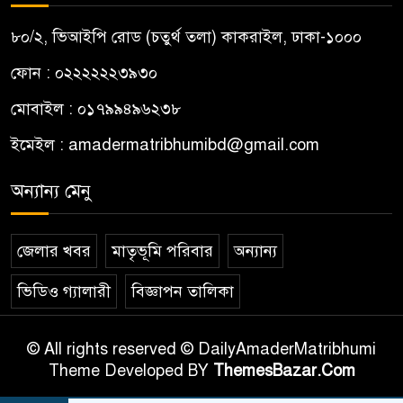
কালিহাতীতে ২১৯ বোতল
৮০/২, ভিআইপি রোড (চতুর্থ তলা) কাকরাইল, ঢাকা-১০০০
৯
ফেন্সিডিলসহ রাজশাহীর শীর্ষ
ফোন : ০২২২২২২৩৯৩০
মাদককারবারি গ্রেপ্তার
মোবাইল : ০১৭৯৯৪৯৬২৩৮
বড়লেখায় গণঅভ্যুত্থান দিবস
১০
ইমেইল :
amadermatribhumibd@gmail.com
উপলক্ষে মাসব্যাপী বৃক্ষরোপণ
কর্মসূচির উদ্বোধন
অন্যান্য মেনু
জেলার খবর
মাতৃভূমি পরিবার
অন্যান্য
ভিডিও গ্যালারী
বিজ্ঞাপন তালিকা
© All rights reserved © DailyAmaderMatribhumi
Theme Developed BY
ThemesBazar.Com