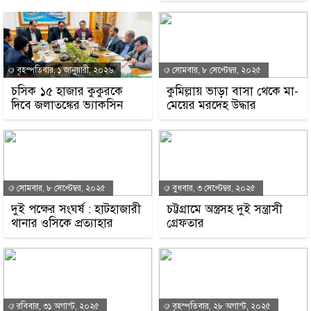
বৃহস্পতিবার, ১ জানুয়ারী, ২০২৬
সোমবার, ৮ সেপ্টেম্বর, ২০২৫
চসিক ১৫ হাজার কুকুরকে
কুমিল্লায় ভাড়া বাসা থেকে মা-
দিবে জলাতঙ্কের ভ্যাকসিন
মেয়ের মরদেহ উদ্ধার
সোমবার, ৮ সেপ্টেম্বর, ২০২৫
বুধবার, ৩ সেপ্টেম্বর, ২০২৫
দুই পক্ষের সংঘর্ষ : হাটহাজারী
চট্টগ্রামে অস্ত্রসহ দুই সন্ত্রাসী
থানার ওসিকে প্রত্যাহার
গ্রেফতার
রবিবার, ৩১ অগাস্ট, ২০২৫
বৃহস্পতিবার, ২৮ অগাস্ট, ২০২৫