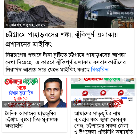
সোমবার, ৬ জুলাই, ২০২৬
চট্টগ্রামে পাহাড়ধসের শঙ্কা, ঝুঁকিপূর্ণ এলাকায়
প্রশাসনের মাইকিং
নিম্নচাপের প্রভাবে টানা বৃষ্টিতে চট্টগ্রামে পাহাড়ধসের আশঙ্কা
দেখা দিয়েছে। এ কারণে ঝুঁকিপূর্ণ এলাকায় বসবাসকারীদের
নিরাপদ আশ্রয়ে সরে যেতে মাইকিং করছে
বিস্তারিত
শনিবার, ২০ জুন, ২০২৬
মঙ্গলবার, ১৬ জুন, ২০২৬
দৈনিক আমাদের মাতৃভূমির
আমাদের মাতৃভূমির নাম
চট্টগ্রাম ব্যুরো চিফ মুরাদকে
ব্যবহার করে ভুয়া ফেসবুক
অব্যাহতি
পেজ, চট্টগ্রামের সকল জেলা
ও উপজেলা প্রতিনিধি অব্যাহতি