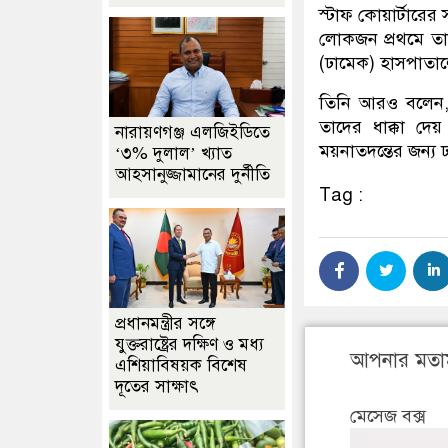
স্টাফ কোয়ার্টারে
লোকজন প্রথমে তা
(ঢামেক) হাসপাতা
তিনি আরও বলেন,
তাদের ধাক্কা দেয়
নারায়ণগঞ্জ এলজিইডিতে
ময়নাতদন্তের জন্য 
‘৩% দুলাল’ খ্যাত
আহসানুজ্জামানের দুর্নীতি
Tag :
প্রধানমন্ত্রীর সঙ্গে
যুক্তরাষ্ট্রের দক্ষিণ ও মধ্য
আপনার মতা
এশিয়াবিষয়ক বিশেষ
দূতের সাক্ষাৎ
মেসেজ বক্স