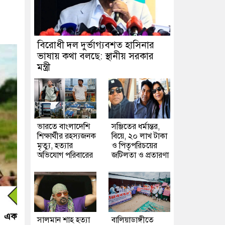
বিরোধী দল দুর্ভাগ্যবশত হাসিনার
ভাষায় কথা বলছে: স্থানীয় সরকার
মন্ত্রী
ভারতে বাংলাদেশি
সঞ্জিতের ধর্মান্তর,
শিক্ষার্থীর রহস্যজনক
বিয়ে, ২০ লাখ টাকা
মৃত্যু, হত্যার
ও পিতৃপরিচয়ের
অভিযোগ পরিবারের
জটিলতা ও প্রতারণা
য় এক
সালমান শাহ হত্যা
বালিয়াডাঙ্গীতে