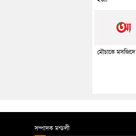
মৌচাকে মসজিদে
সম্পাদক মন্ডলী