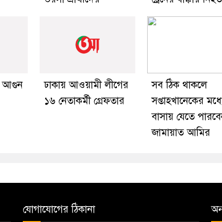
 আগুন
ঢাকায় আওয়ামী লীগের
সব ঠিক থাকলে
১৬ নেতাকর্মী গ্রেফতার
সপ্তাহখানেকের মধ্য
বাসায় যেতে পারব
জামায়াত আমির
যোগাযোগের ঠিকানা
অন্