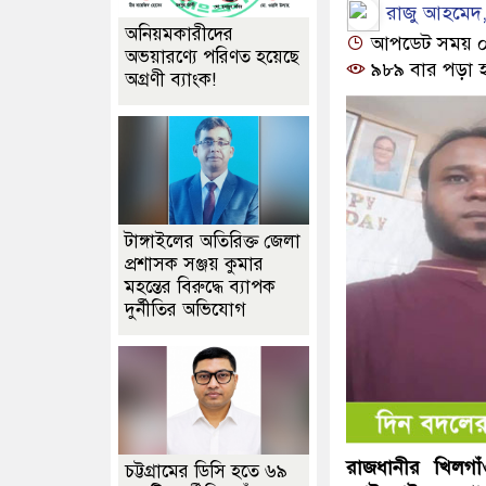
রাজু আহমেদ,
অনিয়মকারীদের
আপডেট সময় ০২:
অভয়ারণ্যে পরিণত হয়েছে
৯৮৯ বার পড়া 
অগ্রণী ব্যাংক!
টাঙ্গাইলের অতিরিক্ত জেলা
প্রশাসক সঞ্জয় কুমার
মহন্তের বিরুদ্ধে ব্যাপক
দুর্নীতির অভিযোগ
রাজধানীর খিলগাঁও
চট্টগ্রামের ডিসি হতে ৬৯