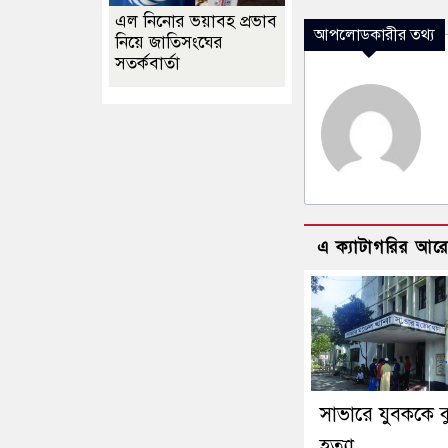
এল নিনোর ভয়াবহ প্রভাব
আপলোডকারীর তথ্য
নিয়ে জাতিসংঘের
সতর্কবার্তা
এ ক্যাটাগরির আর
সাভারে যুবককে ক
হত্যা