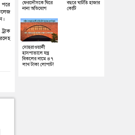
ফেরদৌসকে ঘিরে
বছরে ঘাটতি হাজার
। পরে
নানা অভিযোগ
কোটি
 কলেজ
ন।
্রাক
মরদেহ
সোহরাওয়ার্দী
হাসপাতালে যন্ত্র
বিকলের নামে ৪৭
লাখ টাকা লোপাট!