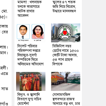
মামলা : খলনায়ক
স্কুলের ৪৭ শতক
ডনকে কারাগারে
জমি নিয়ে বিরোধ,
) মো.
আটক রাখার
উদ্ধারে মানববন্ধন
আবেদন
৩৫)।
াকায়
ে বের
সিলেট পরিবার
ডিজিটাল নম্বর
েলায়।
পরিকল্পনা দপ্তরে
প্লেটের নামে ১৫০০
হমান।
নিয়াজুর-সুবর্ণা
কোটি টাকা আদায়,
দম্পতিকে ঘিরে
৫৪ লাখ গ্রাহক
অনিয়মের অভিযোগ
বিপাকে
হেদী।
। এতে
র সাত
বিদ্যুৎ ও জ্বালানি
সোনামসজিদ
বিভাগে যুগ্ম সচিব
স্থলবন্দরে রাজস্ব
মোর্শেদা
আদায়ে বড় ধস, চার
লগাঁও