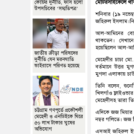
মোটরসাইকেলে থাকা 
কোটির দুর্নীতি, ফাঁস হলো
উপসচিবের ‘সম্মতিপত্র’
শনিবার (১৯ নভেম্
জহিরুল ইসলাম।নি
আল-আমিনের বোন
থাকতেন। সেখানে এ
হয়েছিলেন আল-আমি
জাতীয় ক্রীড়া পরিষদের
দুর্নীতি যেন মরনঘাতি
মেহেদীর চাচা মো
ভাইরাসে পরিণত হয়েছে
বর্তমানে উত্তর 
মুগদা এলাকায় চা
তিনি বলেন, শুনেছ
খিলগাঁও ফ্লাইওভা
মেহেদীসহ তারা তিন
চট্টগ্রাম গণপূর্তে প্রকৌশলী
এদিকে জজ মিয়ার ছো
মেহেদী ও এনডিইকে ঘিরে
নম্বর গলিতে। জজ 
৫০ লাখ টাকার ঘুষের
অভিযোগ
এসআই জহিরুল ইসল