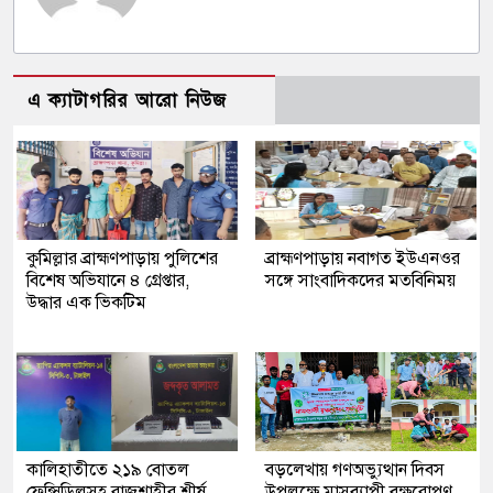
এ ক্যাটাগরির আরো নিউজ
কুমিল্লার ব্রাহ্মণপাড়ায় পুলিশের
ব্রাহ্মণপাড়ায় নবাগত ইউএনওর
বিশেষ অভিযানে ৪ গ্রেপ্তার,
সঙ্গে সাংবাদিকদের মতবিনিময়
উদ্ধার এক ভিকটিম
কালিহাতীতে ২১৯ বোতল
বড়লেখায় গণঅভ্যুত্থান দিবস
ফেন্সিডিলসহ রাজশাহীর শীর্ষ
উপলক্ষে মাসব্যাপী বৃক্ষরোপণ