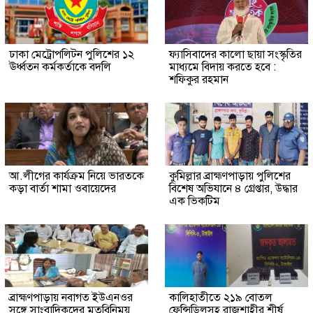
ঢাকা মেট্রোপলিটন পুলিশের ১২
ফ্যাসিবাদের কালো ছায়া সংস্কৃতির
ঊর্ধ্বতন কর্মকর্তাকে বদলি
মাধ্যমে বিদায় করতে হবে :
শফিকুর রহমান
আ.লীগের কার্যক্রম নিয়ে ভারতকে
কুমিল্লার ব্রাহ্মণপাড়ায় পুলিশের
কড়া বার্তা শামা ওবায়েদের
বিশেষ অভিযানে ৪ গ্রেপ্তার, উদ্ধার
এক ভিকটিম
ব্রাহ্মণপাড়ায় নবাগত ইউএনওর
কালিহাতীতে ২১৯ বোতল
সঙ্গে সাংবাদিকদের মতবিনিময়
ফেন্সিডিলসহ রাজশাহীর শীর্ষ