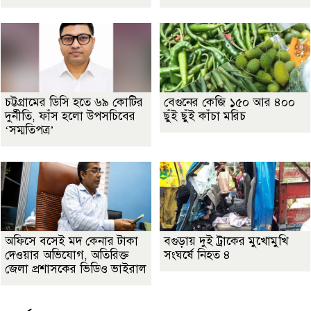
চট্টগ্রামের ডিসি হতে ৬৯ কোটির
বেগুনের কেজি ১৫০ আর ৪০০
দুর্নীতি, ফাঁস হলো উপসচিবের
ছুঁই ছুঁই কাঁচা মরিচ
‘সম্মতিপত্র’
অফিসে বসেই মদ কেনার টাকা
বগুড়ায় দুই ট্রাকের মুখোমুখি
দেওয়ার অভিযোগ, অতিরিক্ত
সংঘর্ষে নিহত ৪
জেলা প্রশাসকের ভিডিও ভাইরাল