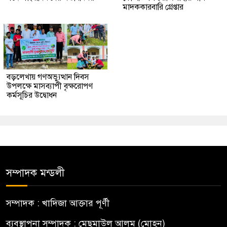
মাদককারবারি গ্রেপ্তার
বড়লেখায় গণঅভ্যুত্থান দিবস
উপলক্ষে মাসব্যাপী বৃক্ষরোপণ
কর্মসূচির উদ্বোধন
সম্পাদক মন্ডলী
সম্পাদক : খাদিজা আক্তার পূর্ণী
ব্যবস্থাপনা সম্পাদক : মেছমাউল আলম (মোহন)