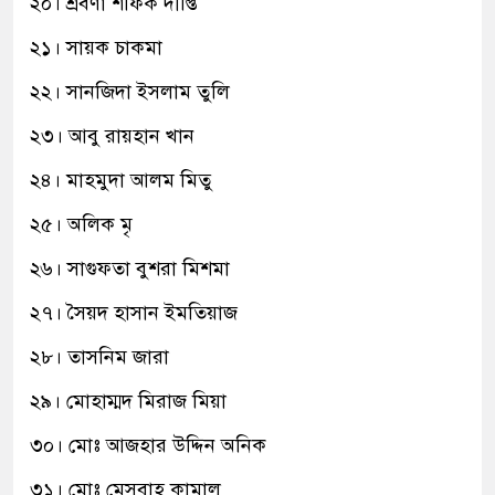
২০। শ্রবণা শফিক দীপ্তি
২১। সায়ক চাকমা
২২। সানজিদা ইসলাম তুলি
২৩। আবু রায়হান খান
২৪। মাহমুদা আলম মিতু
২৫। অলিক মৃ
২৬। সাগুফতা বুশরা মিশমা
২৭। সৈয়দ হাসান ইমতিয়াজ
২৮। তাসনিম জারা
২৯। মোহাম্মদ মিরাজ মিয়া
৩০। মোঃ আজহার উদ্দিন অনিক
৩১। মোঃ মেসবাহ কামাল