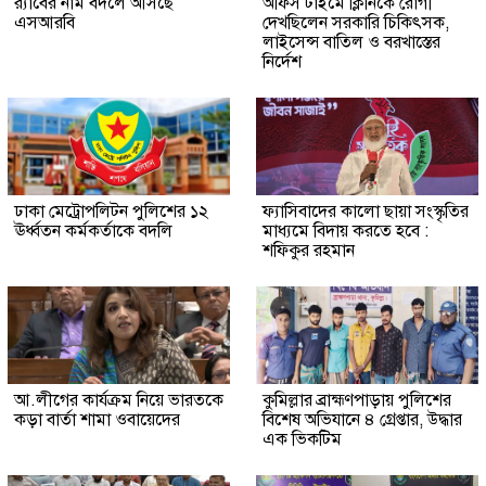
র‍্যাবের নাম বদলে আসছে
অফিস টাইমে ক্লিনিকে রোগী
এসআরবি
দেখছিলেন সরকারি চিকিৎসক,
লাইসেন্স বাতিল ও বরখাস্তের
নির্দেশ
ঢাকা মেট্রোপলিটন পুলিশের ১২
ফ্যাসিবাদের কালো ছায়া সংস্কৃতির
ঊর্ধ্বতন কর্মকর্তাকে বদলি
মাধ্যমে বিদায় করতে হবে :
শফিকুর রহমান
আ.লীগের কার্যক্রম নিয়ে ভারতকে
কুমিল্লার ব্রাহ্মণপাড়ায় পুলিশের
কড়া বার্তা শামা ওবায়েদের
বিশেষ অভিযানে ৪ গ্রেপ্তার, উদ্ধার
এক ভিকটিম