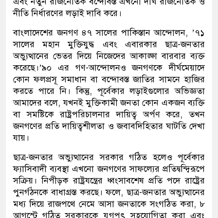
এবং নতুন রাজনৈতিক বন্দোবস্ত এখনো দীর্ঘ রাজনৈতিক ও
নীতি নির্ধারণের লড়াই দাবি করে।
বাংলাদেশের জনগণ ৪৭ সালের পাকিস্তান আন্দোলন, ’৭১
সালের মহান মুক্তিযুদ্ধ এবং এবারকার ছাত্র-জনতার
অভ্যুত্থানের ভেতর দিয়ে নিজেদের আকাঙ্ক্ষা বারবার ব্যক্ত
করেছে।’৯০ এর গণ-আন্দোলনও জনগণকে দীর্ঘমেয়াদে
কোন ফলপ্রসূ সমাধান বা বন্দোবস্ত জাতির সামনে হাজির
করতে পারে নি। কিন্তু, পূর্বেকার লড়াইগুলোর অভিজ্ঞতা
আমাদের বলে, যখনই মুক্তিকামী জনতা কোন একজন ব্যক্তি
বা সমষ্টিকে রাষ্ট্রপরিচালনার দায়িত্ব অর্পণ করে, তখন
জনগণের প্রতি দায়িত্বশীলতা ও জবাবদিহিতার ঘাটতি দেখা
যায়।
ছাত্র-জনতার অভ্যুত্থানের সরকার গঠিত হলেও পূর্বেকার
ফ্যাসিবাদী ব্যবস্থা এখনো জনগণের সাফল্যের প্রতিদ্বন্দ্বিরূপে
সক্রিয়। নিপীড়ক রাষ্ট্রযন্ত্রের ধ্বংসাবশেষ প্রতি পদে রাষ্ট্রের
পুনর্গঠনকে বাধাগ্রস্ত করছে। ফলে, ছাত্র-জনতার অভ্যুত্থানের
মধ্য দিয়ে রাজপথে নেমে আসা জনতাকে সংগঠিত করা, ৮
আগস্টে গঠিত সরকারকে যুগপৎ সহযোগিতা করা এবং