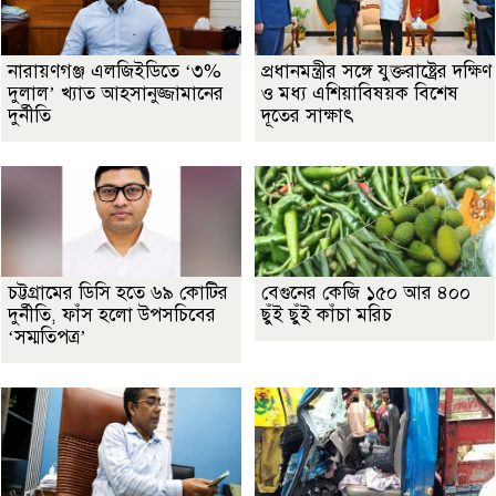
নারায়ণগঞ্জ এলজিইডিতে ‘৩%
প্রধানমন্ত্রীর সঙ্গে যুক্তরাষ্ট্রের দক্ষিণ
দুলাল’ খ্যাত আহসানুজ্জামানের
ও মধ্য এশিয়াবিষয়ক বিশেষ
দুর্নীতি
দূতের সাক্ষাৎ
চট্টগ্রামের ডিসি হতে ৬৯ কোটির
বেগুনের কেজি ১৫০ আর ৪০০
দুর্নীতি, ফাঁস হলো উপসচিবের
ছুঁই ছুঁই কাঁচা মরিচ
‘সম্মতিপত্র’