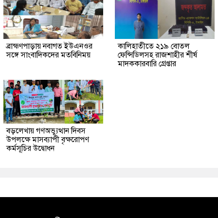
ব্রাহ্মণপাড়ায় নবাগত ইউএনওর
কালিহাতীতে ২১৯ বোতল
সঙ্গে সাংবাদিকদের মতবিনিময়
ফেন্সিডিলসহ রাজশাহীর শীর্ষ
মাদককারবারি গ্রেপ্তার
বড়লেখায় গণঅভ্যুত্থান দিবস
উপলক্ষে মাসব্যাপী বৃক্ষরোপণ
কর্মসূচির উদ্বোধন