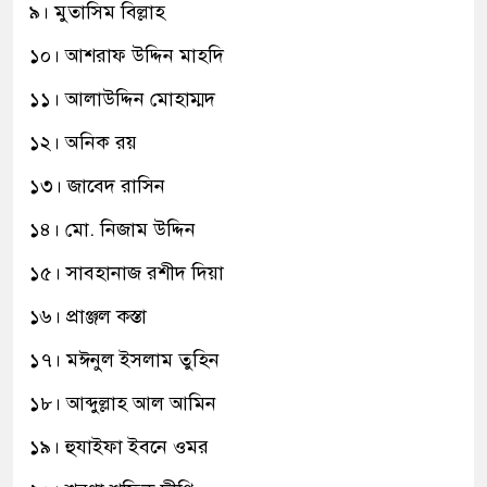
৯। মুতাসিম বিল্লাহ
১০। আশরাফ উদ্দিন মাহদি
১১। আলাউদ্দিন মোহাম্মদ
১২। অনিক রয়
১৩। জাবেদ রাসিন
১৪। মো. নিজাম উদ্দিন
১৫। সাবহানাজ রশীদ দিয়া
১৬। প্রাঞ্জল কস্তা
১৭। মঈনুল ইসলাম তুহিন
১৮। আব্দুল্লাহ আল আমিন
১৯। হুযাইফা ইবনে ওমর