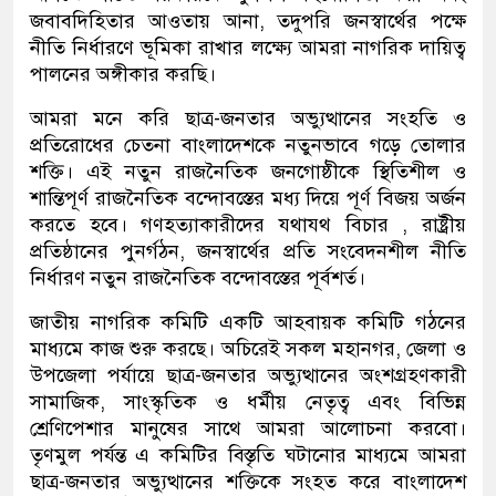
জবাবদিহিতার আওতায় আনা, তদুপরি জনস্বার্থের পক্ষে
নীতি নির্ধারণে ভূমিকা রাখার লক্ষ্যে আমরা নাগরিক দায়িত্ব
পালনের অঙ্গীকার করছি।
আমরা মনে করি ছাত্র-জনতার অভ্যুত্থানের সংহতি ও
প্রতিরোধের চেতনা বাংলাদেশকে নতুনভাবে গড়ে তোলার
শক্তি। এই নতুন রাজনৈতিক জনগোষ্ঠীকে স্থিতিশীল ও
শান্তিপূর্ণ রাজনৈতিক বন্দোবস্তের মধ্য দিয়ে পূর্ণ বিজয় অর্জন
করতে হবে। গণহত্যাকারীদের যথাযথ বিচার , রাষ্ট্রীয়
প্রতিষ্ঠানের পুনর্গঠন, জনস্বার্থের প্রতি সংবেদনশীল নীতি
নির্ধারণ নতুন রাজনৈতিক বন্দোবস্তের পূর্বশর্ত।
জাতীয় নাগরিক কমিটি একটি আহবায়ক কমিটি গঠনের
মাধ্যমে কাজ শুরু করছে। অচিরেই সকল মহানগর, জেলা ও
উপজেলা পর্যায়ে ছাত্র-জনতার অভ্যুত্থানের অংশগ্রহণকারী
সামাজিক, সাংস্কৃতিক ও ধর্মীয় নেতৃত্ব এবং বিভিন্ন
শ্রেণিপেশার মানুষের সাথে আমরা আলোচনা করবো।
তৃণমুল পর্যন্ত এ কমিটির বিস্তৃতি ঘটানোর মাধ্যমে আমরা
ছাত্র-জনতার অভ্যুত্থানের শক্তিকে সংহত করে বাংলাদেশ