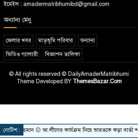
ইমেইল :
amadermatribhumibd@gmail.com
অন্যান্য মেনু
জেলার খবর
মাতৃভূমি পরিবার
অন্যান্য
ভিডিও গ্যালারী
বিজ্ঞাপন তালিকা
© All rights reserved © DailyAmaderMatribhumi
Theme Developed BY
ThemesBazar.Com
ুর রহমান
নোটিশ :
আ.লীগের কার্যক্রম নিয়ে ভারতকে কড়া বার্তা শামা ও