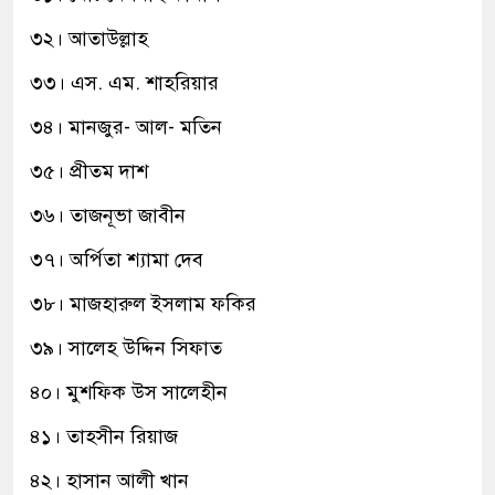
৩২। আতাউল্লাহ
৩৩। এস. এম. শাহরিয়ার
৩৪। মানজুর- আল- মতিন
৩৫। প্রীতম দাশ
৩৬। তাজনূভা জাবীন
৩৭। অর্পিতা শ্যামা দেব
৩৮। মাজহারুল ইসলাম ফকির
৩৯। সালেহ উদ্দিন সিফাত
৪০। মুশফিক উস সালেহীন
৪১। তাহসীন রিয়াজ
৪২। হাসান আলী খান