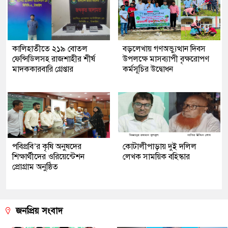
কালিহাতীতে ২১৯ বোতল
বড়লেখায় গণঅভ্যুত্থান দিবস
ফেন্সিডিলসহ রাজশাহীর শীর্ষ
উপলক্ষে মাসব্যাপী বৃক্ষরোপণ
মাদককারবারি গ্রেপ্তার
কর্মসূচির উদ্বোধন
পবিপ্রবি’র কৃষি অনুষদের
কোটালীপাড়ায় দুই দলিল
শিক্ষার্থীদের ওরিয়েন্টেশন
লেখক সাময়িক বহিস্কার
প্রোগ্রাম অনুষ্ঠিত
জনপ্রিয় সংবাদ