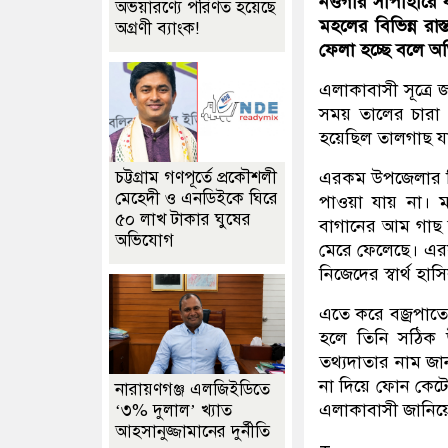
নওগাঁর সাপাহারে বজ
অভয়ারণ্যে পরিণত হয়েছে
মহলের বিভিন্ন রা
অগ্রণী ব্যাংক!
ফেলা হচ্ছে বলে 
এলাকাবাসী সূত্রে 
সময় তালের চারা 
হয়েছিল তালগাছ যা
চট্টগ্রাম গণপূর্তে প্রকৌশলী
এরকম উপজেলার বিভি
মেহেদী ও এনডিইকে ঘিরে
পাওয়া যায় না। 
৫০ লাখ টাকার ঘুষের
বাগানের আম গাছ সর
অভিযোগ
মেরে ফেলেছে। এরক
নিজেদের স্বার্থ হ
এতে করে বজ্রপাতে
হলে তিনি সঠিক উত
তথ্যদাতার নাম জা
না দিয়ে ফোন কেট
নারায়ণগঞ্জ এলজিইডিতে
এলাকাবাসী জানিয়
‘৩% দুলাল’ খ্যাত
আহসানুজ্জামানের দুর্নীতি