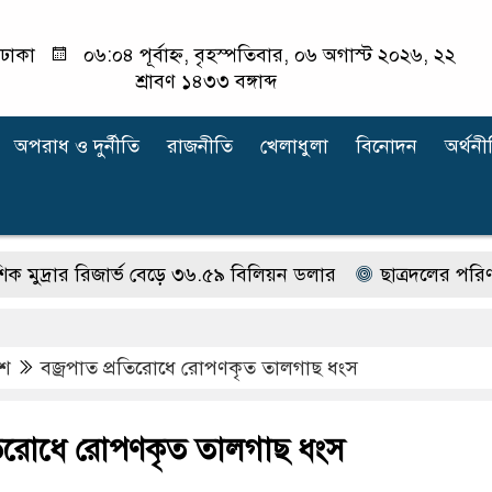
ঢাকা
০৬:০৪ পূর্বাহ্ন, বৃহস্পতিবার, ০৬ অগাস্ট ২০২৬, ২২
শ্রাবণ ১৪৩৩ বঙ্গাব্দ
অপরাধ ‍ও দুর্নীতি
রাজনীতি
খেলাধুলা
বিনোদন
অর্থনী
রার রিজার্ভ বেড়ে ৩৬.৫৯ বিলিয়ন ডলার
ছাত্রদলের পরিণতি ছা
েশ
বজ্রপাত প্রতিরোধে রোপণকৃত তালগাছ ধংস
রতিরোধে রোপণকৃত তালগাছ ধংস