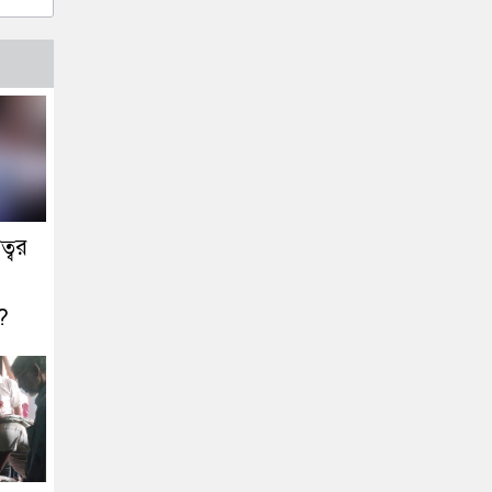
ত্বর
ক?