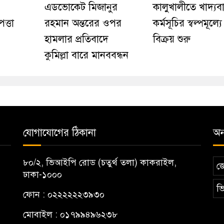
এডভোকেট মিজানুর
কালুখালীতে খাদ্যবা
ত্তা
রহমান অন্তরের ওপর
কর্মসূচির স্বল্পমূল্য
হামলার প্রতিবাদে
বিক্রয় শুরু
কুমিল্লা বারে মানববন্ধন
যোগাযোগের ঠিকানা
অন্
৮০/২, ভিআইপি রোড (চতুর্থ তলা) কাকরাইল,
জ
ঢাকা-১০০০
ভি
ফোন : ০২২২২২২৩৯৩০
মোবাইল : ০১৭৯৯৪৯৬২৩৮