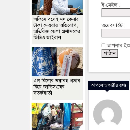
ই-মেইল :
অফিসে বসেই মদ কেনার
ওয়েবসাইট :
টাকা দেওয়ার অভিযোগ,
অতিরিক্ত জেলা প্রশাসকের
ভিডিও ভাইরাল
আপনার ইমেইল
এল নিনোর ভয়াবহ প্রভাব
আপলোডকারীর তথ্য
নিয়ে জাতিসংঘের
সতর্কবার্তা