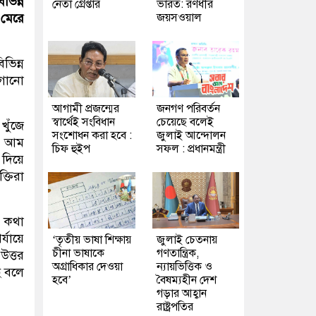
ভিন্ন
নেতা গ্রেপ্তার
ভারত: রণধীর
জয়সওয়াল
 মেরে
ভিন্ন
াগানো
আগামী প্রজন্মের
জনগণ পরিবর্তন
স্বার্থেই সংবিধান
চেয়েছে বলেই
খুঁজে
সংশোধন করা হবে :
জুলাই আন্দোলন
ার আম
চিফ হুইপ
সফল : প্রধানমন্ত্রী
 দিয়ে
্তিরা
ে কথা
যায়ে
‘তৃতীয় ভাষা শিক্ষায়
জুলাই চেতনায়
চীনা ভাষাকে
গণতান্ত্রিক,
উত্তর
অগ্রাধিকার দেওয়া
ন্যায়ভিত্তিক ও
ে বলে
হবে’
বৈষম্যহীন দেশ
গড়ার আহ্বান
রাষ্ট্রপতির