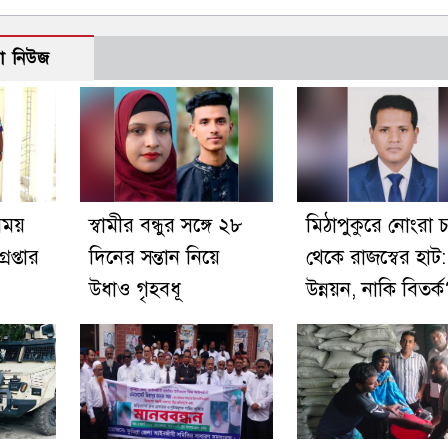
ো নিউজ
সময়
স্বামীর বন্ধুর সঙ্গে ২৮
মিঠাপুকুরে নোংরা চ
েপ্তার
দিনের সন্তান নিয়ে
থেকে রাজস্বের হাট:
উধাও গৃহবধূ
উন্নয়ন, নাকি বিতর্