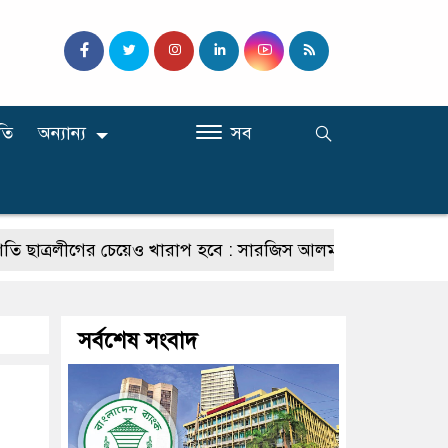
তি
অন্যান্য
সব
ত্রলীগের চেয়েও খারাপ হবে : সারজিস আলম
যাদের কমিশনার হও
সর্বশেষ সংবাদ