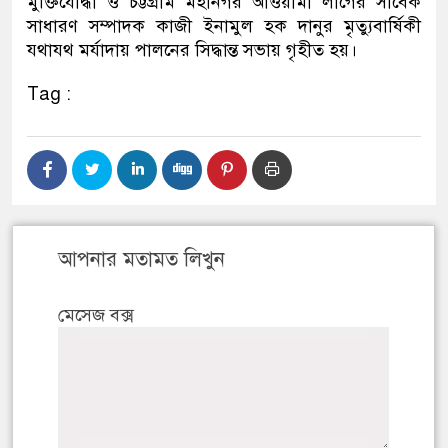
মুক্তিযোদ্ধা ও চট্টগ্রাম মহানগর আওয়ামী লীগের সাবেক
সাধারণ সম্পাদক কাজী ইনামুল হক দানুর মৃত্যুবার্ষিকী
যথাযথ মর্যাদায় পালনের সিদ্ধান্ত সভায় গৃহীত হয়।
Tag :
আপনার মতামত লিখুন
মেসেজ বক্স