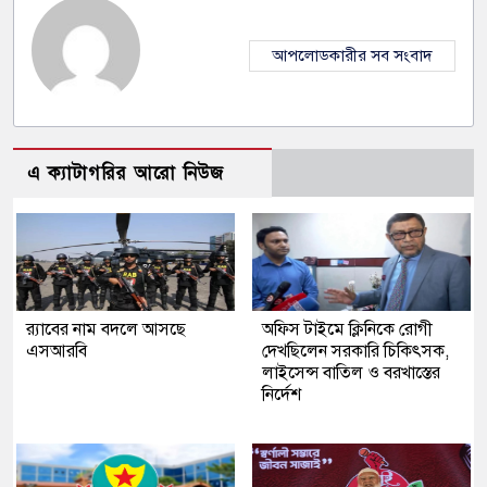
আপলোডকারীর সব সংবাদ
এ ক্যাটাগরির আরো নিউজ
র‍্যাবের নাম বদলে আসছে
অফিস টাইমে ক্লিনিকে রোগী
এসআরবি
দেখছিলেন সরকারি চিকিৎসক,
লাইসেন্স বাতিল ও বরখাস্তের
নির্দেশ