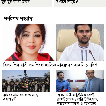
ছুঁই ছুঁই কাঁচা মরিচ
সংঘর্ষে নিহত ৪
সর্বশেষ সংবাদ
বিএনপির নারী এমপিকে আসিফ মাহমুদের আইনি নোটিশ
র‍্যাবের নাম বদলে আসছে
অফিস টাইমে ক্লিনিকে রোগী
এসআরবি
দেখছিলেন সরকারি চিকিৎসক,
লাইসেন্স বাতিল ও বরখাস্তের