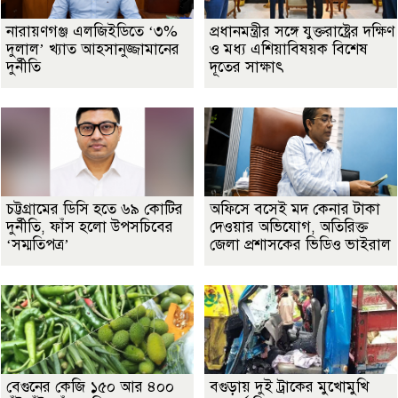
নারায়ণগঞ্জ এলজিইডিতে ‘৩%
প্রধানমন্ত্রীর সঙ্গে যুক্তরাষ্ট্রের দক্ষিণ
দুলাল’ খ্যাত আহসানুজ্জামানের
ও মধ্য এশিয়াবিষয়ক বিশেষ
দুর্নীতি
দূতের সাক্ষাৎ
চট্টগ্রামের ডিসি হতে ৬৯ কোটির
অফিসে বসেই মদ কেনার টাকা
দুর্নীতি, ফাঁস হলো উপসচিবের
দেওয়ার অভিযোগ, অতিরিক্ত
‘সম্মতিপত্র’
জেলা প্রশাসকের ভিডিও ভাইরাল
বেগুনের কেজি ১৫০ আর ৪০০
বগুড়ায় দুই ট্রাকের মুখোমুখি