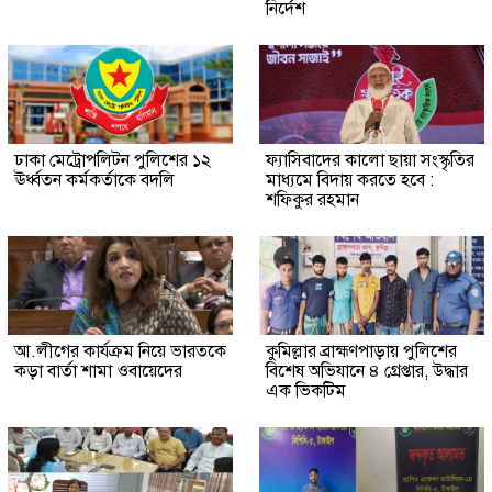
নির্দেশ
ঢাকা মেট্রোপলিটন পুলিশের ১২
ফ্যাসিবাদের কালো ছায়া সংস্কৃতির
ঊর্ধ্বতন কর্মকর্তাকে বদলি
মাধ্যমে বিদায় করতে হবে :
শফিকুর রহমান
আ.লীগের কার্যক্রম নিয়ে ভারতকে
কুমিল্লার ব্রাহ্মণপাড়ায় পুলিশের
কড়া বার্তা শামা ওবায়েদের
বিশেষ অভিযানে ৪ গ্রেপ্তার, উদ্ধার
এক ভিকটিম