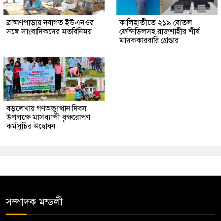
ব্রাহ্মণপাড়ায় নবাগত ইউএনওর
কালিহাতীতে ২১৯ বোতল
সঙ্গে সাংবাদিকদের মতবিনিময়
ফেন্সিডিলসহ রাজশাহীর শীর্ষ
মাদককারবারি গ্রেপ্তার
বড়লেখায় গণঅভ্যুত্থান দিবস
উপলক্ষে মাসব্যাপী বৃক্ষরোপণ
কর্মসূচির উদ্বোধন
সম্পাদক মন্ডলী