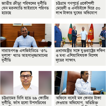
জাতীয় ক্রীড়া পরিষদের দুর্নীতি
চট্টগ্রাম গণপূর্তে প্রকৌশলী
যেন মরনঘাতি ভাইরাসে পরিণত
মেহেদী ও এনডিইকে ঘিরে ৫০
হয়েছে
লাখ টাকার ঘুষের অভিযোগ
নারায়ণগঞ্জ এলজিইডিতে ‘৩%
প্রধানমন্ত্রীর সঙ্গে যুক্তরাষ্ট্রের দক্ষিণ
দুলাল’ খ্যাত আহসানুজ্জামানের
ও মধ্য এশিয়াবিষয়ক বিশেষ
দুর্নীতি
দূতের সাক্ষাৎ
চট্টগ্রামের ডিসি হতে ৬৯ কোটির
অফিসে বসেই মদ কেনার টাকা
দুর্নীতি, ফাঁস হলো উপসচিবের
দেওয়ার অভিযোগ, অতিরিক্ত