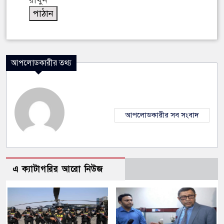
রাখুন
আপলোডকারীর তথ্য
আপলোডকারীর সব সংবাদ
এ ক্যাটাগরির আরো নিউজ