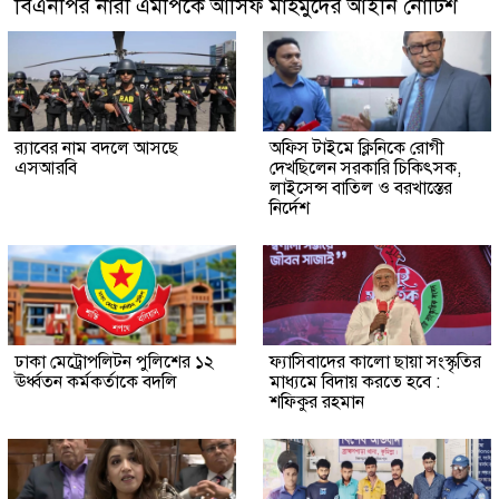
বিএনপির নারী এমপিকে আসিফ মাহমুদের আইনি নোটিশ
র‍্যাবের নাম বদলে আসছে
অফিস টাইমে ক্লিনিকে রোগী
এসআরবি
দেখছিলেন সরকারি চিকিৎসক,
লাইসেন্স বাতিল ও বরখাস্তের
নির্দেশ
ঢাকা মেট্রোপলিটন পুলিশের ১২
ফ্যাসিবাদের কালো ছায়া সংস্কৃতির
ঊর্ধ্বতন কর্মকর্তাকে বদলি
মাধ্যমে বিদায় করতে হবে :
শফিকুর রহমান