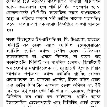
সোমবার (১৪ নভেম্বর) থাইল্যান্ডের পাতায়া এক্সিভিশন
অ্যান্ড কনভেনশন হলে পার্টনার্স ইন পপুলেশন অ্যান্ড
ডেভেলপমেন্ট (পিপিডি) আয়োজিত সভায় বাংলাদেশের
স্বাস্থ্য ও পরিবার কল্যাণ মন্ত্রী জাহিদ মালেক সভাপতিত্ব
করেন। ঢাকায় প্রাপ্ত এক সংবাদ বিজ্ঞপ্তিতে এ কথা জানানো
হয়।
সভায় জিম্বাবুয়ের উপ-রাষ্ট্রপতি ডা. সি. চিওয়েঙ্গা, ভারতের
মিনিস্ট্রি অব হেলথ অ্যান্ড ফ্যামিলি ওয়েলফেয়ারের
ফ্যামিলি প্ল্যানিং অ্যান্ড মেন্টাল হেলথ ডিভিশনের
অ্যাডভাইজার ডা. এসকে সিকদার, দ্য রয়েল থাই
গভার্নমেন্টের মিনিস্ট্রি অব পাপলিক হেলথ’র ডিপার্টমেন্ট
অব হেলথ’র মহাপরিচালক ডা. সুয়ান্নাচাই, ইন্দোনেশিয়ার
ন্যাশনাল পপুলেশন অ্যান্ড ফ্যামিলি প্ল্যানিং বোর্ডের
চেয়ারপারসন ডা. হ্যাসতো ওয়ার্দয়া, চীনের ভাইস চেয়ার
এবং ভাইস মিনিস্টার ন্যাশনাল হেলথ কমিশন ডা. ইউ
কিউজুন, ইথুপিয়ার স্টেট মিনিস্টার ডা. দেরেজে, উগান্ডার
মিনিস্টার অব স্টেট ফর ফাইন্যান্স, প্ল্যানিং অ্যান্ড
ইকোনোমিক ডেভেলপমেন্ট এবং পিপিডির বোর্ড মেম্বার