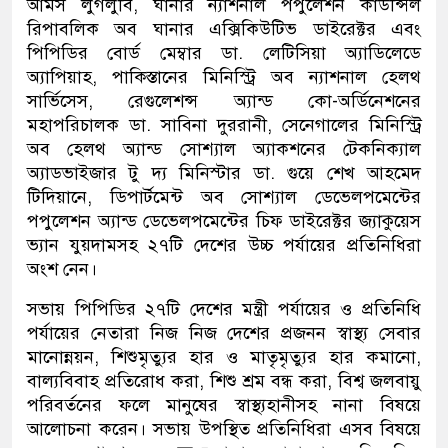
আমস লুগলুবি, ঘানার ন্যাশনাল পপুলেশন কাউন্সিল
রিপাবলিক অব ঘানার এক্সিকিউটিভ ডাইরেক্টর এবং
পিপিডির বোর্ড মেম্বার ডা. লেটিসিয়া অ্যাডিলেডে
অ্যাপিয়াহ, পাকিস্তানের মিনিস্ট্রি অব ন্যাশনাল হেলথ
সার্ভিসেস, রেগুলেশন্স অ্যান্ড কো-অর্ডিনেশনের
মহাপরিচালক ডা. সাবিনা দুররানী, সেনেগালের মিনিস্ট্রি
অব হেলথ অ্যান্ড সোশ্যাল অ্যাকশনের টেকনিক্যাল
অ্যাডভাইজার টু দ্য মিনিস্টার ডা. গুয়ে শেখ আহমেদ
টিদিয়ানে, ডিপার্টমেন্ট অব সোশ্যাল ডেভেলপমেন্টের
পপুলেশন অ্যান্ড ডেভেলপমেন্টের চিফ ডাইরেক্টর জ্যাকুয়েস
ভ্যান যুয়দামসহ ২৭টি দেশের উচ্চ পর্যায়ের প্রতিনিধিরা
অংশ নেন।
সভায় পিপিডির ২৭টি দেশের মন্ত্রী পর্যায়ের ও প্রতিনিধি
পর্যায়ের নেতারা নিজ নিজ দেশের প্রজনন স্বাস্থ্য সেবার
মানোন্নয়ন, শিশুমৃত্যুর হার ও মাতৃমৃত্যুর হার কমানো,
বাল্যবিবাহ প্রতিরোধ করা, শিশু শ্রম বন্ধ করা, বিশ্ব জলবায়ু
পরিবর্তনের ফলে মানুষের স্বাস্থ্যহানীসহ নানা বিষয়ে
আলোচনা করেন। সভায় উপস্থিত প্রতিনিধিরা এসব বিষয়ে