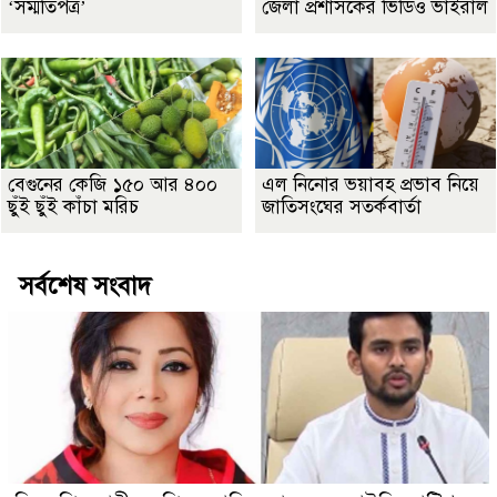
‘সম্মতিপত্র’
জেলা প্রশাসকের ভিডিও ভাইরাল
বেগুনের কেজি ১৫০ আর ৪০০
এল নিনোর ভয়াবহ প্রভাব নিয়ে
ছুঁই ছুঁই কাঁচা মরিচ
জাতিসংঘের সতর্কবার্তা
সর্বশেষ সংবাদ