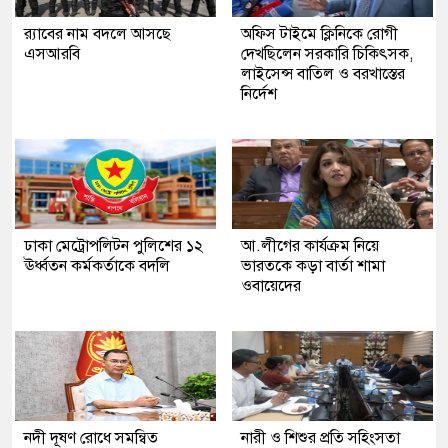
র‍্যাবের নাম বদলে আসছে
অফিস টাইমে ক্লিনিকে রোগী
এসআরবি
দেখছিলেন সরকারি চিকিৎসক,
লাইসেন্স বাতিল ও বরখাস্তের
নির্দেশ
ঢাকা মেট্রোপলিটন পুলিশের ১২
আ.লীগের কার্যক্রম নিয়ে
ঊর্ধ্বতন কর্মকর্তাকে বদলি
ভারতকে কড়া বার্তা শামা
ওবায়েদের
নদী দূষণ রোধে সমন্বিত
নারী ও শিশুর প্রতি সহিংসতা