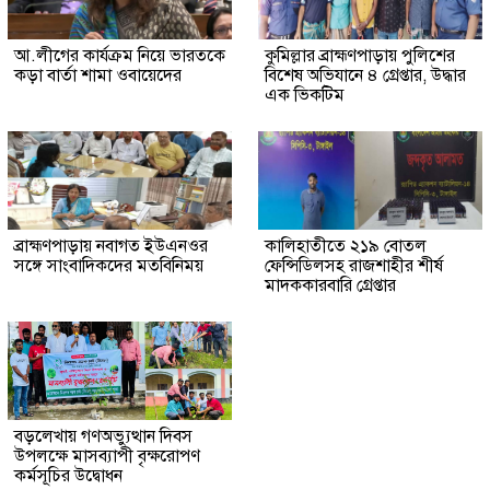
আ.লীগের কার্যক্রম নিয়ে ভারতকে
কুমিল্লার ব্রাহ্মণপাড়ায় পুলিশের
কড়া বার্তা শামা ওবায়েদের
বিশেষ অভিযানে ৪ গ্রেপ্তার, উদ্ধার
এক ভিকটিম
ব্রাহ্মণপাড়ায় নবাগত ইউএনওর
কালিহাতীতে ২১৯ বোতল
সঙ্গে সাংবাদিকদের মতবিনিময়
ফেন্সিডিলসহ রাজশাহীর শীর্ষ
মাদককারবারি গ্রেপ্তার
বড়লেখায় গণঅভ্যুত্থান দিবস
উপলক্ষে মাসব্যাপী বৃক্ষরোপণ
কর্মসূচির উদ্বোধন