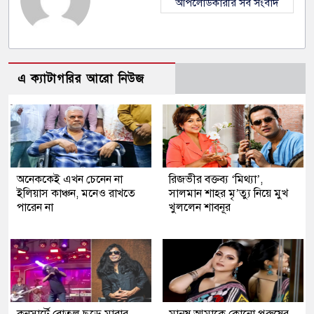
আপলোডকারীর সব সংবাদ
এ ক্যাটাগরির আরো নিউজ
অনেককেই এখন চেনেন না
রিজভীর বক্তব্য ‘মিথ্যা’,
ইলিয়াস কাঞ্চন, মনেও রাখতে
সালমান শাহর মৃ’ত্যু নিয়ে মুখ
পারেন না
খুললেন শাবনূর
কনসার্টে বোতল ছুড়ে মারার
মানুষ আমাকে কোনো পুরুষের