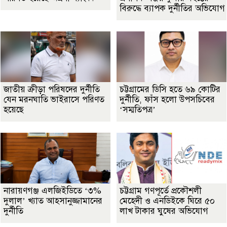
বিরুদ্ধে ব্যাপক দুর্নীতির অভিযোগ
জাতীয় ক্রীড়া পরিষদের দুর্নীতি
চট্টগ্রামের ডিসি হতে ৬৯ কোটির
যেন মরনঘাতি ভাইরাসে পরিণত
দুর্নীতি, ফাঁস হলো উপসচিবের
হয়েছে
‘সম্মতিপত্র’
নারায়ণগঞ্জ এলজিইডিতে ‘৩%
চট্টগ্রাম গণপূর্তে প্রকৌশলী
দুলাল’ খ্যাত আহসানুজ্জামানের
মেহেদী ও এনডিইকে ঘিরে ৫০
দুর্নীতি
লাখ টাকার ঘুষের অভিযোগ