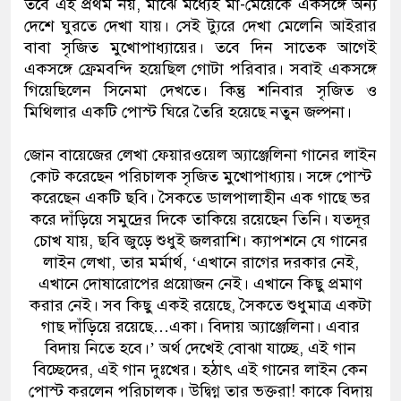
তবে এই প্রথম নয়, মাঝে মধ্যেই মা-মেয়েকে একসঙ্গে অন্য
দেশে ঘুরতে দেখা যায়। সেই ট্যুরে দেখা মেলেনি আইরার
বাবা সৃজিত মুখোপাধ্যায়ের। তবে দিন সাতেক আগেই
একসঙ্গে ফ্রেমবন্দি হয়েছিল গোটা পরিবার। সবাই একসঙ্গে
গিয়েছিলেন সিনেমা দেখতে। কিন্তু শনিবার সৃজিত ও
মিথিলার একটি পোস্ট ঘিরে তৈরি হয়েছে নতুন জল্পনা।
জোন বায়েজের লেখা ফেয়ারওয়েল অ্যাঞ্জেলিনা গানের লাইন
কোট করেছেন পরিচালক সৃজিত মুখোপাধ্যায়। সঙ্গে পোস্ট
করেছেন একটি ছবি। সৈকতে ডালপালাহীন এক গাছে ভর
করে দাঁড়িয়ে সমুদ্রের দিকে তাকিয়ে রয়েছেন তিনি। যতদূর
চোখ যায়, ছবি জুড়ে শুধুই জলরাশি। ক্যাপশনে যে গানের
লাইন লেখা, তার মর্মার্থ, ‘এখানে রাগের দরকার নেই,
এখানে দোষারোপের প্রয়োজন নেই। এখানে কিছু প্রমাণ
করার নেই। সব কিছু একই রয়েছে, সৈকতে শুধুমাত্র একটা
গাছ দাঁড়িয়ে রয়েছে…একা। বিদায় অ্যাঞ্জেলিনা। এবার
বিদায় নিতে হবে।’ অর্থ দেখেই বোঝা যাচ্ছে, এই গান
বিচ্ছেদের, এই গান দুঃখের। হঠাৎ এই গানের লাইন কেন
পোস্ট করলেন পরিচালক। উদ্বিগ্ন তার ভক্তরা! কাকে বিদায়