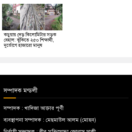
কচুয়ায় দেড় কিলোমিটার সড়ক
বেহাল: ঝুঁকিতে ২৫০ শিক্ষার্থী,
দুর্ভোগে হাজারো মানুষ
সম্পাদক মন্ডলী
সম্পাদক : খাদিজা আক্তার পূর্ণী
ব্যবস্থাপনা সম্পাদক : মেছমাউল আলম (মোহন)
নির্বাহী সম্পাদক : বীর মুক্তিযোদ্ধা জোনাস ঢাকী