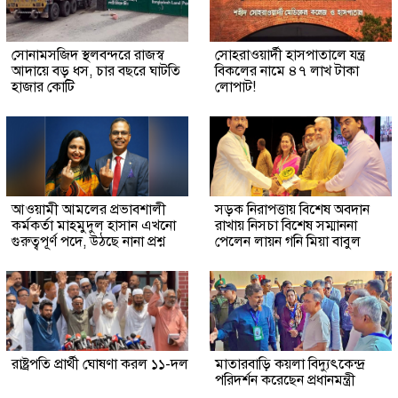
সোনামসজিদ স্থলবন্দরে রাজস্ব
সোহরাওয়ার্দী হাসপাতালে যন্ত্র
আদায়ে বড় ধস, চার বছরে ঘাটতি
বিকলের নামে ৪৭ লাখ টাকা
হাজার কোটি
লোপাট!
আওয়ামী আমলের প্রভাবশালী
সড়ক নিরাপত্তায় বিশেষ অবদান
কর্মকর্তা মাহমুদুল হাসান এখনো
রাখায় নিসচা বিশেষ সম্মাননা
গুরুত্বপূর্ণ পদে, উঠছে নানা প্রশ্ন
পেলেন লায়ন গনি মিয়া বাবুল
রাষ্ট্রপতি প্রার্থী ঘোষণা করল ১১-দল
মাতারবাড়ি কয়লা বিদ্যুৎকেন্দ্র
পরিদর্শন করেছেন প্রধানমন্ত্রী