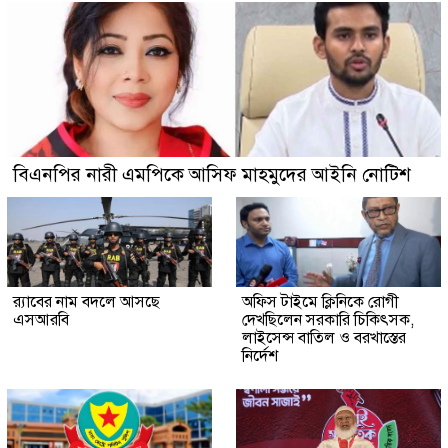
বিএনপির নারী এমপিকে আসিফ মাহমুদের আইনি নোটিশ
র‍্যাবের নাম বদলে আসছে
অফিস টাইমে ক্লিনিকে রোগী
এসআরবি
দেখছিলেন সরকারি চিকিৎসক,
লাইসেন্স বাতিল ও বরখাস্তের
নির্দেশ