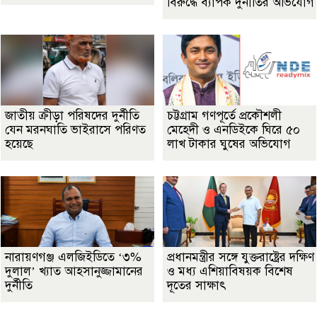
বিরুদ্ধে ব্যাপক দুর্নীতির অভিযোগ
জাতীয় ক্রীড়া পরিষদের দুর্নীতি
চট্টগ্রাম গণপূর্তে প্রকৌশলী
যেন মরনঘাতি ভাইরাসে পরিণত
মেহেদী ও এনডিইকে ঘিরে ৫০
হয়েছে
লাখ টাকার ঘুষের অভিযোগ
নারায়ণগঞ্জ এলজিইডিতে ‘৩%
প্রধানমন্ত্রীর সঙ্গে যুক্তরাষ্ট্রের দক্ষিণ
দুলাল’ খ্যাত আহসানুজ্জামানের
ও মধ্য এশিয়াবিষয়ক বিশেষ
দুর্নীতি
দূতের সাক্ষাৎ