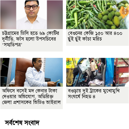
চট্টগ্রামের ডিসি হতে ৬৯ কোটির
বেগুনের কেজি ১৫০ আর ৪০০
দুর্নীতি, ফাঁস হলো উপসচিবের
ছুঁই ছুঁই কাঁচা মরিচ
‘সম্মতিপত্র’
অফিসে বসেই মদ কেনার টাকা
বগুড়ায় দুই ট্রাকের মুখোমুখি
দেওয়ার অভিযোগ, অতিরিক্ত
সংঘর্ষে নিহত ৪
জেলা প্রশাসকের ভিডিও ভাইরাল
সর্বশেষ সংবাদ