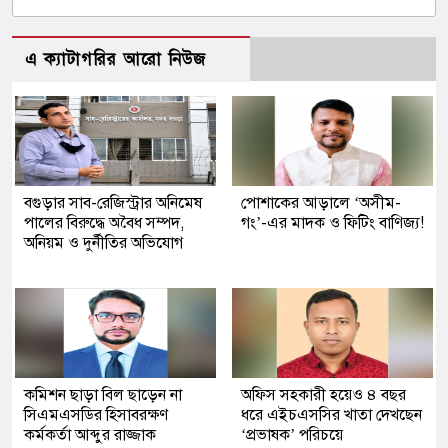
এ ক্যাটাগরির আরো নিউজ
বগুড়ার সাব-রেজিস্ট্রার অনিমেষ
পোশাকের আড়ালে ‘অসীম-
পালের বিরুদ্ধে অবৈধ সম্পদ,
গং’-এর মাদক ও ফিটিং বাণিজ্য!
অনিয়ম ও দুর্নীতির অভিযোগ
কমিশন ছাড়া বিল ছাড়েন না
অফিস সহকারী হয়েও ৪ বছর
সিএমএসডির হিসাবরক্ষণ
ধরে এইচএসসির খাতা দেখছেন
কর্মকর্তা আব্দুর রাজ্জাক
‘প্রভাষক’ পরিচয়ে