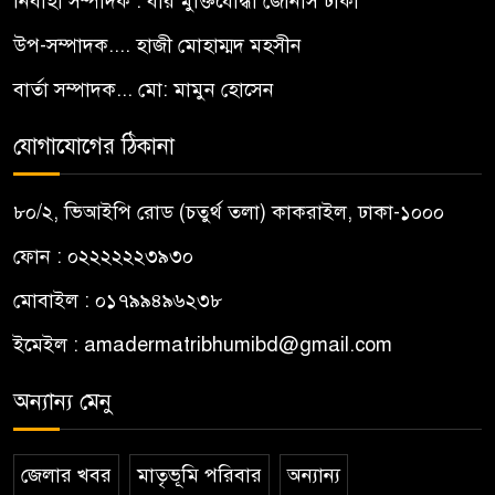
নির্বাহী সম্পাদক : বীর মুক্তিযোদ্ধা জোনাস ঢাকী
উপ-সম্পাদক.... হাজী মোহাম্মদ মহসীন
বার্তা সম্পাদক... মো: মামুন হোসেন
যোগাযোগের ঠিকানা
৮০/২, ভিআইপি রোড (চতুর্থ তলা) কাকরাইল, ঢাকা-১০০০
ফোন : ০২২২২২২৩৯৩০
মোবাইল : ০১৭৯৯৪৯৬২৩৮
ইমেইল :
amadermatribhumibd@gmail.com
অন্যান্য মেনু
জেলার খবর
মাতৃভূমি পরিবার
অন্যান্য