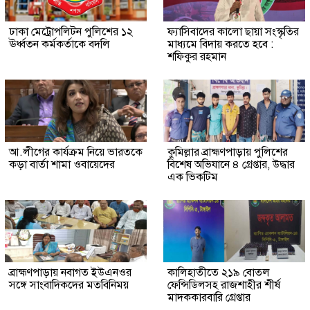
ঢাকা মেট্রোপলিটন পুলিশের ১২
ফ্যাসিবাদের কালো ছায়া সংস্কৃতির
ঊর্ধ্বতন কর্মকর্তাকে বদলি
মাধ্যমে বিদায় করতে হবে :
শফিকুর রহমান
আ.লীগের কার্যক্রম নিয়ে ভারতকে
কুমিল্লার ব্রাহ্মণপাড়ায় পুলিশের
কড়া বার্তা শামা ওবায়েদের
বিশেষ অভিযানে ৪ গ্রেপ্তার, উদ্ধার
এক ভিকটিম
ব্রাহ্মণপাড়ায় নবাগত ইউএনওর
কালিহাতীতে ২১৯ বোতল
সঙ্গে সাংবাদিকদের মতবিনিময়
ফেন্সিডিলসহ রাজশাহীর শীর্ষ
মাদককারবারি গ্রেপ্তার