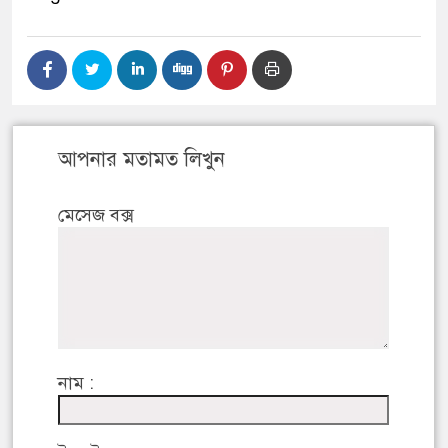
আপনার মতামত লিখুন
মেসেজ বক্স
নাম :