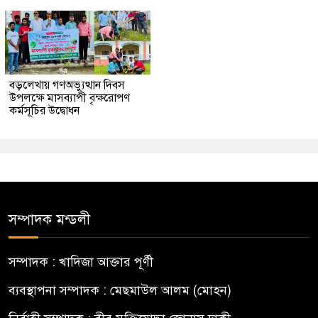
বড়লেখায় গণঅভ্যুত্থান দিবস
উপলক্ষে মাসব্যাপী বৃক্ষরোপণ
কর্মসূচির উদ্বোধন
সম্পাদক মন্ডলী
সম্পাদক : খাদিজা আক্তার পূর্ণী
ব্যবস্থাপনা সম্পাদক : মেছমাউল আলম (মোহন)