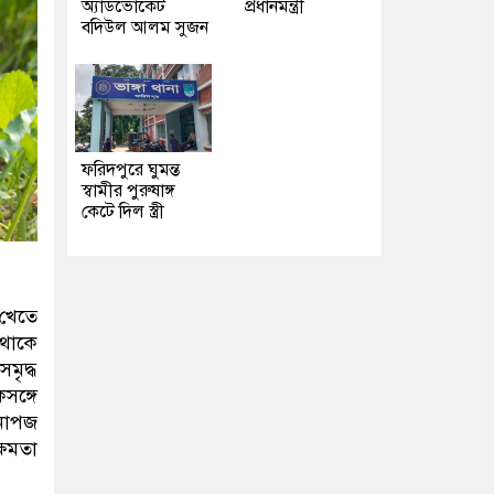
অ্যাডভোকেট
প্রধানমন্ত্রী
বদিউল আলম সুজন
ফরিদপুরে ঘুমন্ত
স্বামীর পুরুষাঙ্গ
কেটে দিল স্ত্রী
 খেতে
 থাকে
মৃদ্ধ
ঙ্গে
েনোপজ
্ষমতা