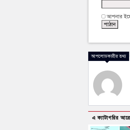
আপনার ইমেইল
আপলোডকারীর তথ্য
এ ক্যাটাগরির আর