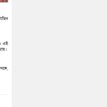
টামিন
য়। এই
মায়।
ঙ্গে,