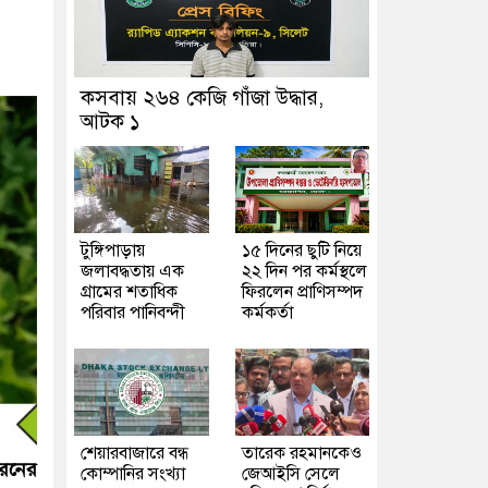
কসবায় ২৬৪ কেজি গাঁজা উদ্ধার,
আটক ১
টুঙ্গিপাড়ায়
১৫ দিনের ছুটি নিয়ে
জলাবদ্ধতায় এক
২২ দিন পর কর্মস্থলে
গ্রামের শতাধিক
ফিরলেন প্রাণিসম্পদ
পরিবার পানিবন্দী
কর্মকর্তা
শেয়ারবাজারে বন্ধ
তারেক রহমানকেও
ধরনের
কোম্পানির সংখ্যা
জেআইসি সেলে