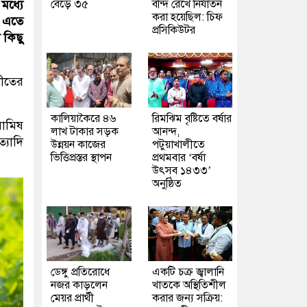
বেড়ে ৩৫
বন্দি রেখে নির্যাতন
মধ্যে
করা হয়েছিল: চিফ
। এতে
প্রসিকিউটর
 কিছু
শীতের
কালিয়াকৈরে ৪৬
রিমঝিম বৃষ্টিতে বর্ষার
রামিষ
লাখ টাকার সড়ক
আনন্দ,
্যাদি
উন্নয়ন কাজের
পটুয়াখালীতে
ভিত্তিপ্রস্তর স্থাপন
প্রথমবার ‘বর্ষা
উৎসব ১৪৩৩’
অনুষ্ঠিত
ডেঙ্গু প্রতিরোধে
একটি চক্র জ্বালানি
নজর কাড়লেন
খাতকে অস্থিতিশীল
মেয়র প্রার্থী
করার জন্য সক্রিয়: