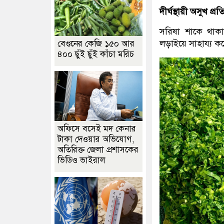
দীর্ঘস্থায়ী অসুখ প্
সরিষা শাকে থাকা অ্
লড়াইয়ে সাহায্য কর
বেগুনের কেজি ১৫০ আর
৪০০ ছুঁই ছুঁই কাঁচা মরিচ
অফিসে বসেই মদ কেনার
টাকা দেওয়ার অভিযোগ,
অতিরিক্ত জেলা প্রশাসকের
ভিডিও ভাইরাল