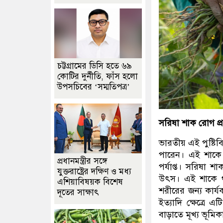
চট্টগ্রামের ডিসি হতে ৬৯
কোটির দুর্নীতি, ফাঁস হলো
উপসচিবের ‘সম্মতিপত্র’
সরিষা শাক রোগ প্
ভারতীয় এই পুষ্টিব
পারেন। এই শাকে 
প্রধানমন্ত্রীর সঙ্গে
পর্যাপ্ত। সরিষা শ
যুক্তরাষ্ট্রের দক্ষিণ ও মধ্য
উৎস। এই শাকে থ
এশিয়াবিষয়ক বিশেষ
শরীরের জন্য কার্
দূতের সাক্ষাৎ
ইত্যাদি ক্ষেত্রে
বাড়াতে মূখ্য ভূমিক