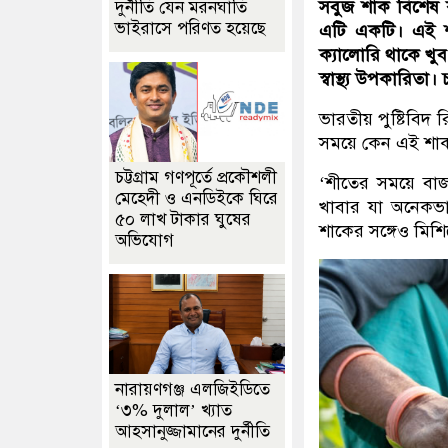
সবুজ শাক বিশেষ 
দুর্নীতি যেন মরনঘাতি
ভাইরাসে পরিণত হয়েছে
এটি একটি। এই শাক
ক্যালোরি থাকে খুব
স্বাস্থ্য উপকারিতা
ভারতীয় পুষ্টিবিদ র
সময়ে কেন এই শাক 
চট্টগ্রাম গণপূর্তে প্রকৌশলী
‌‘শীতের সময়ে বা
মেহেদী ও এনডিইকে ঘিরে
খাবার যা অনেকভাব
৫০ লাখ টাকার ঘুষের
শাকের সঙ্গেও মিশি
অভিযোগ
নারায়ণগঞ্জ এলজিইডিতে
‘৩% দুলাল’ খ্যাত
আহসানুজ্জামানের দুর্নীতি