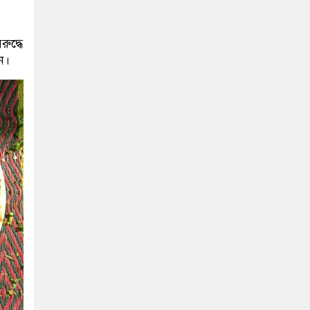
ুদ্ধে
ন।