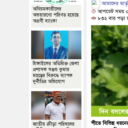
আমাদের মার্তৃভ
অনিয়মকারীদের
আপডেট সময় ০৯:২
অভয়ারণ্যে পরিণত হয়েছে
৮৩২ বার পড়া 
অগ্রণী ব্যাংক!
টাঙ্গাইলের অতিরিক্ত জেলা
প্রশাসক সঞ্জয় কুমার
মহন্তের বিরুদ্ধে ব্যাপক
দুর্নীতির অভিযোগ
শীতে বিভিন্ন ধরন
জাতীয় ক্রীড়া পরিষদের