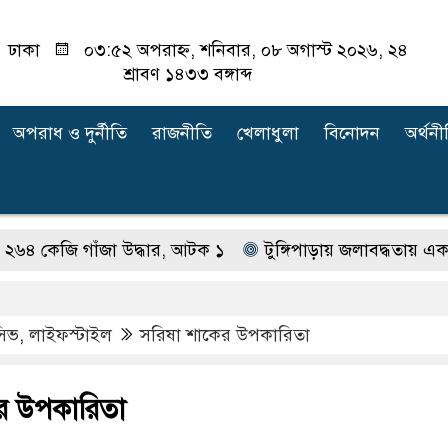
ঢাকা
০৩:৫২ অপরাহ্ন, শনিবার, ০৮ অগাস্ট ২০২৬, ২৪
শ্রাবণ ১৪৩৩ বঙ্গাব্দ
অপরাধ ‍ও দুর্নীতি
রাজনীতি
খেলাধুলা
বিনোদন
অর্থনী
াঁজা উদ্ধার, আটক ১
টুঙ্গিপাড়ায় জলাবদ্ধতায় এক গ্রামের শত
ুসিভ
,
লাইফস্টাইল
সরিষা শাকের উপকারিতা
র উপকারিতা