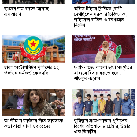
র‍্যাবের নাম বদলে আসছে
অফিস টাইমে ক্লিনিকে রোগী
এসআরবি
দেখছিলেন সরকারি চিকিৎসক,
লাইসেন্স বাতিল ও বরখাস্তের
নির্দেশ
ঢাকা মেট্রোপলিটন পুলিশের ১২
ফ্যাসিবাদের কালো ছায়া সংস্কৃতির
ঊর্ধ্বতন কর্মকর্তাকে বদলি
মাধ্যমে বিদায় করতে হবে :
শফিকুর রহমান
আ.লীগের কার্যক্রম নিয়ে ভারতকে
কুমিল্লার ব্রাহ্মণপাড়ায় পুলিশের
কড়া বার্তা শামা ওবায়েদের
বিশেষ অভিযানে ৪ গ্রেপ্তার, উদ্ধার
এক ভিকটিম