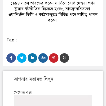
১৯৯৪ সালে ভার‌তের ফরেন সার্ভিসে যোগ দেওয়া প্রণয়
কুমার কূটনীতিক হিসেবে হংকং, সানফ্রানসিসকো,
ওয়াশিংটন ডিসি ও কাঠমান্ডুতে বি‌ভিন্ন প‌দে দায়িত্ব পালন
ক‌রেন।
Tag :
আপনার মতামত লিখুন
মেসেজ বক্স