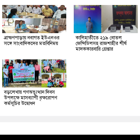
ব্রাহ্মণপাড়ায় নবাগত ইউএনওর
কালিহাতীতে ২১৯ বোতল
সঙ্গে সাংবাদিকদের মতবিনিময়
ফেন্সিডিলসহ রাজশাহীর শীর্ষ
মাদককারবারি গ্রেপ্তার
বড়লেখায় গণঅভ্যুত্থান দিবস
উপলক্ষে মাসব্যাপী বৃক্ষরোপণ
কর্মসূচির উদ্বোধন