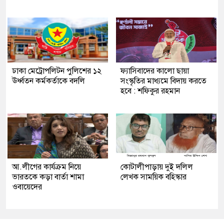
ঢাকা মেট্রোপলিটন পুলিশের ১২
ফ্যাসিবাদের কালো ছায়া
ঊর্ধ্বতন কর্মকর্তাকে বদলি
সংস্কৃতির মাধ্যমে বিদায় করতে
হবে : শফিকুর রহমান
আ.লীগের কার্যক্রম নিয়ে
কোটালীপাড়ায় দুই দলিল
ভারতকে কড়া বার্তা শামা
লেখক সাময়িক বহিস্কার
ওবায়েদের