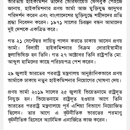
ভারতীয় হাইকমিশন তাদের ভেরিফায়েড ফেসবুক পেইজে
জানায়, হাইকমিশনার প্রণয় ভার্মা আজ মুক্তিযুদ্ধ জাদুঘর
পরিদর্শন করেন এবং বাংলাদেশের মুক্তিযুদ্ধে শহীদদের প্রতি
শ্রদ্ধা নিবেদন করেন। ১৯৭১ সালের চিরন্তন বন্ধন আমাদের
দুই দেশকে একত্রিত করে।
গত ২১ সেপ্টেম্বর দা‌য়িত্ব পালন কর‌তে ঢাকায় আসেন প্রণয়
ভার্মা। বিদায়ী হাইক‌মিশনার বিক্রম দোরাইস্বামীর
স্থলাভিষিক্ত হন তি‌নি। গত ২৭ অক্টোবর তিনি রাষ্ট্রপতি মো.
আব্দুল হামিদের কাছে পরিচয়পত্র পেশ করেন।
২৯ জুলাই ভার‌তের পররাষ্ট্র মন্ত্রণালয় আনুষ্ঠানিকভাবে প্রণয়
ভার্মাকে ঢাকায় নতুন হাইক‌মিশনা‌র নিয়োগের ঘোষণা দেয়।
প্রণয় ভার্মা ২০১৯ সালের ২৫ জুলাই ভিয়েতনামে রাষ্ট্রদূত
নিযুক্ত হন। ভিয়েতনামে রাষ্ট্রদূত হওয়ার আগে তি‌নি
ভার‌তের পররাষ্ট্র মন্ত্রণালয়ে পূর্ব এশিয়া বিভাগে নিয়োজিত
ছিলেন। তার আগে এ কূটনীতিক ভারতের পরমাণু
কূটনীতিক হিসেবে অ্যাটমিক এনার্জিতে কাজ করেন।