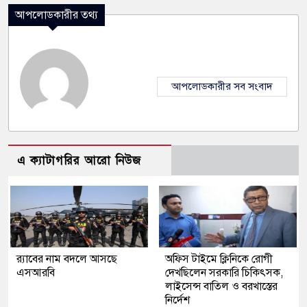
আপলোডকারীর তথ্য
আপলোডকারীর সব সংবাদ
এ ক্যাটাগরির আরো নিউজ
র‍্যাবের নাম বদলে আসছে
অফিস টাইমে ক্লিনিকে রোগী
এসআরবি
দেখছিলেন সরকারি চিকিৎসক,
লাইসেন্স বাতিল ও বরখাস্তের
নির্দেশ