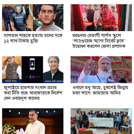
সালমান শাহকে হত্যায় ডনের সঙ্গে
বরগুনার বেতাগী গার্লস স্কুলে
১২ লাখ টাকায় চুক্তি
‘ল্যাংগুয়েজ অ্যান্ড ডিবেট ক্লাব’
উদ্বোধন করলেন জেলা প্রশাসক
জুলাইয়ে হামলার সংবাদ প্রচার
ওখানে মধু আছে, চুষলেই জিহ্বায়
করা টিভি বন্ধে আরাফাতকে নির্দেশ
মজা লাগে: জামায়াত আমির
দেন ওবায়দুল কাদের