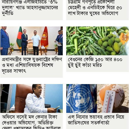
নারায়ণগঞ্জ এলজিইডিতে ‘৩%
চট্টগ্রাম গণপূর্তে প্রকৌশলী
দুলাল’ খ্যাত আহসানুজ্জামানের
মেহেদী ও এনডিইকে ঘিরে ৫০
দুর্নীতি
লাখ টাকার ঘুষের অভিযোগ
প্রধানমন্ত্রীর সঙ্গে যুক্তরাষ্ট্রের দক্ষিণ
বেগুনের কেজি ১৫০ আর ৪০০
ও মধ্য এশিয়াবিষয়ক বিশেষ
ছুঁই ছুঁই কাঁচা মরিচ
দূতের সাক্ষাৎ
অফিসে বসেই মদ কেনার টাকা
এল নিনোর ভয়াবহ প্রভাব নিয়ে
দেওয়ার অভিযোগ, অতিরিক্ত
জাতিসংঘের সতর্কবার্তা
জেলা প্রশাসকের ভিডিও ভাইরাল