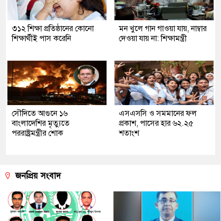
৩১২ শিক্ষা প্রতিষ্ঠানের কোনো
মন খুলে গান গাওয়া যায়, নাম্বার
শিক্ষার্থীই পাস করেনি
দেওয়া যায় না: শিক্ষামন্ত্রী
সৌদিতে আগুনে ১৬
এসএসসি ও সমমানের ফল
বাংলাদেশির মৃত্যুতে
প্রকাশ, পাসের হার ৬২.২৫
পররাষ্ট্রমন্ত্রীর শোক
শতাংশ
জনপ্রিয় সংবাদ