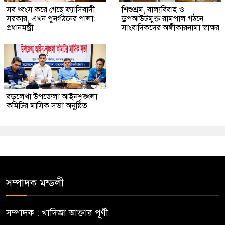
সব ধ্বংস করে গেছে ফ্যাসিবাদী
শিশুশ্রম, বাল্যবিবাহ ও
সরকার, এখন পুনর্গঠনের পালা:
ড্রপআউটমুক্ত রামপাল গঠনে
প্রধানমন্ত্রী
সাংবাদিকদের অঙ্গীকারনামা স্বাক্ষর
বড়লেখা উপজেলা আইনশৃঙ্খলা
কমিটির মাসিক সভা অনুষ্ঠিত
সম্পাদক মন্ডলী
সম্পাদক : খাদিজা আক্তার পূর্ণী