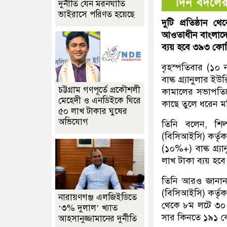
দুর্নীতি যেন মরনঘাতি
ভাইরাসে পরিণত হয়েছে
দুটি প্রতিষ্ঠান
আওতাধীন বাংলাদেশ 
ব্যয় হবে ৩৯৩ কোট
বৃহস্পতিবার (১০ ন
বাল্ক গ্র্যানুলার ই
চট্টগ্রাম গণপূর্তে প্রকৌশলী
কামালের সভাপতিত্ব
মেহেদী ও এনডিইকে ঘিরে
কাছে তুলে ধরেন মন
৫০ লাখ টাকার ঘুষের
অভিযোগ
তিনি বলেন, শিল্প
(বিসিআইসি) কর্তৃক
(১০%+) বাল্ক গ্র
লাখ টাকা ব্যয় হবে
তিনি আরও জানান, শ
(বিসিআইসি) কর্তৃ
নারায়ণগঞ্জ এলজিইডিতে
থেকে ৮ম লটে ৩০ হ
‘৩% দুলাল’ খ্যাত
সার কিনতে ১৯১ কোট
আহসানুজ্জামানের দুর্নীতি