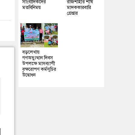
সাংবাদিকদের
রাজশাহীর শীর্ষ
মতবিনিময়
মাদককারবারি
গ্রেপ্তার
বড়লেখায়
গণঅভ্যুত্থান দিবস
উপলক্ষে মাসব্যাপী
বৃক্ষরোপণ কর্মসূচির
উদ্বোধন