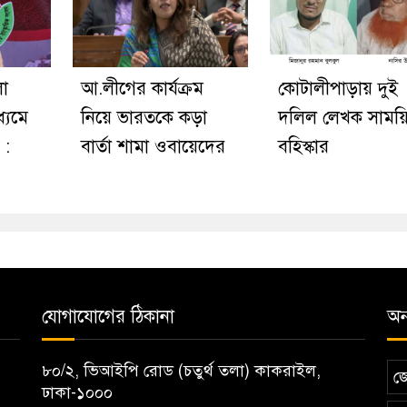
লো
আ.লীগের কার্যক্রম
কোটালীপাড়ায় দুই
ধ্যমে
নিয়ে ভারতকে কড়া
দলিল লেখক সাময়
 :
বার্তা শামা ওবায়েদের
বহিস্কার
যোগাযোগের ঠিকানা
অন্
৮০/২, ভিআইপি রোড (চতুর্থ তলা) কাকরাইল,
জ
ঢাকা-১০০০