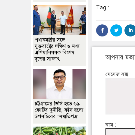
Tag :
প্রধানমন্ত্রীর সঙ্গে
যুক্তরাষ্ট্রের দক্ষিণ ও মধ্য
এশিয়াবিষয়ক বিশেষ
আপনার মতা
দূতের সাক্ষাৎ
মেসেজ বক্স
চট্টগ্রামের ডিসি হতে ৬৯
কোটির দুর্নীতি, ফাঁস হলো
উপসচিবের ‘সম্মতিপত্র’
নাম :