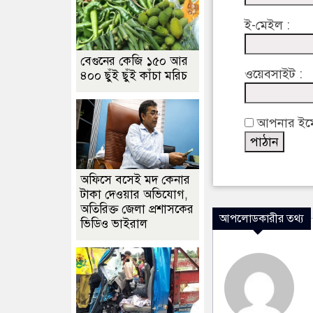
ই-মেইল :
বেগুনের কেজি ১৫০ আর
ওয়েবসাইট :
৪০০ ছুঁই ছুঁই কাঁচা মরিচ
আপনার ইমেইল
অফিসে বসেই মদ কেনার
টাকা দেওয়ার অভিযোগ,
অতিরিক্ত জেলা প্রশাসকের
আপলোডকারীর তথ্য
ভিডিও ভাইরাল