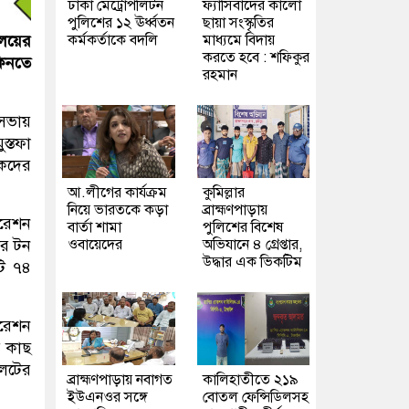
ঢাকা মেট্রোপলিটন
ফ্যাসিবাদের কালো
পুলিশের ১২ ঊর্ধ্বতন
ছায়া সংস্কৃতির
কর্মকর্তাকে বদলি
মাধ্যমে বিদায়
ালয়ের
করতে হবে : শফিকুর
কিনতে
রহমান
 সভায়
ুস্তফা
িকদের
আ.লীগের কার্যক্রম
কুমিল্লার
নিয়ে ভারতকে কড়া
ব্রাহ্মণপাড়ায়
ারেশন
বার্তা শামা
পুলিশের বিশেষ
ওবায়েদের
অভিযানে ৪ গ্রেপ্তার,
ার টন
উদ্ধার এক ভিকটিম
টি ৭৪
ারেশন
র কাছ
 লটের
ব্রাহ্মণপাড়ায় নবাগত
কালিহাতীতে ২১৯
ইউএনওর সঙ্গে
বোতল ফেন্সিডিলসহ