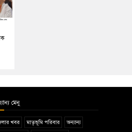
িক
যান্য মেনু
েলার খবর
মাতৃভূমি পরিবার
অন্যান্য