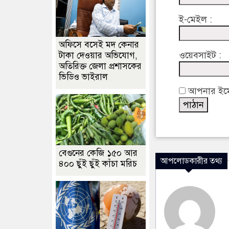
ই-মেইল :
অফিসে বসেই মদ কেনার
ওয়েবসাইট :
টাকা দেওয়ার অভিযোগ,
অতিরিক্ত জেলা প্রশাসকের
ভিডিও ভাইরাল
আপনার ইমেইল
বেগুনের কেজি ১৫০ আর
আপলোডকারীর তথ্য
৪০০ ছুঁই ছুঁই কাঁচা মরিচ