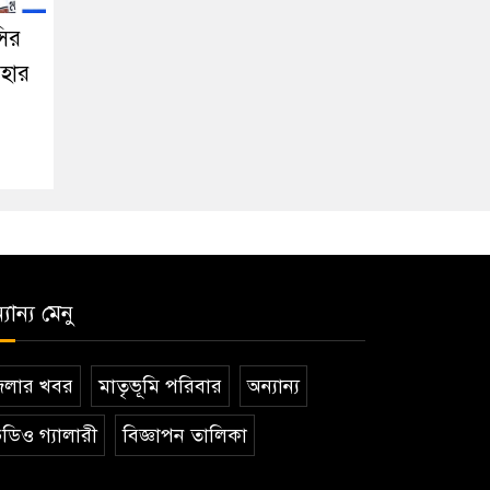
সির
পহার
যান্য মেনু
েলার খবর
মাতৃভূমি পরিবার
অন্যান্য
ডিও গ্যালারী
বিজ্ঞাপন তালিকা