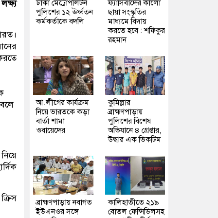
ঢাকা মেট্রোপলিটন
ফ্যাসিবাদের কালো
ক্ষ্য
পুলিশের ১২ ঊর্ধ্বতন
ছায়া সংস্কৃতির
কর্মকর্তাকে বদলি
মাধ্যমে বিদায়
করতে হবে : শফিকুর
ভারত।
রহমান
রানের
করতে
কে
আ.লীগের কার্যক্রম
কুমিল্লার
 বলে
নিয়ে ভারতকে কড়া
ব্রাহ্মণপাড়ায়
বার্তা শামা
পুলিশের বিশেষ
ওবায়েদের
অভিযানে ৪ গ্রেপ্তার,
উদ্ধার এক ভিকটিম
 নিয়ে
র্দিক
ক্রিস
ব্রাহ্মণপাড়ায় নবাগত
কালিহাতীতে ২১৯
ইউএনওর সঙ্গে
বোতল ফেন্সিডিলসহ