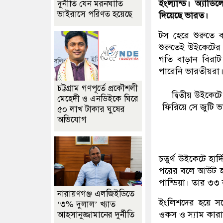
ইংল্যান্ড। অ্যাড
দুর্নীতি যেন মরনঘাতি
ভাইরাসে পরিণত হয়েছে
দিয়েছে ভারত।
টস হেরে শুরুতে 
শুরুতেই উইকেটের ধ
গতি বাড়ান বিরা
পারেনি ভারতীয়রা
চট্টগ্রাম গণপূর্তে প্রকৌশলী
দ্বিতীয় উইকে
মেহেদী ও এনডিইকে ঘিরে
ফিরিয়ে সে জুটি ভ
৫০ লাখ টাকার ঘুষের
অভিযোগ
চতুর্থ উইকেটে হা
পরের বলে আউট হন 
পান্ডিয়া। তার ৩৩
নারায়ণগঞ্জ এলজিইডিতে
ইংলিশদের হয়ে সর
‘৩% দুলাল’ খ্যাত
ওকস ও স্যাম কার
আহসানুজ্জামানের দুর্নীতি