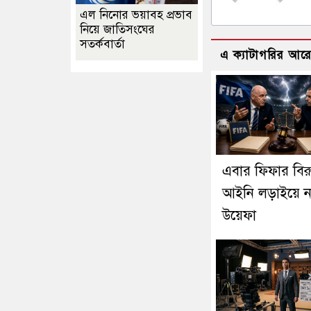
এল নিনোর ভয়াবহ প্রভাব
নিয়ে জাতিসংঘের
সতর্কবার্তা
এ ক্যাটাগরির আর
এবার ফিফার বিরুদ
আইনি লড়াইয়ে ন
উয়েফা