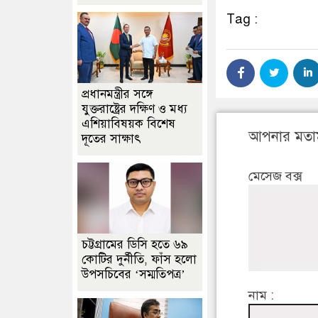
Tag :
প্রধানমন্ত্রীর সঙ্গে
যুক্তরাষ্ট্রের দক্ষিণ ও মধ্য
এশিয়াবিষয়ক বিশেষ
আপনার মতা
দূতের সাক্ষাৎ
মেসেজ বক্স
চট্টগ্রামের ডিসি হতে ৬৯
কোটির দুর্নীতি, ফাঁস হলো
উপসচিবের ‘সম্মতিপত্র’
নাম :