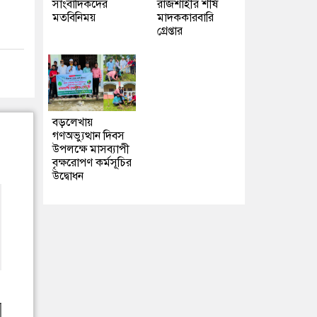
সাংবাদিকদের
রাজশাহীর শীর্ষ
মতবিনিময়
মাদককারবারি
গ্রেপ্তার
বড়লেখায়
গণঅভ্যুত্থান দিবস
উপলক্ষে মাসব্যাপী
বৃক্ষরোপণ কর্মসূচির
উদ্বোধন