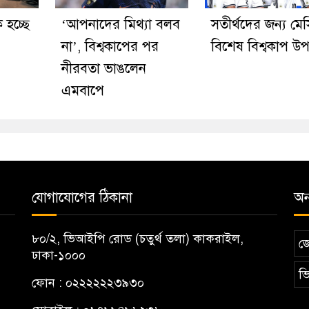
হচ্ছে
‘আপনাদের মিথ্যা বলব
সতীর্থদের জন্য মে
না’, বিশ্বকাপের পর
বিশেষ বিশ্বকাপ উ
নীরবতা ভাঙলেন
এমবাপে
যোগাযোগের ঠিকানা
অন্
৮০/২, ভিআইপি রোড (চতুর্থ তলা) কাকরাইল,
জ
ঢাকা-১০০০
ভি
ফোন : ০২২২২২২৩৯৩০