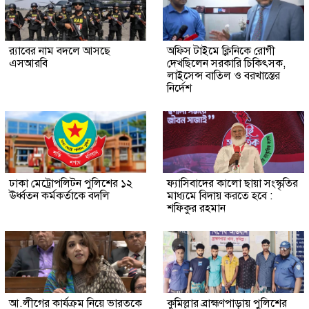
র‍্যাবের নাম বদলে আসছে
অফিস টাইমে ক্লিনিকে রোগী
এসআরবি
দেখছিলেন সরকারি চিকিৎসক,
লাইসেন্স বাতিল ও বরখাস্তের
নির্দেশ
ঢাকা মেট্রোপলিটন পুলিশের ১২
ফ্যাসিবাদের কালো ছায়া সংস্কৃতির
ঊর্ধ্বতন কর্মকর্তাকে বদলি
মাধ্যমে বিদায় করতে হবে :
শফিকুর রহমান
আ.লীগের কার্যক্রম নিয়ে ভারতকে
কুমিল্লার ব্রাহ্মণপাড়ায় পুলিশের