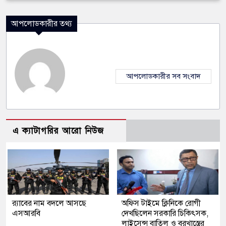
আপলোডকারীর তথ্য
আপলোডকারীর সব সংবাদ
এ ক্যাটাগরির আরো নিউজ
র‍্যাবের নাম বদলে আসছে
অফিস টাইমে ক্লিনিকে রোগী
এসআরবি
দেখছিলেন সরকারি চিকিৎসক,
লাইসেন্স বাতিল ও বরখাস্তের