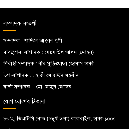
সম্পাদক মন্ডলী
সম্পাদক : খাদিজা আক্তার পূর্ণী
ব্যবস্থাপনা সম্পাদক : মেছমাউল আলম (মোহন)
নির্বাহী সম্পাদক : বীর মুক্তিযোদ্ধা জোনাস ঢাকী
উপ-সম্পাদক.... হাজী মোহাম্মদ মহসীন
বার্তা সম্পাদক... মো: মামুন হোসেন
যোগাযোগের ঠিকানা
৮০/২, ভিআইপি রোড (চতুর্থ তলা) কাকরাইল, ঢাকা-১০০০