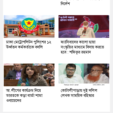
নির্দেশ
ঢাকা মেট্রোপলিটন পুলিশের ১২
ফ্যাসিবাদের কালো ছায়া
ঊর্ধ্বতন কর্মকর্তাকে বদলি
সংস্কৃতির মাধ্যমে বিদায় করতে
হবে : শফিকুর রহমান
আ.লীগের কার্যক্রম নিয়ে
কোটালীপাড়ায় দুই দলিল
ভারতকে কড়া বার্তা শামা
লেখক সাময়িক বহিস্কার
ওবায়েদের