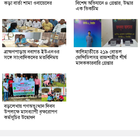
কড়া বার্তা শামা ওবায়েদের
বিশেষ অভিযানে ৪ গ্রেপ্তার, উদ্ধার
এক ভিকটিম
ব্রাহ্মণপাড়ায় নবাগত ইউএনওর
কালিহাতীতে ২১৯ বোতল
সঙ্গে সাংবাদিকদের মতবিনিময়
ফেন্সিডিলসহ রাজশাহীর শীর্ষ
মাদককারবারি গ্রেপ্তার
বড়লেখায় গণঅভ্যুত্থান দিবস
উপলক্ষে মাসব্যাপী বৃক্ষরোপণ
কর্মসূচির উদ্বোধন