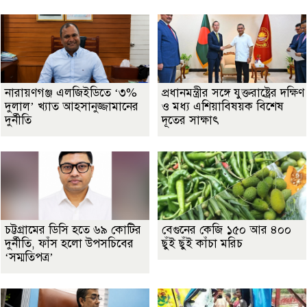
নারায়ণগঞ্জ এলজিইডিতে ‘৩%
প্রধানমন্ত্রীর সঙ্গে যুক্তরাষ্ট্রের দক্ষিণ
দুলাল’ খ্যাত আহসানুজ্জামানের
ও মধ্য এশিয়াবিষয়ক বিশেষ
দুর্নীতি
দূতের সাক্ষাৎ
চট্টগ্রামের ডিসি হতে ৬৯ কোটির
বেগুনের কেজি ১৫০ আর ৪০০
দুর্নীতি, ফাঁস হলো উপসচিবের
ছুঁই ছুঁই কাঁচা মরিচ
‘সম্মতিপত্র’