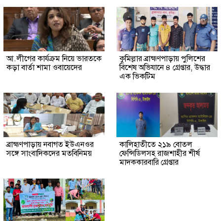
আ.লীগের কার্যক্রম নিয়ে ভারতকে
কুমিল্লার ব্রাহ্মণপাড়ায় পুলিশের
কড়া বার্তা শামা ওবায়েদের
বিশেষ অভিযানে ৪ গ্রেপ্তার, উদ্ধার
এক ভিকটিম
ব্রাহ্মণপাড়ায় নবাগত ইউএনওর
কালিহাতীতে ২১৯ বোতল
সঙ্গে সাংবাদিকদের মতবিনিময়
ফেন্সিডিলসহ রাজশাহীর শীর্ষ
মাদককারবারি গ্রেপ্তার