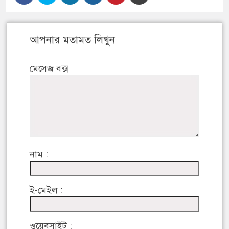
আপনার মতামত লিখুন
মেসেজ বক্স
নাম :
ই-মেইল :
ওয়েবসাইট :