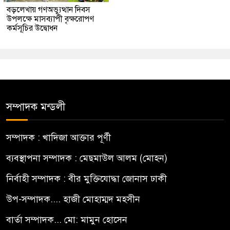
বড়লেখায় গণঅভ্যুত্থান দিবস
উপলক্ষে মাসব্যাপী বৃক্ষরোপণ
কর্মসূচির উদ্বোধন
সম্পাদক মন্ডলী
সম্পাদক : খাদিজা আক্তার পূর্ণী
ব্যবস্থাপনা সম্পাদক : মেছমাউল আলম (মোহন)
নির্বাহী সম্পাদক : বীর মুক্তিযোদ্ধা জোনাস ঢাকী
উপ-সম্পাদক.... হাজী মোহাম্মদ মহসীন
বার্তা সম্পাদক... মো: মামুন হোসেন