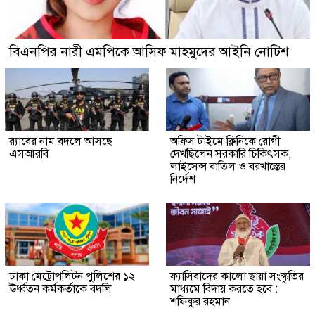
বিএনপির নারী এমপিকে আসিফ মাহমুদের আইনি নোটিশ
র‍্যাবের নাম বদলে আসছে
অফিস টাইমে ক্লিনিকে রোগী
এসআরবি
দেখছিলেন সরকারি চিকিৎসক,
লাইসেন্স বাতিল ও বরখাস্তের
নির্দেশ
ঢাকা মেট্রোপলিটন পুলিশের ১২
ফ্যাসিবাদের কালো ছায়া সংস্কৃতির
ঊর্ধ্বতন কর্মকর্তাকে বদলি
মাধ্যমে বিদায় করতে হবে :
শফিকুর রহমান