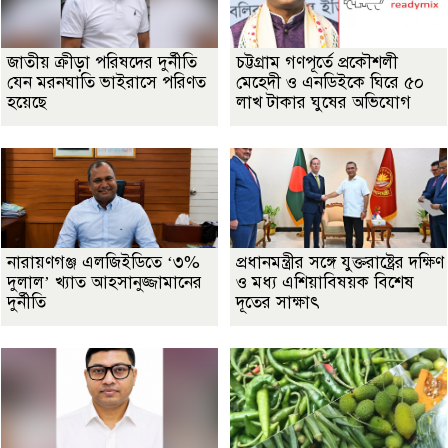
জাতীয় ক্রীড়া পরিষদের দুর্নীতি
চট্টগ্রাম গণপূর্তে প্রকৌশলী
যেন মরনঘাতি ভাইরাসে পরিণত
মেহেদী ও এনডিইকে ঘিরে ৫০
হয়েছে
লাখ টাকার ঘুষের অভিযোগ
নারায়ণগঞ্জ এলজিইডিতে ‘৩%
প্রধানমন্ত্রীর সঙ্গে যুক্তরাষ্ট্রের দক্ষিণ
দুলাল’ খ্যাত আহসানুজ্জামানের
ও মধ্য এশিয়াবিষয়ক বিশেষ
দুর্নীতি
দূতের সাক্ষাৎ