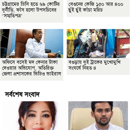
চট্টগ্রামের ডিসি হতে ৬৯ কোটির
বেগুনের কেজি ১৫০ আর ৪০০
দুর্নীতি, ফাঁস হলো উপসচিবের
ছুঁই ছুঁই কাঁচা মরিচ
‘সম্মতিপত্র’
অফিসে বসেই মদ কেনার টাকা
বগুড়ায় দুই ট্রাকের মুখোমুখি
দেওয়ার অভিযোগ, অতিরিক্ত
সংঘর্ষে নিহত ৪
জেলা প্রশাসকের ভিডিও ভাইরাল
সর্বশেষ সংবাদ