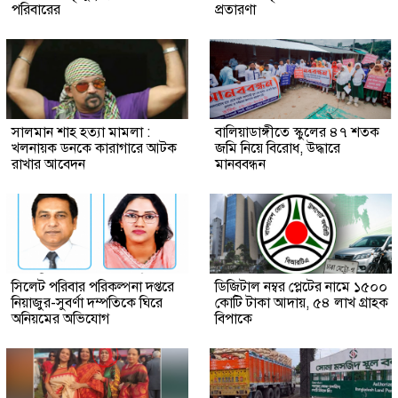
পরিবারের
প্রতারণা
সালমান শাহ হত্যা মামলা :
বালিয়াডাঙ্গীতে স্কুলের ৪৭ শতক
খলনায়ক ডনকে কারাগারে আটক
জমি নিয়ে বিরোধ, উদ্ধারে
রাখার আবেদন
মানববন্ধন
সিলেট পরিবার পরিকল্পনা দপ্তরে
ডিজিটাল নম্বর প্লেটের নামে ১৫০০
নিয়াজুর-সুবর্ণা দম্পতিকে ঘিরে
কোটি টাকা আদায়, ৫৪ লাখ গ্রাহক
অনিয়মের অভিযোগ
বিপাকে