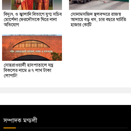
বিদ্যুৎ ও জ্বালানি বিভাগে যুগ্ম সচিব
সোনামসজিদ স্থলবন্দরে রাজস্ব
মোর্শেদা ফেরদৌসকে ঘিরে নানা
আদায়ে বড় ধস, চার বছরে ঘাটতি
অভিযোগ
হাজার কোটি
সোহরাওয়ার্দী হাসপাতালে যন্ত্র
বিকলের নামে ৪৭ লাখ টাকা
লোপাট!
সম্পাদক মন্ডলী