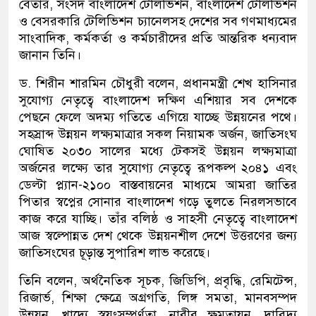
বেতার, সংসদ বাংলাদেশ টেলিভিশন, বাংলাদেশ টেলিভিশন
ও বেসরকারি টেলিভিশন চ্যানেলসহ দেশের সব গণমাধ্যমের
সাংবাদিক, কর্মকর্তা ও কর্মচারীদের প্রতি আন্তরিক ধন্যবাদ
জানান তিনি।
ড. শিরীন শারমিন চৌধুরী বলেন, প্রধানমন্ত্রী শেখ হাসিনার
সুযোগ্য নেতৃত্বে বাংলাদেশ দক্ষিণ এশিয়ার সব দেশকে
পেছনে ফেলে অদম্য গতিতে এগিয়ে যাচ্ছে উন্নয়নের পথে।
সহস্রাব্দ উন্নয়ন লক্ষ্যমাত্রার সকল নিয়ামক অর্জন, জাতিসংঘ
ঘোষিত ২০৩০ সালের মধ্যে টেকসই উন্নয়ন লক্ষ্যমাত্রা
অর্জনের লক্ষ্যে তার সুযোগ্য নেতৃত্বে রূপকল্প ২০৪১ এবং
ডেল্টা প্ল্যান-২১০০ বাস্তবায়নের মাধ্যমে আমরা জাতির
পিতার স্বপ্নের সোনার বাংলাদেশ গড়ে তুলতে নিরলসভাবে
কাজ করে যাচ্ছি। তাঁর বলিষ্ঠ ও সাহসী নেতৃত্বে বাংলাদেশ
আজ স্বল্পোন্নত দেশ থেকে উন্নয়নশীল দেশে উত্তরণের জন্য
জাতিসংঘের চূড়ান্ত সুপারিশ লাভ করেছে।
তিনি বলেন, অর্থনৈতিক সূচক, জিডিপি, প্রবৃদ্ধি, রেমিটেন্স,
রিজার্ভ, শিক্ষা ক্ষেত্রে অগ্রগতি, লিঙ্গ সমতা, মানবসম্পদ
উন্নয়ন, খাদ্যে স্বয়ংসম্পূর্ণতা, নারীর ক্ষমতায়ন, দারিদ্র্য