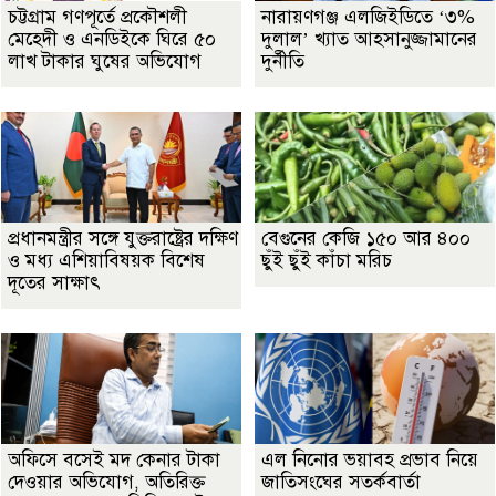
চট্টগ্রাম গণপূর্তে প্রকৌশলী
নারায়ণগঞ্জ এলজিইডিতে ‘৩%
মেহেদী ও এনডিইকে ঘিরে ৫০
দুলাল’ খ্যাত আহসানুজ্জামানের
লাখ টাকার ঘুষের অভিযোগ
দুর্নীতি
প্রধানমন্ত্রীর সঙ্গে যুক্তরাষ্ট্রের দক্ষিণ
বেগুনের কেজি ১৫০ আর ৪০০
ও মধ্য এশিয়াবিষয়ক বিশেষ
ছুঁই ছুঁই কাঁচা মরিচ
দূতের সাক্ষাৎ
অফিসে বসেই মদ কেনার টাকা
এল নিনোর ভয়াবহ প্রভাব নিয়ে
দেওয়ার অভিযোগ, অতিরিক্ত
জাতিসংঘের সতর্কবার্তা