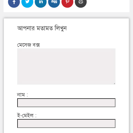
আপনার মতামত লিখুন
মেসেজ বক্স
নাম :
ই-মেইল :