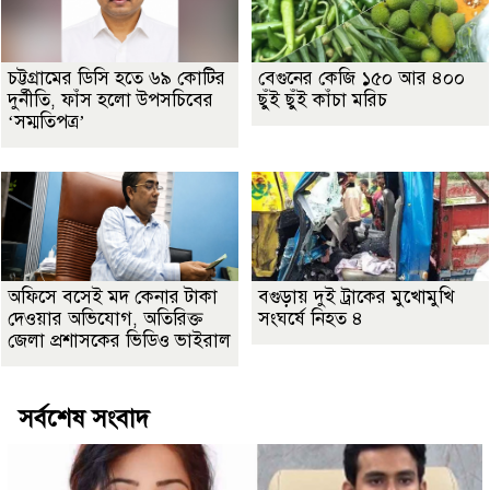
চট্টগ্রামের ডিসি হতে ৬৯ কোটির
বেগুনের কেজি ১৫০ আর ৪০০
দুর্নীতি, ফাঁস হলো উপসচিবের
ছুঁই ছুঁই কাঁচা মরিচ
‘সম্মতিপত্র’
অফিসে বসেই মদ কেনার টাকা
বগুড়ায় দুই ট্রাকের মুখোমুখি
দেওয়ার অভিযোগ, অতিরিক্ত
সংঘর্ষে নিহত ৪
জেলা প্রশাসকের ভিডিও ভাইরাল
সর্বশেষ সংবাদ