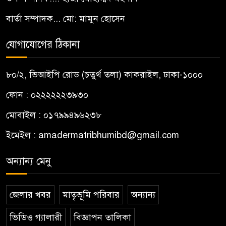
বার্তা সম্পাদক... মো: মামুন হোসেন
যোগাযোগের ঠিকানা
৮০/২, ভিআইপি রোড (চতুর্থ তলা) কাকরাইল, ঢাকা-১০০০
ফোন : ০২২২২২২৩৯৩০
মোবাইল : ০১৭৯৯৪৯৬২৩৮
ইমেইল :
amadermatribhumibd@gmail.com
অন্যান্য মেনু
জেলার খবর
মাতৃভূমি পরিবার
অন্যান্য
ভিডিও গ্যালারী
বিজ্ঞাপন তালিকা