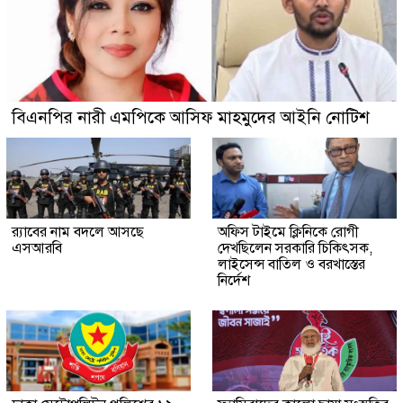
বিএনপির নারী এমপিকে আসিফ মাহমুদের আইনি নোটিশ
র‍্যাবের নাম বদলে আসছে
অফিস টাইমে ক্লিনিকে রোগী
এসআরবি
দেখছিলেন সরকারি চিকিৎসক,
লাইসেন্স বাতিল ও বরখাস্তের
নির্দেশ