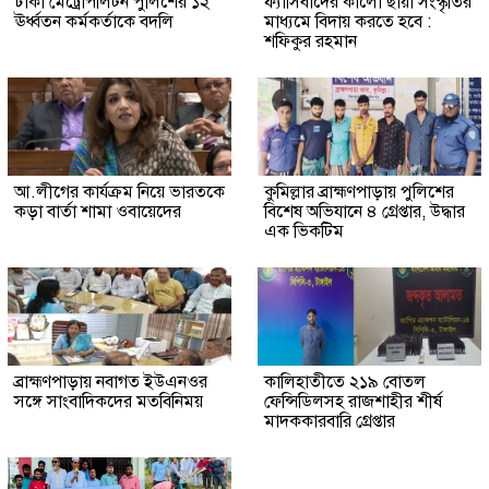
ঢাকা মেট্রোপলিটন পুলিশের ১২
ফ্যাসিবাদের কালো ছায়া সংস্কৃতির
ঊর্ধ্বতন কর্মকর্তাকে বদলি
মাধ্যমে বিদায় করতে হবে :
শফিকুর রহমান
আ.লীগের কার্যক্রম নিয়ে ভারতকে
কুমিল্লার ব্রাহ্মণপাড়ায় পুলিশের
কড়া বার্তা শামা ওবায়েদের
বিশেষ অভিযানে ৪ গ্রেপ্তার, উদ্ধার
এক ভিকটিম
ব্রাহ্মণপাড়ায় নবাগত ইউএনওর
কালিহাতীতে ২১৯ বোতল
সঙ্গে সাংবাদিকদের মতবিনিময়
ফেন্সিডিলসহ রাজশাহীর শীর্ষ
মাদককারবারি গ্রেপ্তার