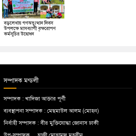
বড়লেখায় গণঅভ্যুত্থান দিবস
উপলক্ষে মাসব্যাপী বৃক্ষরোপণ
কর্মসূচির উদ্বোধন
সম্পাদক মন্ডলী
সম্পাদক : খাদিজা আক্তার পূর্ণী
ব্যবস্থাপনা সম্পাদক : মেছমাউল আলম (মোহন)
নির্বাহী সম্পাদক : বীর মুক্তিযোদ্ধা জোনাস ঢাকী
উপ-সম্পাদক.... হাজী মোহাম্মদ মহসীন