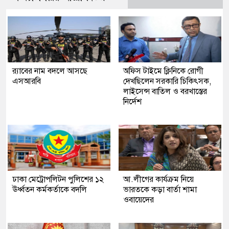
র‍্যাবের নাম বদলে আসছে
অফিস টাইমে ক্লিনিকে রোগী
এসআরবি
দেখছিলেন সরকারি চিকিৎসক,
লাইসেন্স বাতিল ও বরখাস্তের
নির্দেশ
ঢাকা মেট্রোপলিটন পুলিশের ১২
আ.লীগের কার্যক্রম নিয়ে
ঊর্ধ্বতন কর্মকর্তাকে বদলি
ভারতকে কড়া বার্তা শামা
ওবায়েদের