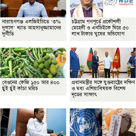
নারায়ণগঞ্জ এলজিইডিতে ‘৩%
চট্টগ্রাম গণপূর্তে প্রকৌশলী
দুলাল’ খ্যাত আহসানুজ্জামানের
মেহেদী ও এনডিইকে ঘিরে ৫০
দুর্নীতি
লাখ টাকার ঘুষের অভিযোগ
বেগুনের কেজি ১৫০ আর ৪০০
প্রধানমন্ত্রীর সঙ্গে যুক্তরাষ্ট্রের দক্ষিণ
ছুঁই ছুঁই কাঁচা মরিচ
ও মধ্য এশিয়াবিষয়ক বিশেষ
দূতের সাক্ষাৎ