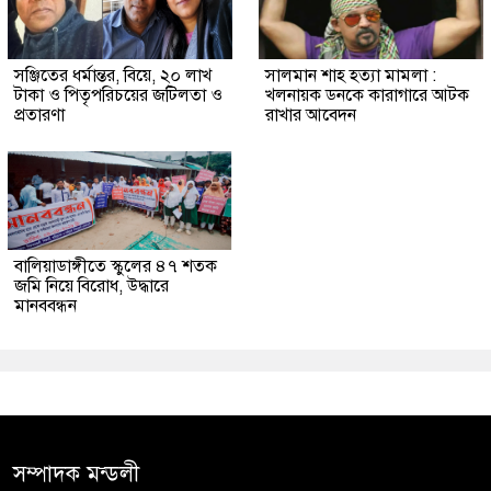
সঞ্জিতের ধর্মান্তর, বিয়ে, ২০ লাখ
সালমান শাহ হত্যা মামলা :
টাকা ও পিতৃপরিচয়ের জটিলতা ও
খলনায়ক ডনকে কারাগারে আটক
প্রতারণা
রাখার আবেদন
বালিয়াডাঙ্গীতে স্কুলের ৪৭ শতক
জমি নিয়ে বিরোধ, উদ্ধারে
মানববন্ধন
সম্পাদক মন্ডলী