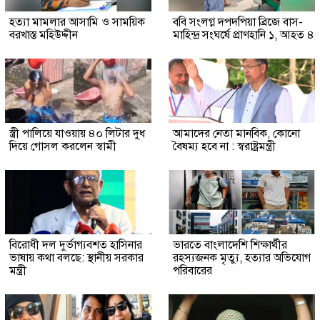
হত্যা মামলার আসামি ও সাময়িক
ববি সংলগ্ন দপদপিয়া ব্রিজে বাস-
বরখাস্ত মহিউদ্দীন
মাহিন্দ্র সংঘর্ষে প্রাণহানি ১, আহত ৪
স্ত্রী পালিয়ে যাওয়ায় ৪০ লিটার দুধ
আমাদের নেতা মানবিক, কোনো
দিয়ে গোসল করলেন স্বামী
বৈষম্য হবে না : স্বরাষ্ট্রমন্ত্রী
বিরোধী দল দুর্ভাগ্যবশত হাসিনার
ভারতে বাংলাদেশি শিক্ষার্থীর
ভাষায় কথা বলছে: স্থানীয় সরকার
রহস্যজনক মৃত্যু, হত্যার অভিযোগ
মন্ত্রী
পরিবারের