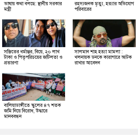
ভাষায় কথা বলছে: স্থানীয় সরকার
রহস্যজনক মৃত্যু, হত্যার অভিযোগ
মন্ত্রী
পরিবারের
সঞ্জিতের ধর্মান্তর, বিয়ে, ২০ লাখ
সালমান শাহ হত্যা মামলা :
টাকা ও পিতৃপরিচয়ের জটিলতা ও
খলনায়ক ডনকে কারাগারে আটক
প্রতারণা
রাখার আবেদন
বালিয়াডাঙ্গীতে স্কুলের ৪৭ শতক
জমি নিয়ে বিরোধ, উদ্ধারে
মানববন্ধন