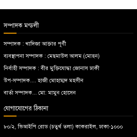
সম্পাদক মন্ডলী
সম্পাদক : খাদিজা আক্তার পূর্ণী
ব্যবস্থাপনা সম্পাদক : মেছমাউল আলম (মোহন)
নির্বাহী সম্পাদক : বীর মুক্তিযোদ্ধা জোনাস ঢাকী
উপ-সম্পাদক.... হাজী মোহাম্মদ মহসীন
বার্তা সম্পাদক... মো: মামুন হোসেন
যোগাযোগের ঠিকানা
৮০/২, ভিআইপি রোড (চতুর্থ তলা) কাকরাইল, ঢাকা-১০০০