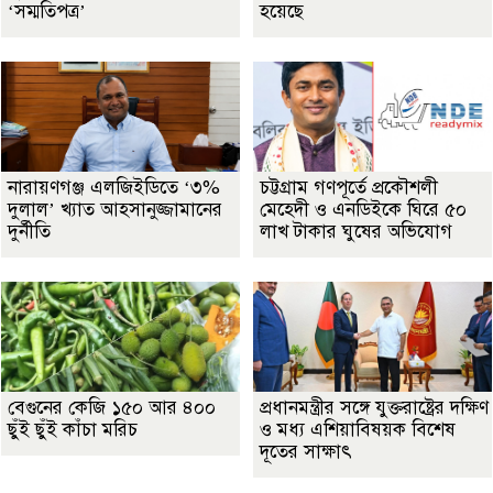
‘সম্মতিপত্র’
হয়েছে
নারায়ণগঞ্জ এলজিইডিতে ‘৩%
চট্টগ্রাম গণপূর্তে প্রকৌশলী
দুলাল’ খ্যাত আহসানুজ্জামানের
মেহেদী ও এনডিইকে ঘিরে ৫০
দুর্নীতি
লাখ টাকার ঘুষের অভিযোগ
বেগুনের কেজি ১৫০ আর ৪০০
প্রধানমন্ত্রীর সঙ্গে যুক্তরাষ্ট্রের দক্ষিণ
ছুঁই ছুঁই কাঁচা মরিচ
ও মধ্য এশিয়াবিষয়ক বিশেষ
দূতের সাক্ষাৎ