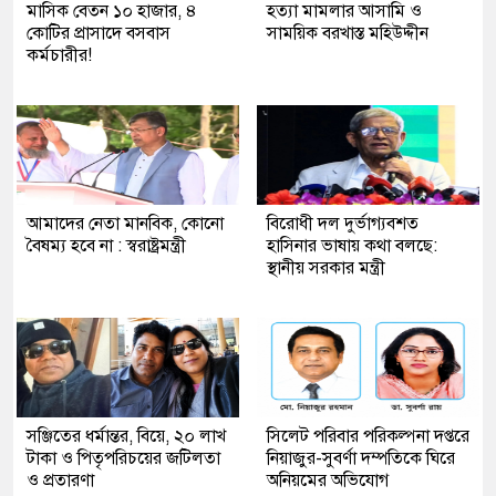
মাসিক বেতন ১০ হাজার, ৪
হত্যা মামলার আসামি ও
কোটির প্রাসাদে বসবাস
সাময়িক বরখাস্ত মহিউদ্দীন
কর্মচারীর!
আমাদের নেতা মানবিক, কোনো
বিরোধী দল দুর্ভাগ্যবশত
বৈষম্য হবে না : স্বরাষ্ট্রমন্ত্রী
হাসিনার ভাষায় কথা বলছে:
স্থানীয় সরকার মন্ত্রী
সঞ্জিতের ধর্মান্তর, বিয়ে, ২০ লাখ
সিলেট পরিবার পরিকল্পনা দপ্তরে
টাকা ও পিতৃপরিচয়ের জটিলতা
নিয়াজুর-সুবর্ণা দম্পতিকে ঘিরে
ও প্রতারণা
অনিয়মের অভিযোগ