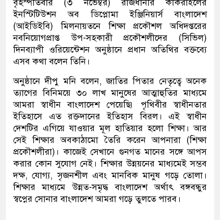
বৃহস্পতিবার (৩ নভেম্বর) রাজধানীর কাকরাইলের
ইনস্টিটিউশন অব ডিপ্লোমা ইঞ্জিনিয়ার্স বাংলাদেশ
(আইডিইবি) মিলনায়তনে শিক্ষা প্রকৌশল অধিদপ্তরের
নবনিয়োগপ্রাপ্ত উপ-সহকারী প্রকৌশলীদের (সিভিল)
দিনব্যাপী ওরিয়েন্টেশন অনুষ্ঠানে প্রধান অতিথির বক্তব্যে
এসব কথা বলেন তিনি।
অনুষ্ঠানে দীপু মনি বলেন, জাতির পিতার নেতৃত্বে অনেক
ত্যাগের বিনিময়ে ৩০ লাখ মানুষের আত্মাহুতির মাধ্যমে
আমরা স্বাধীন বাংলাদেশ পেয়েছি৷ পৃথিবীর স্বাধীনতার
ইতিহাসে এত রক্তদানের ইতিহাস বিরল। এই স্বাধীন
দেশটির এগিয়ে যাওয়ার মূল হাতিয়ার হলো শিক্ষা। আর
সেই শিক্ষার অবকাঠামো তৈরি করেন আপনারা (শিক্ষা
প্রকৌশলীরা)। কাজেই সেখানে গুনগত মানের সঙ্গে আপস
করার কোন সুযোগ নেই। শিক্ষার উন্নয়নের মাধ্যমেই সম্ভব
দক্ষ, যোগ্য, সৃজনশীল এবং মানবিক মানুষ গড়ে তোলা।
শিক্ষার মাধ্যমে উন্নত-সমৃদ্ধ বাংলাদেশ অর্থাৎ বঙ্গবন্ধুর
স্বপ্নের সোনার বাংলাদেশ আমরা গড়ে তুলতে পারব।