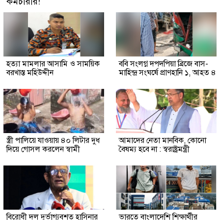
কর্মচারীর!
হত্যা মামলার আসামি ও সাময়িক
ববি সংলগ্ন দপদপিয়া ব্রিজে বাস-
বরখাস্ত মহিউদ্দীন
মাহিন্দ্র সংঘর্ষে প্রাণহানি ১, আহত ৪
স্ত্রী পালিয়ে যাওয়ায় ৪০ লিটার দুধ
আমাদের নেতা মানবিক, কোনো
দিয়ে গোসল করলেন স্বামী
বৈষম্য হবে না : স্বরাষ্ট্রমন্ত্রী
বিরোধী দল দুর্ভাগ্যবশত হাসিনার
ভারতে বাংলাদেশি শিক্ষার্থীর