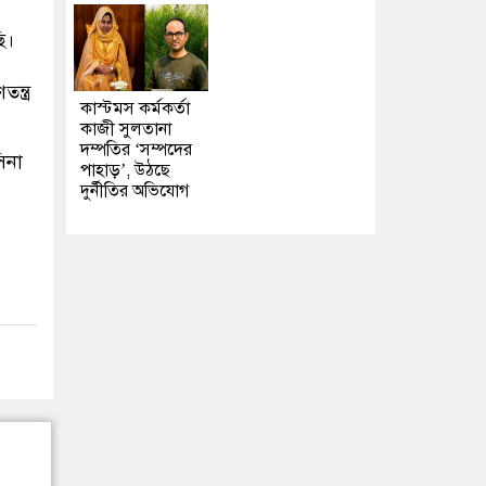
ি।
্ত্র
কাস্টমস কর্মকর্তা
কাজী সুলতানা
দম্পতির ‘সম্পদের
িনা
পাহাড়’, উঠছে
দুর্নীতির অভিযোগ