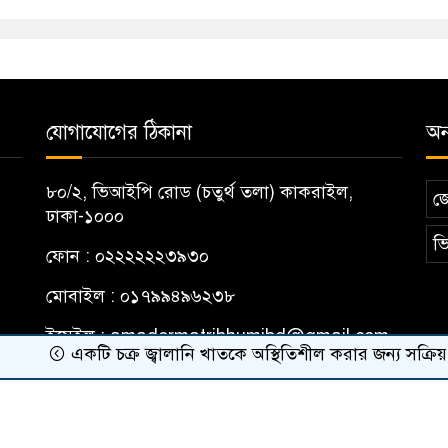
যোগাযোগের ঠিকানা
অন্
৮০/২, ভিআইপি রোড (চতুর্থ তলা) কাকরাইল,
জ
ঢাকা-১০০০
ভি
ফোন : ০২২২২২২৩৯৩০
মোবাইল : ০১৭৯৯৪৯৬২৩৮
ইমেইল :
amadermatribhumibd@gmail.com
একটি চক্র জ্বালানি খাতকে অস্থিতিশীল করার জন্য সক্রিয়: প্রধানমন্ত
ribhumi