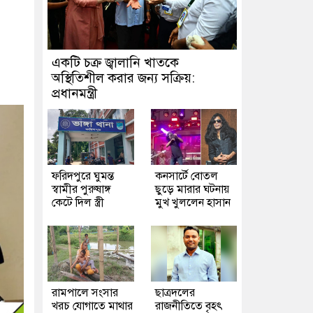
একটি চক্র জ্বালানি খাতকে
অস্থিতিশীল করার জন্য সক্রিয়:
প্রধানমন্ত্রী
ফরিদপুরে ঘুমন্ত
কনসার্টে বোতল
স্বামীর পুরুষাঙ্গ
ছুড়ে মারার ঘটনায়
কেটে দিল স্ত্রী
মুখ খুললেন হাসান
রামপালে সংসার
ছাত্রদলের
খরচ যোগাতে মাথার
রাজনীতিতে বৃহৎ