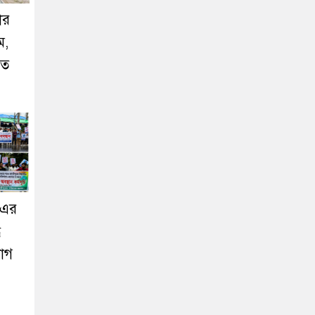
ার
ম,
এত
িএর
ে
যোগ