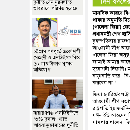
দুর্নীতি যেন মরনঘাতি
ভাইরাসে পরিণত হয়েছে
মানবিক কারণে বিএ
থাকার অনুমতি দি
(খালেদা জিয়া) জে
প্রধানমন্ত্রী শেখ হা
বৃহস্পতিবার রাজধান
আওয়ামী লীগ আয়ো
চট্টগ্রাম গণপূর্তে প্রকৌশলী
খালেদা জিয়া অসুস্
মেহেদী ও এনডিইকে ঘিরে
জামাই আমার কাছে
৫০ লাখ টাকার ঘুষের
সুযোগটা দিয়েছি। 
অভিযোগ
বাড়াবাড়ি করে। বি
করবেন না।’
জিয়া চ্যারিটেবল ট
আওয়ামী লীগ সভাপ
রাষ্ট্রপতি ইয়াজউদ্
নারায়ণগঞ্জ এলজিইডিতে
মঈন ইউ আহমেদ বি
‘৩% দুলাল’ খ্যাত
মামলায় খালেদা জ
আহসানুজ্জামানের দুর্নীতি