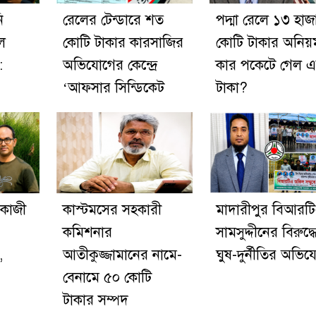
ি
রেলের টেন্ডারে শত
পদ্মা রেলে ১৩ হাজ
ল
কোটি টাকার কারসাজির
কোটি টাকার অনিয়
:
অভিযোগের কেন্দ্রে
কার পকেটে গেল 
‘আফসার সিন্ডিকেট
টাকা?
 কাজী
কাস্টমসের সহকারী
মাদারীপুর বিআরট
কমিশনার
সামসুদ্দীনের বিরুদ্ধ
,
আতীকুজ্জামানের নামে-
ঘুষ-দুর্নীতির অভি
বেনামে ৫০ কোটি
টাকার সম্পদ