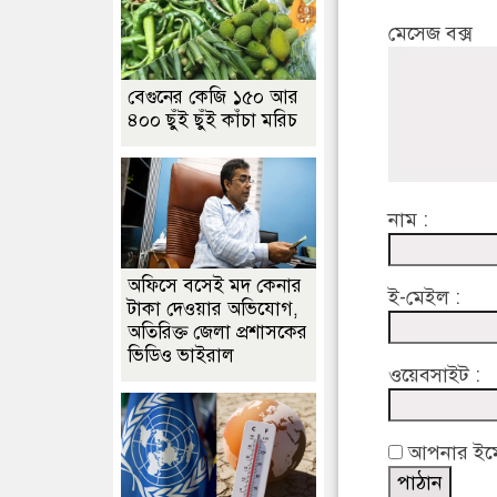
মেসেজ বক্স
বেগুনের কেজি ১৫০ আর
৪০০ ছুঁই ছুঁই কাঁচা মরিচ
নাম :
অফিসে বসেই মদ কেনার
ই-মেইল :
টাকা দেওয়ার অভিযোগ,
অতিরিক্ত জেলা প্রশাসকের
ভিডিও ভাইরাল
ওয়েবসাইট :
আপনার ইমেইল