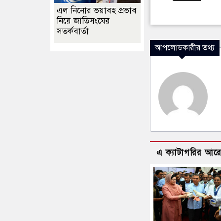
এল নিনোর ভয়াবহ প্রভাব
নিয়ে জাতিসংঘের
সতর্কবার্তা
আপলোডকারীর তথ্য
এ ক্যাটাগরির আর