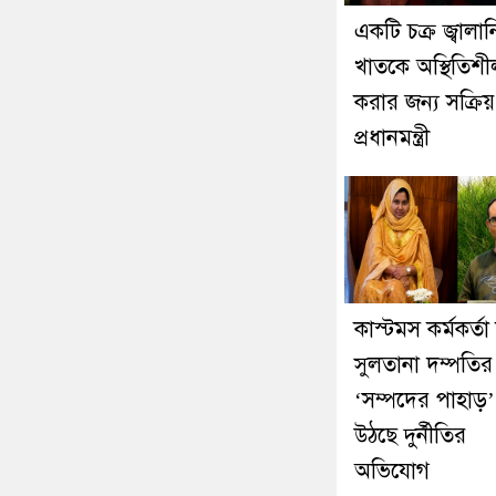
একটি চক্র জ্বালান
খাতকে অস্থিতিশী
করার জন্য সক্রিয়
প্রধানমন্ত্রী
কাস্টমস কর্মকর্তা
সুলতানা দম্পতির
‘সম্পদের পাহাড়’
উঠছে দুর্নীতির
অভিযোগ