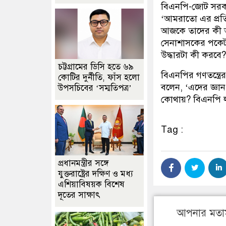
বিএনপি-জোট সরকারে
‘আমরাতো এর প্রত
আজকে তাদের কী অব
সেনাশাসকের পকেট থ
উদ্ধারটা কী করবে? 
চট্টগ্রামের ডিসি হতে ৬৯
বিএনপির গণতন্ত্রে
কোটির দুর্নীতি, ফাঁস হলো
বলেন, ‘এদের জ্ঞান
উপসচিবের ‘সম্মতিপত্র’
কোথায়? বিএনপি ল
Tag :
প্রধানমন্ত্রীর সঙ্গে
যুক্তরাষ্ট্রের দক্ষিণ ও মধ্য
এশিয়াবিষয়ক বিশেষ
দূতের সাক্ষাৎ
আপনার মতা