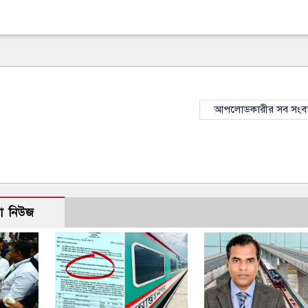
আপলোডকারীর সব সংব
ো নিউজ