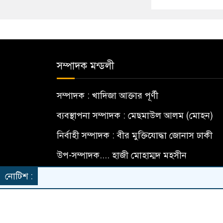
সম্পাদক মন্ডলী
সম্পাদক : খাদিজা আক্তার পূর্ণী
ব্যবস্থাপনা সম্পাদক : মেছমাউল আলম (মোহন)
নির্বাহী সম্পাদক : বীর মুক্তিযোদ্ধা জোনাস ঢাকী
উপ-সম্পাদক.... হাজী মোহাম্মদ মহসীন
বার্তা সম্পাদক... মো: মামুন হোসেন
নোটিশ :
© All rights reserved © DailyAmaderMat