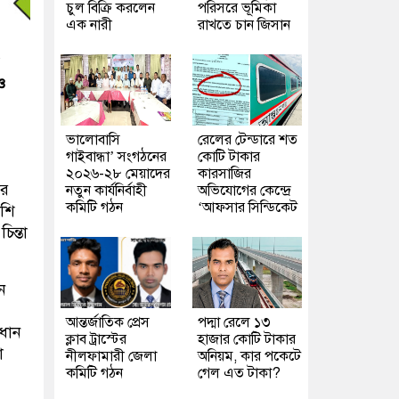
চুল বিক্রি করলেন
পরিসরে ভূমিকা
এক নারী
রাখতে চান জিসান
ও
ভালোবাসি
রেলের টেন্ডারে শত
গাইবান্ধা’ সংগঠনের
কোটি টাকার
২০২৬-২৮ মেয়াদের
কারসাজির
ার
নতুন কার্যনির্বাহী
অভিযোগের কেন্দ্রে
কমিটি গঠন
‘আফসার সিন্ডিকেট
েশি
ন্তা
ন
।
আন্তর্জাতিক প্রেস
পদ্মা রেলে ১৩
রধান
ক্লাব ট্রাস্টের
হাজার কোটি টাকার
া
নীলফামারী জেলা
অনিয়ম, কার পকেটে
কমিটি গঠন
গেল এত টাকা?