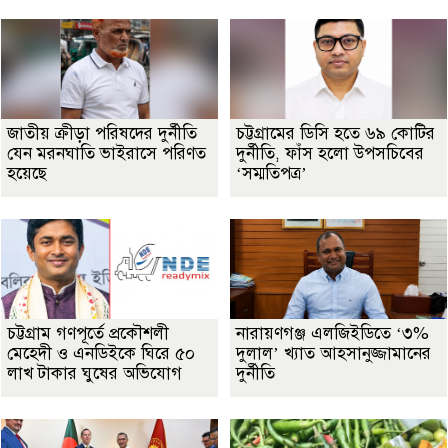
জাতীয় ক্রীড়া পরিষদের দুর্নীতি
চট্টগ্রামের ডিসি হতে ৬৯ কোটির
যেন মরনঘাতি ভাইরাসে পরিণত
দুর্নীতি, ফাঁস হলো উপসচিবের
হয়েছে
‘সম্মতিপত্র’
চট্টগ্রাম গণপূর্তে প্রকৌশলী
নারায়ণগঞ্জ এলজিইডিতে ‘৩%
মেহেদী ও এনডিইকে ঘিরে ৫০
দুলাল’ খ্যাত আহসানুজ্জামানের
লাখ টাকার ঘুষের অভিযোগ
দুর্নীতি