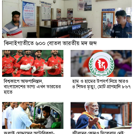
ঝিনাইগাতীতে ৬০০ বোতল ভারতীয় মদ জব্দ
বিশ্বকাপে আফগানিস্তান,
হাম ও হামের উপসর্গ নিয়ে আরও
বাংলাদেশের ভাগ্য এখন ভারতের
৪ শিশুর মৃত্যু, মোট প্রাণহানি ৮৬৭
হাতে
জুলাই যোদ্ধাদের অটোরিকশা-
জীবনের কোনও সিলেবাস নেই: