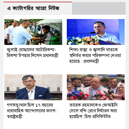
এ ক্যাটাগরির আরো নিউজ
জুলাই যোদ্ধাদের অটোরিকশা-
শিক্ষা-স্বাস্থ্য ও জ্বালানি খাতকে
রিকশা উপহার দিলেন প্রধানমন্ত্রী
স্বনির্ভর করার পরিকল্পনা নেওয়া
হয়েছে : প্রধানমন্ত্রী
গণঅভ্যুত্থান ছিল ১৭ বছরের
তারেক রহমানকেও জেআইসি
ধারাবাহিক আন্দোলনের ফসল :
সেলে বন্দি রেখে নির্যাতন করা
স্বরাষ্ট্রমন্ত্রী
হয়েছিল: চিফ প্রসিকিউটর