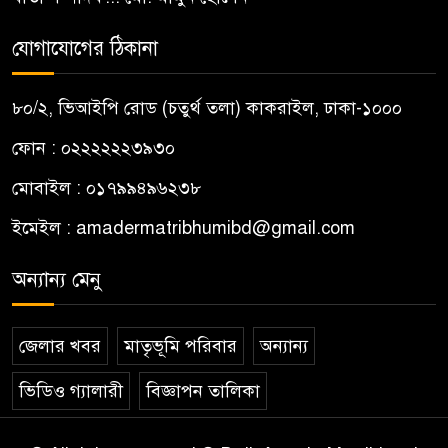
যোগাযোগের ঠিকানা
৮০/২, ভিআইপি রোড (চতুর্থ তলা) কাকরাইল, ঢাকা-১০০০
ফোন : ০২২২২২২৩৯৩০
মোবাইল : ০১৭৯৯৪৯৬২৩৮
ইমেইল :
amadermatribhumibd@gmail.com
অন্যান্য মেনু
জেলার খবর
মাতৃভূমি পরিবার
অন্যান্য
ভিডিও গ্যালারী
বিজ্ঞাপন তালিকা