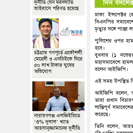
দুর্নীতি যেন মরনঘাতি
ভাইরাসে পরিণত হয়েছে
ঢাকা: ইন্সপেক্টর
বিএনপির সমাবেশ
মৃত্যুর সঙ্গে পাঞ্জা
পুলিশের ওপর হামলা
হবে।
চট্টগ্রাম গণপূর্তে প্রকৌশলী
বুধবার (১ নভেম
মেহেদী ও এনডিইকে ঘিরে
মহাসমাবেশে হামল
৫০ লাখ টাকার ঘুষের
বলেন আইজিপি।
অভিযোগ
এই সময় উপস্থিত ছ
আইজিপি বলেন, আম
তারা প্রধান বিচা
শান্তিপূর্ণ সমাব
করেছে।
নারায়ণগঞ্জ এলজিইডিতে
‘৩% দুলাল’ খ্যাত
তিনি বলেন, আহত 
আহসানুজ্জামানের দুর্নীতি