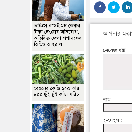
অফিসে বসেই মদ কেনার
টাকা দেওয়ার অভিযোগ,
আপনার মতা
অতিরিক্ত জেলা প্রশাসকের
ভিডিও ভাইরাল
মেসেজ বক্স
বেগুনের কেজি ১৫০ আর
৪০০ ছুঁই ছুঁই কাঁচা মরিচ
নাম :
ই-মেইল :