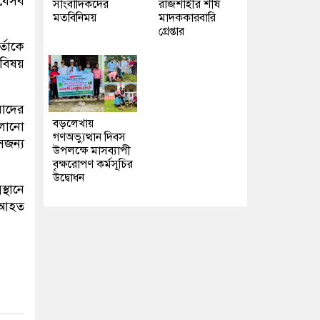
 যেসব
সাংবাদিকদের
রাজশাহীর শীর্ষ
মতবিনিময়
মাদককারবারি
গ্রেপ্তার
্তাকে
বিষয়
মাদের
বড়লেখায়
ালানো
গণঅভ্যুত্থান দিবস
েজন্য
উপলক্ষে মাসব্যাপী
বৃক্ষরোপণ কর্মসূচির
উদ্বোধন
্থানে
 আহত