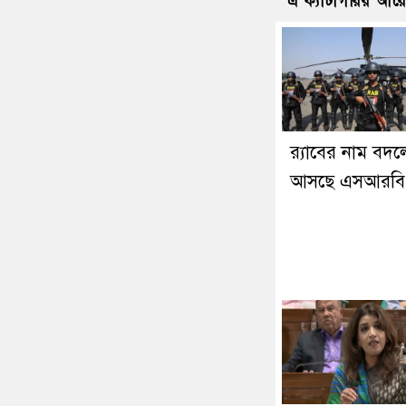
এ ক্যাটাগরির আর
র‍্যাবের নাম বদল
আসছে এসআরবি