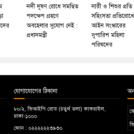
ম
নদী দূষণ রোধে সমন্বিত
নারী ও শিশুর প্রতি
ড়া
পদক্ষেপ গ্রহণে
সহিংসতা প্রতিরোধে
য়েদের
অবহেলার সুযোগ নেই :
আইন সংস্কারের
প্রধানমন্ত্রী
সুপারিশ মহিলা
পরিষদের
যোগাযোগের ঠিকানা
অন্
৮০/২, ভিআইপি রোড (চতুর্থ তলা) কাকরাইল,
জ
ঢাকা-১০০০
ভি
ফোন : ০২২২২২২৩৯৩০