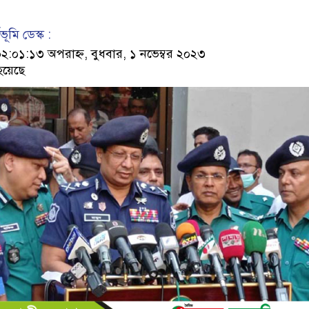
ূমি ডেস্ক :
০১:১৩ অপরাহ্ন, বুধবার, ১ নভেম্বর ২০২৩
হয়েছে