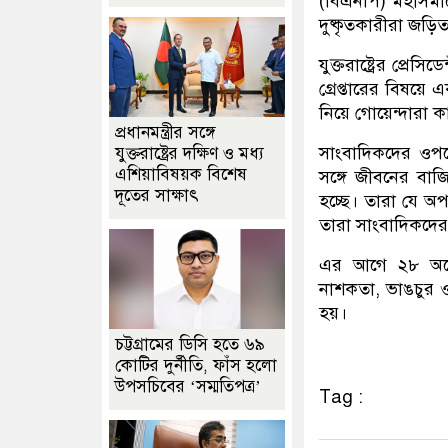
(বিএনপি) মহাসমাব
দুষ্কৃতকারীরা জড়ি
যুক্তরাষ্ট্রের প্
গ্রেপ্তারের বিষয়
নিয়ে গোয়েন্দারা 
প্রধানমন্ত্রীর সঙ্গে
সাংবাদিকদের ওপরে
যুক্তরাষ্ট্রের দক্ষিণ ও মধ্য
এশিয়াবিষয়ক বিশেষ
সঙ্গে জীবনের বাজ
দূতের সাক্ষাৎ
হচ্ছে। তারা যে অপ
তারা সাংবাদিকদে
এর আগে ২৮ অক্টো
নাশকতা, ভাঙচুর
হয়।
চট্টগ্রামের ডিসি হতে ৬৯
কোটির দুর্নীতি, ফাঁস হলো
উপসচিবের ‘সম্মতিপত্র’
Tag :