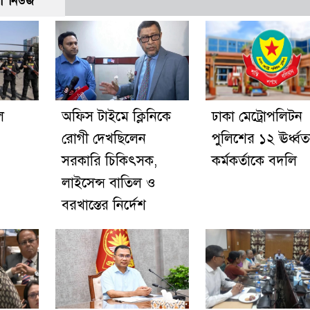
ো নিউজ
ে
অফিস টাইমে ক্লিনিকে
ঢাকা মেট্রোপলিটন
রোগী দেখছিলেন
পুলিশের ১২ ঊর্ধ্ব
সরকারি চিকিৎসক,
কর্মকর্তাকে বদলি
লাইসেন্স বাতিল ও
বরখাস্তের নির্দেশ