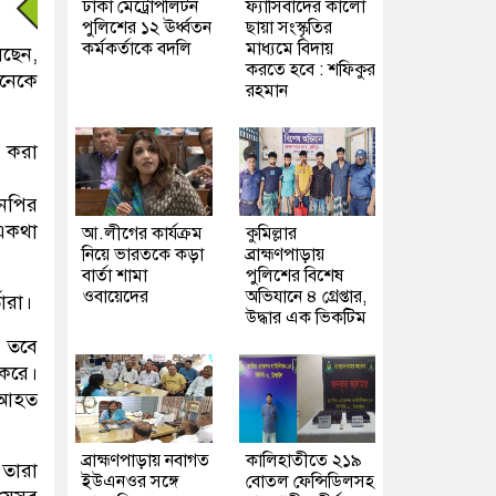
ঢাকা মেট্রোপলিটন
ফ্যাসিবাদের কালো
পুলিশের ১২ ঊর্ধ্বতন
ছায়া সংস্কৃতির
কর্মকর্তাকে বদলি
মাধ্যমে বিদায়
েছেন,
করতে হবে : শফিকুর
নেকে
রহমান
র করা
নপির
 একথা
আ.লীগের কার্যক্রম
কুমিল্লার
নিয়ে ভারতকে কড়া
ব্রাহ্মণপাড়ায়
বার্তা শামা
পুলিশের বিশেষ
ওবায়েদের
অভিযানে ৪ গ্রেপ্তার,
ারা।
উদ্ধার এক ভিকটিম
। তবে
 করে।
র আহত
ব্রাহ্মণপাড়ায় নবাগত
কালিহাতীতে ২১৯
 তারা
ইউএনওর সঙ্গে
বোতল ফেন্সিডিলসহ