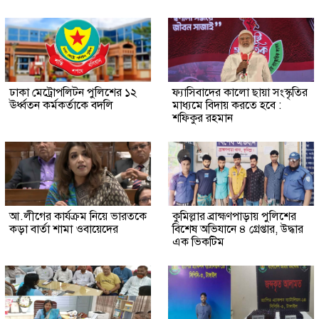
ঢাকা মেট্রোপলিটন পুলিশের ১২
ফ্যাসিবাদের কালো ছায়া সংস্কৃতির
ঊর্ধ্বতন কর্মকর্তাকে বদলি
মাধ্যমে বিদায় করতে হবে :
শফিকুর রহমান
আ.লীগের কার্যক্রম নিয়ে ভারতকে
কুমিল্লার ব্রাহ্মণপাড়ায় পুলিশের
কড়া বার্তা শামা ওবায়েদের
বিশেষ অভিযানে ৪ গ্রেপ্তার, উদ্ধার
এক ভিকটিম