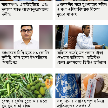
নারায়ণগঞ্জ এলজিইডিতে ‘৩%
প্রধানমন্ত্রীর সঙ্গে যুক্তরাষ্ট্রের দক্ষিণ
দুলাল’ খ্যাত আহসানুজ্জামানের
ও মধ্য এশিয়াবিষয়ক বিশেষ
দুর্নীতি
দূতের সাক্ষাৎ
চট্টগ্রামের ডিসি হতে ৬৯ কোটির
অফিসে বসেই মদ কেনার টাকা
দুর্নীতি, ফাঁস হলো উপসচিবের
দেওয়ার অভিযোগ, অতিরিক্ত
‘সম্মতিপত্র’
জেলা প্রশাসকের ভিডিও ভাইরাল
বেগুনের কেজি ১৫০ আর ৪০০
এল নিনোর ভয়াবহ প্রভাব নিয়ে
ছুঁই ছুঁই কাঁচা মরিচ
জাতিসংঘের সতর্কবার্তা