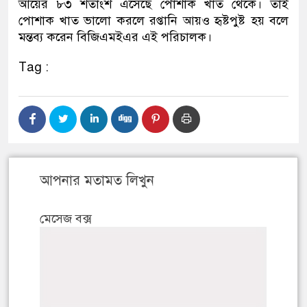
আয়ের ৮৩ শতাংশ এসেছে পোশাক খাত থেকে। তাই
পোশাক খাত ভালো করলে রপ্তানি আয়ও হৃষ্টপুষ্ট হয় বলে
মন্তব্য করেন বিজিএমইএর এই পরিচালক।
Tag :
আপনার মতামত লিখুন
মেসেজ বক্স