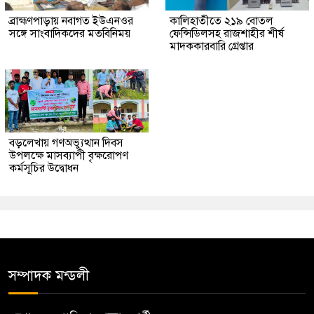
ব্রাহ্মণপাড়ায় নবাগত ইউএনওর
কালিহাতীতে ২১৯ বোতল
সঙ্গে সাংবাদিকদের মতবিনিময়
ফেন্সিডিলসহ রাজশাহীর শীর্ষ
মাদককারবারি গ্রেপ্তার
বড়লেখায় গণঅভ্যুত্থান দিবস
উপলক্ষে মাসব্যাপী বৃক্ষরোপণ
কর্মসূচির উদ্বোধন
সম্পাদক মন্ডলী