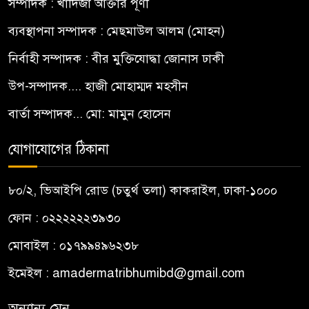
সম্পাদক : খাদিজা আক্তার পূর্ণী
ব্যবস্থাপনা সম্পাদক : মেছমাউল আলম (মোহন)
নির্বাহী সম্পাদক : বীর মুক্তিযোদ্ধা জোনাস ঢাকী
উপ-সম্পাদক.... হাজী মোহাম্মদ মহসীন
বার্তা সম্পাদক... মো: মামুন হোসেন
যোগাযোগের ঠিকানা
৮০/২, ভিআইপি রোড (চতুর্থ তলা) কাকরাইল, ঢাকা-১০০০
ফোন : ০২২২২২২৩৯৩০
মোবাইল : ০১৭৯৯৪৯৬২৩৮
ইমেইল :
amadermatribhumibd@gmail.com
অন্যান্য মেনু