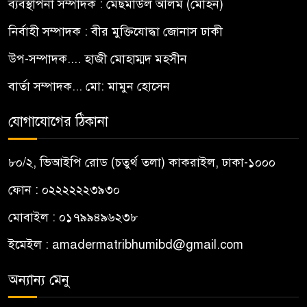
ব্যবস্থাপনা সম্পাদক : মেছমাউল আলম (মোহন)
নির্বাহী সম্পাদক : বীর মুক্তিযোদ্ধা জোনাস ঢাকী
উপ-সম্পাদক.... হাজী মোহাম্মদ মহসীন
বার্তা সম্পাদক... মো: মামুন হোসেন
যোগাযোগের ঠিকানা
৮০/২, ভিআইপি রোড (চতুর্থ তলা) কাকরাইল, ঢাকা-১০০০
ফোন : ০২২২২২২৩৯৩০
মোবাইল : ০১৭৯৯৪৯৬২৩৮
ইমেইল :
amadermatribhumibd@gmail.com
অন্যান্য মেনু