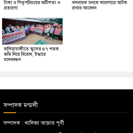
টাকা ও পিতৃপরিচয়ের জটিলতা ও
খলনায়ক ডনকে কারাগারে আটক
প্রতারণা
রাখার আবেদন
বালিয়াডাঙ্গীতে স্কুলের ৪৭ শতক
জমি নিয়ে বিরোধ, উদ্ধারে
মানববন্ধন
সম্পাদক মন্ডলী
সম্পাদক : খাদিজা আক্তার পূর্ণী