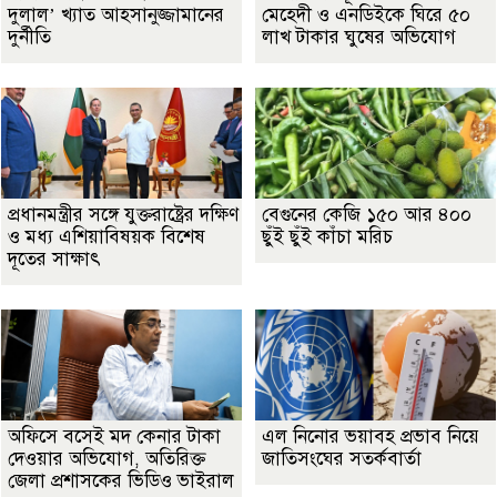
দুলাল’ খ্যাত আহসানুজ্জামানের
মেহেদী ও এনডিইকে ঘিরে ৫০
দুর্নীতি
লাখ টাকার ঘুষের অভিযোগ
প্রধানমন্ত্রীর সঙ্গে যুক্তরাষ্ট্রের দক্ষিণ
বেগুনের কেজি ১৫০ আর ৪০০
ও মধ্য এশিয়াবিষয়ক বিশেষ
ছুঁই ছুঁই কাঁচা মরিচ
দূতের সাক্ষাৎ
অফিসে বসেই মদ কেনার টাকা
এল নিনোর ভয়াবহ প্রভাব নিয়ে
দেওয়ার অভিযোগ, অতিরিক্ত
জাতিসংঘের সতর্কবার্তা
জেলা প্রশাসকের ভিডিও ভাইরাল