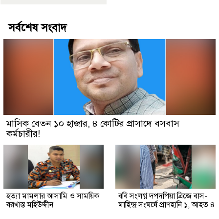
সর্বশেষ সংবাদ
মাসিক বেতন ১০ হাজার, ৪ কোটির প্রাসাদে বসবাস
কর্মচারীর!
হত্যা মামলার আসামি ও সাময়িক
ববি সংলগ্ন দপদপিয়া ব্রিজে বাস-
বরখাস্ত মহিউদ্দীন
মাহিন্দ্র সংঘর্ষে প্রাণহানি ১, আহত ৪