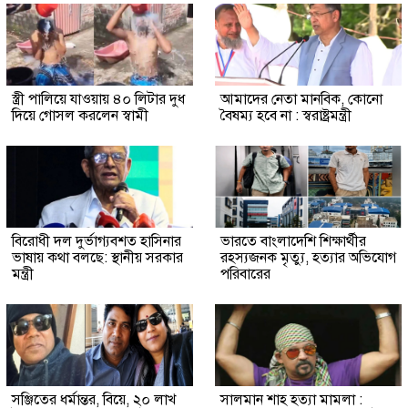
স্ত্রী পালিয়ে যাওয়ায় ৪০ লিটার দুধ
আমাদের নেতা মানবিক, কোনো
দিয়ে গোসল করলেন স্বামী
বৈষম্য হবে না : স্বরাষ্ট্রমন্ত্রী
বিরোধী দল দুর্ভাগ্যবশত হাসিনার
ভারতে বাংলাদেশি শিক্ষার্থীর
ভাষায় কথা বলছে: স্থানীয় সরকার
রহস্যজনক মৃত্যু, হত্যার অভিযোগ
মন্ত্রী
পরিবারের
সঞ্জিতের ধর্মান্তর, বিয়ে, ২০ লাখ
সালমান শাহ হত্যা মামলা :