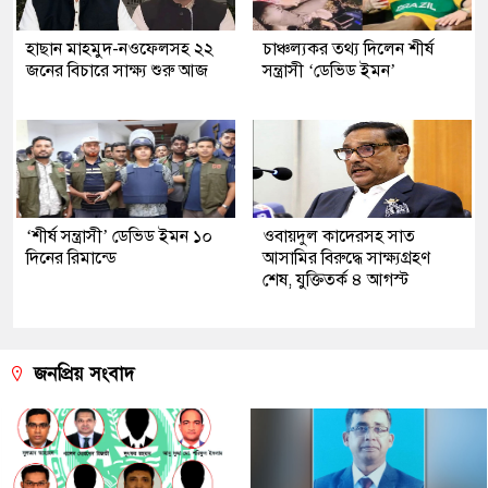
হাছান মাহমুদ-নওফেলসহ ২২
চাঞ্চল্যকর তথ্য দিলেন শীর্ষ
জনের বিচারে সাক্ষ্য শুরু আজ
সন্ত্রাসী ‘ডেভিড ইমন’
‘শীর্ষ সন্ত্রাসী’ ডেভিড ইমন ১০
ওবায়দুল কাদেরসহ সাত
দিনের রিমান্ডে
আসামির বিরুদ্ধে সাক্ষ্যগ্রহণ
শেষ, যুক্তিতর্ক ৪ আগস্ট
জনপ্রিয় সংবাদ