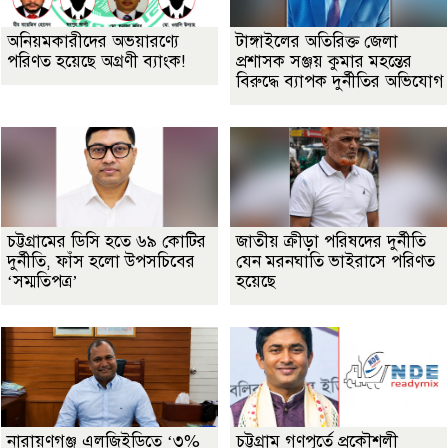
অনিয়মকারীদের অভয়ারণ্যে
টাঙ্গাইলের অতিরিক্ত জেলা
পরিণত হয়েছে অগ্রণী ব্যাংক!
প্রশাসক সঞ্জয় কুমার মহন্তের
বিরুদ্ধে ব্যাপক দুর্নীতির অভিযোগ
চট্টগ্রামের ডিসি হতে ৬৯ কোটির
জাতীয় ক্রীড়া পরিষদের দুর্নীতি
দুর্নীতি, ফাঁস হলো উপসচিবের
যেন মরনঘাতি ভাইরাসে পরিণত
‘সম্মতিপত্র’
হয়েছে
নারায়ণগঞ্জ এলজিইডিতে ‘৩%
চট্টগ্রাম গণপূর্তে প্রকৌশলী