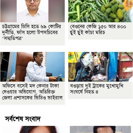
চট্টগ্রামের ডিসি হতে ৬৯ কোটির
বেগুনের কেজি ১৫০ আর ৪০০
দুর্নীতি, ফাঁস হলো উপসচিবের
ছুঁই ছুঁই কাঁচা মরিচ
‘সম্মতিপত্র’
অফিসে বসেই মদ কেনার টাকা
বগুড়ায় দুই ট্রাকের মুখোমুখি
দেওয়ার অভিযোগ, অতিরিক্ত
সংঘর্ষে নিহত ৪
জেলা প্রশাসকের ভিডিও ভাইরাল
সর্বশেষ সংবাদ