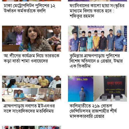
ঢাকা মেট্রোপলিটন পুলিশের ১২
ফ্যাসিবাদের কালো ছায়া সংস্কৃতির
ঊর্ধ্বতন কর্মকর্তাকে বদলি
মাধ্যমে বিদায় করতে হবে :
শফিকুর রহমান
আ.লীগের কার্যক্রম নিয়ে ভারতকে
কুমিল্লার ব্রাহ্মণপাড়ায় পুলিশের
কড়া বার্তা শামা ওবায়েদের
বিশেষ অভিযানে ৪ গ্রেপ্তার, উদ্ধার
এক ভিকটিম
ব্রাহ্মণপাড়ায় নবাগত ইউএনওর
কালিহাতীতে ২১৯ বোতল
সঙ্গে সাংবাদিকদের মতবিনিময়
ফেন্সিডিলসহ রাজশাহীর শীর্ষ
মাদককারবারি গ্রেপ্তার