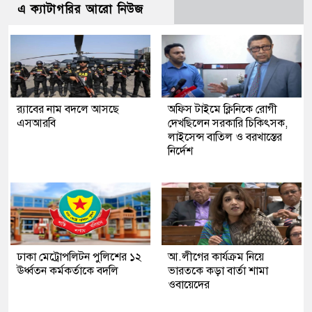
এ ক্যাটাগরির আরো নিউজ
র‍্যাবের নাম বদলে আসছে
অফিস টাইমে ক্লিনিকে রোগী
এসআরবি
দেখছিলেন সরকারি চিকিৎসক,
লাইসেন্স বাতিল ও বরখাস্তের
নির্দেশ
ঢাকা মেট্রোপলিটন পুলিশের ১২
আ.লীগের কার্যক্রম নিয়ে
ঊর্ধ্বতন কর্মকর্তাকে বদলি
ভারতকে কড়া বার্তা শামা
ওবায়েদের