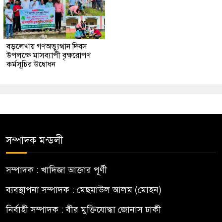
বড়লেখায় গণঅভ্যুত্থান দিবস
উপলক্ষে মাসব্যাপী বৃক্ষরোপণ
কর্মসূচির উদ্বোধন
সম্পাদক মন্ডলী
সম্পাদক : খাদিজা আক্তার পূর্ণী
ব্যবস্থাপনা সম্পাদক : মেছমাউল আলম (মোহন)
নির্বাহী সম্পাদক : বীর মুক্তিযোদ্ধা জোনাস ঢাকী