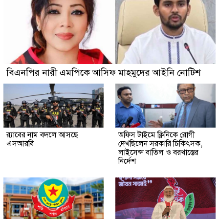
বিএনপির নারী এমপিকে আসিফ মাহমুদের আইনি নোটিশ
র‍্যাবের নাম বদলে আসছে
অফিস টাইমে ক্লিনিকে রোগী
এসআরবি
দেখছিলেন সরকারি চিকিৎসক,
লাইসেন্স বাতিল ও বরখাস্তের
নির্দেশ