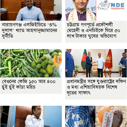
নারায়ণগঞ্জ এলজিইডিতে ‘৩%
চট্টগ্রাম গণপূর্তে প্রকৌশলী
দুলাল’ খ্যাত আহসানুজ্জামানের
মেহেদী ও এনডিইকে ঘিরে ৫০
দুর্নীতি
লাখ টাকার ঘুষের অভিযোগ
বেগুনের কেজি ১৫০ আর ৪০০
প্রধানমন্ত্রীর সঙ্গে যুক্তরাষ্ট্রের দক্ষিণ
ছুঁই ছুঁই কাঁচা মরিচ
ও মধ্য এশিয়াবিষয়ক বিশেষ
দূতের সাক্ষাৎ