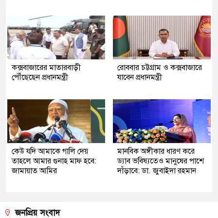
কক্সবাজারের মাতারবাড়ী
রোববার চট্টগ্রাম ও কক্সবাজারে
পৌঁছেছেন প্রধানমন্ত্রী
যাবেন প্রধানমন্ত্রী
কেউ যদি আমাকে গালি দেয়
মানবিক অঙ্গীকার ধারণ করে
তাহলে আমার গুনাহ মাফ হবে:
ড্যাব ভবিষ্যতেও মানুষের পাশে
জামায়াত আমির
দাঁড়াবে: ডা. জুবাইদা রহমান
জনপ্রিয় সংবাদ