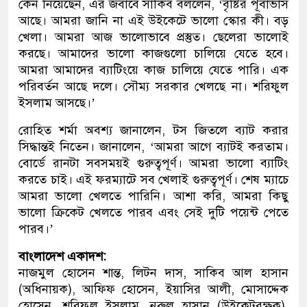
কেন নিয়েছেন, এর জবাবে সাকিব বললেন, ‘বৃষ্টির পূর্বাভাস
আছে। আমরা জানি না এই উইকেটে ভালো স্কোর কী। বড়
খেলা। আমরা আজ ভালোভাবে প্রস্তুত। ছেলেরা ভালোই
করছে। আমাদের ভালো কাজগুলো চালিয়ে যেতে হবে।
আমরা আমাদের ব্যাটিংয়ে কাজ চালিয়ে যেতে পারি। এক
পরিবর্তন আছে দলে। সৌম্য সরকার খেলছে না। শরিফুল
ইসলাম আসছে।’
রোহিত শর্মা অবশ্য জানালেন, টস জিতলে ব্যাট করার
সিদ্ধান্তই নিতেন। জানালেন, ‘আমরা আগে ব্যাটই করতাম।
বোর্ডে রানটা সবসময়ই গুরুত্বপূর্ণ। আমরা ভালো ব্যাটিং
করতে চাই। এই ফরম্যাটে সব খেলাই গুরুত্বপূর্ণ। শেষ ম্যাচে
আমরা ভালো খেলতে পারিনি। আশা করি, আমরা কিছু
ভালো ক্রিকেট খেলতে পারব এবং সেই দুটি পয়েন্ট পেতে
পারব।’
বাংলাদেশ একাদশ:
নাজমুল হোসেন শান্ত, লিটন দাস, সাকিব আল হাসান
(অধিনায়ক), আফিফ হোসেন, ইয়াসির আলী, মোসাদ্দেক
হোসেন, শরিফুল ইসলাম, নুরুল হাসান (উইকেটরক্ষক),