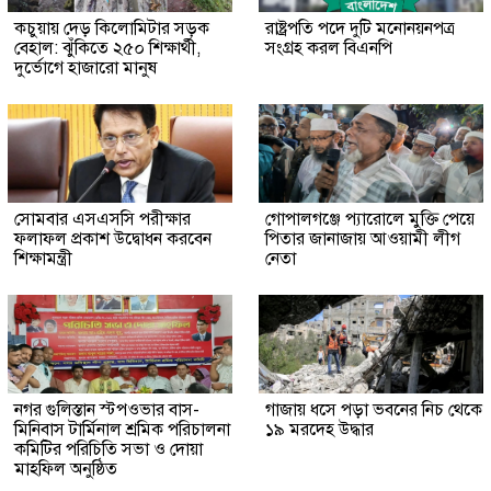
কচুয়ায় দেড় কিলোমিটার সড়ক
রাষ্ট্রপতি পদে দুটি মনোনয়নপত্র
বেহাল: ঝুঁকিতে ২৫০ শিক্ষার্থী,
সংগ্রহ করল বিএনপি
দুর্ভোগে হাজারো মানুষ
সোমবার এসএসসি পরীক্ষার
গোপালগঞ্জে প্যারোলে মুক্তি পেয়ে
ফলাফল প্রকাশ উদ্বোধন করবেন
পিতার জানাজায় আওয়ামী লীগ
শিক্ষামন্ত্রী
নেতা
নগর গুলিস্তান স্টপওভার বাস-
গাজায় ধসে পড়া ভবনের নিচ থেকে
মিনিবাস টার্মিনাল শ্রমিক পরিচালনা
১৯ মরদেহ উদ্ধার
কমিটির পরিচিতি সভা ও দোয়া
মাহফিল অনুষ্ঠিত