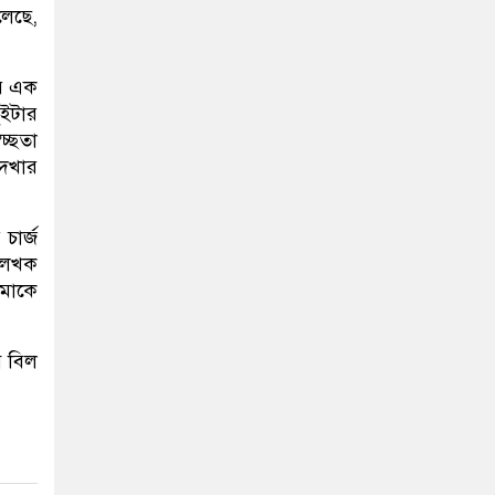
লেছে,
ের এক
ুইটার
চ্ছতা
দেখার
চার্জ
লেখক
মাকে
ে বিল