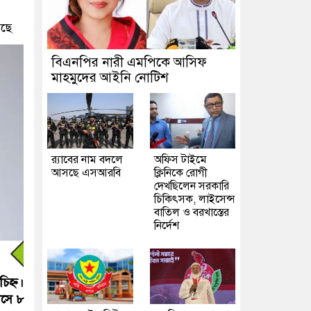
ছে
বিএনপির নারী এমপিকে আসিফ
মাহমুদের আইনি নোটিশ
র‍্যাবের নাম বদলে
অফিস টাইমে
আসছে এসআরবি
ক্লিনিকে রোগী
দেখছিলেন সরকারি
চিকিৎসক, লাইসেন্স
বাতিল ও বরখাস্তের
নির্দেশ
িহ্ন।
াসে ৮