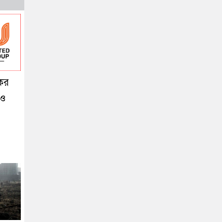
কর
 ও