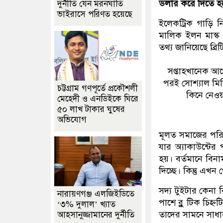
ডলার করে দিতে হবে
দুর্নীতি যেন মরনঘাতি
ভাইরাসে পরিণত হয়েছে
ইলেকট্রিক গাড়ি নি
মালিক ইলন মাস্ক 
তথ্য জানিয়েছে ব্রি
সপ্তাহখানেক আ
পরই সোশ্যাল মিডি
চট্টগ্রাম গণপূর্তে প্রকৌশলী
কিনে নেওয়
মেহেদী ও এনডিইকে ঘিরে
৫০ লাখ টাকার ঘুষের
অভিযোগ
মূলত সমাজের পরিচি
যার অ্যাকাউন্টের
হয়। বর্তমানে বিনাম
দিচ্ছে। কিন্তু এ
সদ্য টুইটার কেনা 
নারায়ণগঞ্জ এলজিইডিতে
পাশে ব্লু টিক চিহ্
‘৩% দুলাল’ খ্যাত
তাদের সামনে সাধার
আহসানুজ্জামানের দুর্নীতি