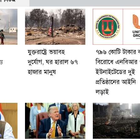
যুক্তরাষ্ট্রে ভয়াবহ
৭৯৬ কোটি টাকার 
্য
দুর্যোগ, ঘর হারাল ৬৭
বিরোধে এনবিআর
হাজার মানুষ
ইউনাইটেডের দুই
প্রতিষ্ঠানের আইনি
লড়াই