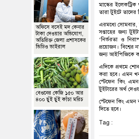
মাস্কের ইলেকট্রিক
তারা টুইটে তাদের ব
এরমধ্যে সোমবার, 
অফিসে বসেই মদ কেনার
সপ্তাহের জন্য টুই
টাকা দেওয়ার অভিযোগ,
‘নির্ভরতা ও নিরা
অতিরিক্ত জেলা প্রশাসকের
ভিডিও ভাইরাল
প্রয়োজন। বিশ্বের 
জন্য আইপিজিকে ক
এদিকে প্রথমে শোনা
করা হবে। এমন খ
স্টেফেন কিং এম
টুইটারের অর্থ দেও
বেগুনের কেজি ১৫০ আর
৪০০ ছুঁই ছুঁই কাঁচা মরিচ
স্টেফেন কিং এমন
দিতে হবে।
Tag :