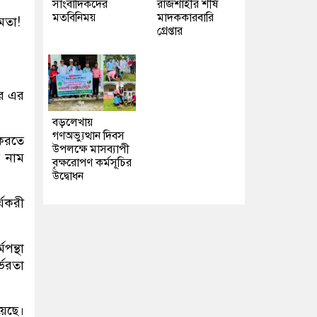
সাংবাদিকদের
রাজশাহীর শীর্ষ
মতবিনিময়
মাদককারবারি
ষমতা!
গ্রেপ্তার
রে এর
বড়লেখায়
গণঅভ্যুত্থান দিবস
 করতে
উপলক্ষে মাসব্যাপী
র নাম
বৃক্ষরোপণ কর্মসূচির
উদ্বোধন
্যকরী
পন্থা
্ভরতা
য়েছে।