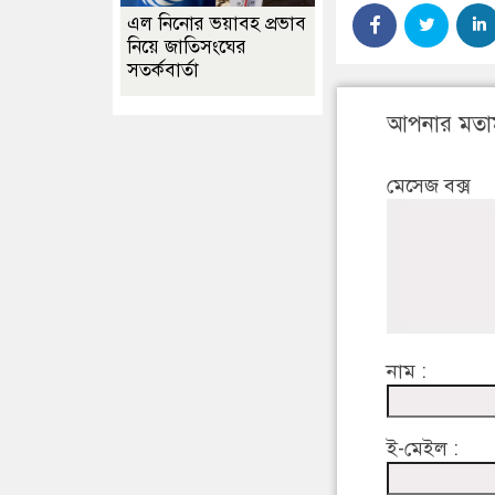
এল নিনোর ভয়াবহ প্রভাব
নিয়ে জাতিসংঘের
সতর্কবার্তা
আপনার মতা
মেসেজ বক্স
নাম :
ই-মেইল :