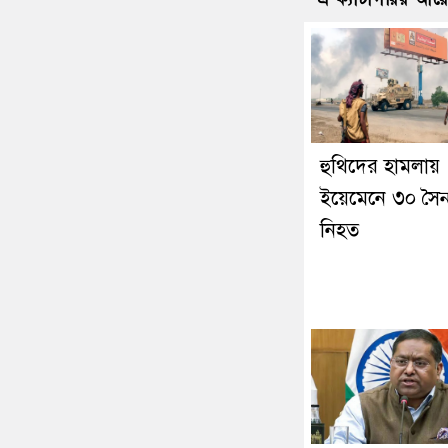
হুথিদের হামলায়
ইয়েমেনে ৩০ সৈন
নিহত