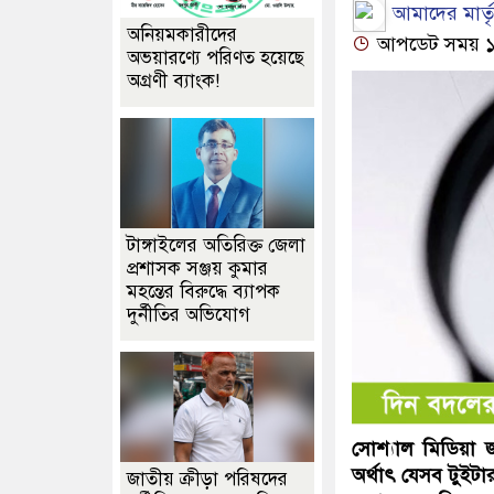
আমাদের মার্তৃভ
অনিয়মকারীদের
আপডেট সময় ১০:১
অভয়ারণ্যে পরিণত হয়েছে
অগ্রণী ব্যাংক!
টাঙ্গাইলের অতিরিক্ত জেলা
প্রশাসক সঞ্জয় কুমার
মহন্তের বিরুদ্ধে ব্যাপক
দুর্নীতির অভিযোগ
সোশ্যাল মিডিয়া জ
অর্থাৎ যেসব টুইটার
জাতীয় ক্রীড়া পরিষদের