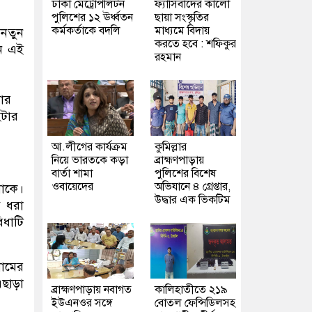
ঢাকা মেট্রোপলিটন
ফ্যাসিবাদের কালো
পুলিশের ১২ ঊর্ধ্বতন
ছায়া সংস্কৃতির
কর্মকর্তাকে বদলি
মাধ্যমে বিদায়
 নতুন
করতে হবে : শফিকুর
নে এই
রহমান
য়ার
ইটার
আ.লীগের কার্যক্রম
কুমিল্লার
নিয়ে ভারতকে কড়া
ব্রাহ্মণপাড়ায়
বার্তা শামা
পুলিশের বিশেষ
ওবায়েদের
অভিযানে ৪ গ্রেপ্তার,
থাকে।
উদ্ধার এক ভিকটিম
ে ধরা
িধাটি
নামের
এছাড়া
ব্রাহ্মণপাড়ায় নবাগত
কালিহাতীতে ২১৯
ইউএনওর সঙ্গে
বোতল ফেন্সিডিলসহ