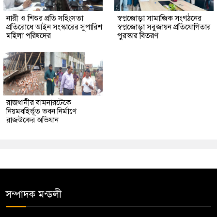
নারী ও শিশুর প্রতি সহিংসতা
স্বপ্নজোড়া সামাজিক সংগঠনের
প্রতিরোধে আইন সংস্কারের সুপারিশ
স্বপ্নজোড়া সবুজায়ন প্রতিযোগিতার
মহিলা পরিষদের
পুরস্কার বিতরণ
রাজধানীর বামনারটেকে
নিয়মবহির্ভূত ভবন নির্মাণে
রাজউকের অভিযান
সম্পাদক মন্ডলী