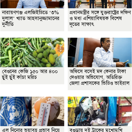
নারায়ণগঞ্জ এলজিইডিতে ‘৩%
প্রধানমন্ত্রীর সঙ্গে যুক্তরাষ্ট্রের দক্ষিণ
দুলাল’ খ্যাত আহসানুজ্জামানের
ও মধ্য এশিয়াবিষয়ক বিশেষ
দুর্নীতি
দূতের সাক্ষাৎ
বেগুনের কেজি ১৫০ আর ৪০০
অফিসে বসেই মদ কেনার টাকা
ছুঁই ছুঁই কাঁচা মরিচ
দেওয়ার অভিযোগ, অতিরিক্ত
জেলা প্রশাসকের ভিডিও ভাইরাল
এল নিনোর ভয়াবহ প্রভাব নিয়ে
বগুড়ায় দুই ট্রাকের মুখোমুখি