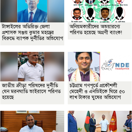
টাঙ্গাইলের অতিরিক্ত জেলা
অনিয়মকারীদের অভয়ারণ্যে
প্রশাসক সঞ্জয় কুমার মহন্তের
পরিণত হয়েছে অগ্রণী ব্যাংক!
বিরুদ্ধে ব্যাপক দুর্নীতির অভিযোগ
জাতীয় ক্রীড়া পরিষদের দুর্নীতি
চট্টগ্রাম গণপূর্তে প্রকৌশলী
যেন মরনঘাতি ভাইরাসে পরিণত
মেহেদী ও এনডিইকে ঘিরে ৫০
হয়েছে
লাখ টাকার ঘুষের অভিযোগ