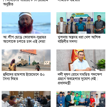
শিক্ষার্থীদের ওরিয়েন্টেশন প্রোগ্রাম
সাময়িক বহিস্কার
অনুষ্ঠিত
আ.লীগ ছেড়ে কোরআন-সুন্নাহর
খুলনায় অস্ত্রসহ ধরা খেল আশিক
আলোকে চলতে চান এই নেতা
বাহিনীর সদস্য
হুথিদের হামলায় ইয়েমেনে ৩০
নদী দূষণ রোধে সমন্বিত পদক্ষেপ
সৈন্য নিহত
গ্রহণে অবহেলার সুযোগ নেই :
প্রধানমন্ত্রী