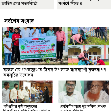
জাতিসংঘের সতর্কবার্তা
সংঘর্ষে নিহত ৪
সর্বশেষ সংবাদ
বড়লেখায় গণঅভ্যুত্থান দিবস উপলক্ষে মাসব্যাপী বৃক্ষরোপণ
কর্মসূচির উদ্বোধন
পবিপ্রবি’র কৃষি অনুষদের
কোটালীপাড়ায় দুই দলিল লেখক