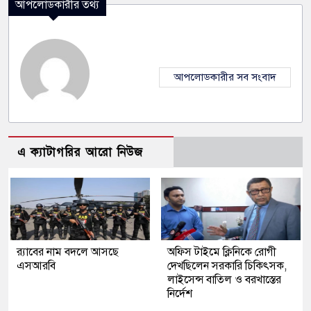
আপলোডকারীর তথ্য
আপলোডকারীর সব সংবাদ
এ ক্যাটাগরির আরো নিউজ
র‍্যাবের নাম বদলে আসছে
অফিস টাইমে ক্লিনিকে রোগী
এসআরবি
দেখছিলেন সরকারি চিকিৎসক,
লাইসেন্স বাতিল ও বরখাস্তের
নির্দেশ