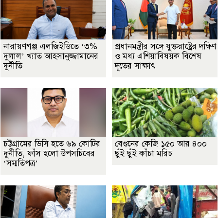
নারায়ণগঞ্জ এলজিইডিতে ‘৩%
প্রধানমন্ত্রীর সঙ্গে যুক্তরাষ্ট্রের দক্ষিণ
দুলাল’ খ্যাত আহসানুজ্জামানের
ও মধ্য এশিয়াবিষয়ক বিশেষ
দুর্নীতি
দূতের সাক্ষাৎ
চট্টগ্রামের ডিসি হতে ৬৯ কোটির
বেগুনের কেজি ১৫০ আর ৪০০
দুর্নীতি, ফাঁস হলো উপসচিবের
ছুঁই ছুঁই কাঁচা মরিচ
‘সম্মতিপত্র’