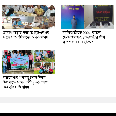
ব্রাহ্মণপাড়ায় নবাগত ইউএনওর
কালিহাতীতে ২১৯ বোতল
সঙ্গে সাংবাদিকদের মতবিনিময়
ফেন্সিডিলসহ রাজশাহীর শীর্ষ
মাদককারবারি গ্রেপ্তার
বড়লেখায় গণঅভ্যুত্থান দিবস
উপলক্ষে মাসব্যাপী বৃক্ষরোপণ
কর্মসূচির উদ্বোধন