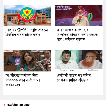
ঢাকা মেট্রোপলিটন পুলিশের ১২
ফ্যাসিবাদের কালো ছায়া
ঊর্ধ্বতন কর্মকর্তাকে বদলি
সংস্কৃতির মাধ্যমে বিদায় করতে
হবে : শফিকুর রহমান
আ.লীগের কার্যক্রম নিয়ে
কোটালীপাড়ায় দুই দলিল
ভারতকে কড়া বার্তা শামা
লেখক সাময়িক বহিস্কার
ওবায়েদের
জনপ্রিয় সংবাদ