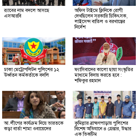
র‍্যাবের নাম বদলে আসছে
অফিস টাইমে ক্লিনিকে রোগী
এসআরবি
দেখছিলেন সরকারি চিকিৎসক,
লাইসেন্স বাতিল ও বরখাস্তের
নির্দেশ
ঢাকা মেট্রোপলিটন পুলিশের ১২
ফ্যাসিবাদের কালো ছায়া সংস্কৃতির
ঊর্ধ্বতন কর্মকর্তাকে বদলি
মাধ্যমে বিদায় করতে হবে :
শফিকুর রহমান
আ.লীগের কার্যক্রম নিয়ে ভারতকে
কুমিল্লার ব্রাহ্মণপাড়ায় পুলিশের
কড়া বার্তা শামা ওবায়েদের
বিশেষ অভিযানে ৪ গ্রেপ্তার, উদ্ধার
এক ভিকটিম