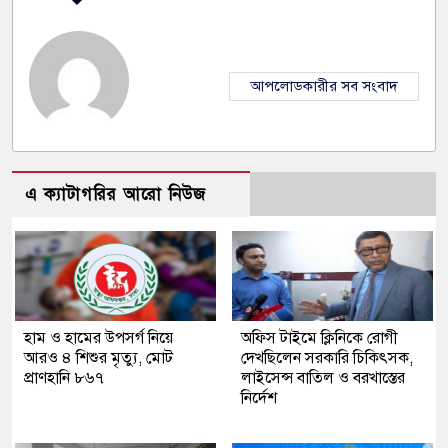
আপলোডকারীর সব সংবাদ
এ ক্যাটাগরির আরো নিউজ
হাম ও হামের উপসর্গ নিয়ে
অফিস টাইমে ক্লিনিকে রোগী
আরও ৪ শিশুর মৃত্যু, মোট
দেখছিলেন সরকারি চিকিৎসক,
প্রাণহানি ৮৬৭
লাইসেন্স বাতিল ও বরখাস্তের
নির্দেশ