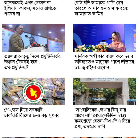
অনেককেই এখন চেনেন না
কেউ যদি আমাকে গালি দেয়
ইলিয়াস কাঞ্চন, মনেও রাখতে
তাহলে আমার গুনাহ মাফ হবে:
পারেন না
জামায়াত আমির
তরুণরা নেতৃত্ব দিলে প্রযুক্তিনির্ভর
মানবিক অঙ্গীকার ধারণ করে ড্যাব
উন্নয়ন টেকসই হবে :
ভবিষ্যতেও মানুষের পাশে দাঁড়াবে:
তথ্যপ্রযুক্তিমন্ত্রী
ডা. জুবাইদা রহমান
পে-স্কেল নিয়ে সরকারি
‘সাংবাদিকের লেখায় কিছু যায়
চাকরিজীবীদের জন্য বড় সুখবর
আসে না!’ বোরহানউদ্দিন স্বাস্থ্য
কমপ্লেক্সে বেতন-টিএ-ডিএ নিয়ে
প্রশ্ন, তদন্তের দাবি