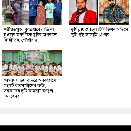
শরীয়তপুরে কু’প্রস্তাবে রাজি না
কুমিল্লায় মোহনা টেলিভিশন অফিসে
হওয়ায় তরুণীকে চুরির অপবাদে
লুট: দুই আসামি গ্রেপ্তার
নি’র্যা’তন, গ্রে’প্তার ২
সোনামসজিদ বন্দরে অবকাঠামো
সংকট ব্যবসায়ীদের ক্ষতি,
সরকারের দৃষ্টি কামনা” আব্দুল
ওয়াহেদর