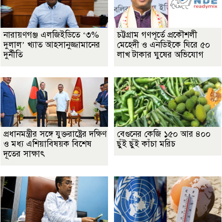
নারায়ণগঞ্জ এলজিইডিতে ‘৩%
চট্টগ্রাম গণপূর্তে প্রকৌশলী
দুলাল’ খ্যাত আহসানুজ্জামানের
মেহেদী ও এনডিইকে ঘিরে ৫০
দুর্নীতি
লাখ টাকার ঘুষের অভিযোগ
প্রধানমন্ত্রীর সঙ্গে যুক্তরাষ্ট্রের দক্ষিণ
বেগুনের কেজি ১৫০ আর ৪০০
ও মধ্য এশিয়াবিষয়ক বিশেষ
ছুঁই ছুঁই কাঁচা মরিচ
দূতের সাক্ষাৎ