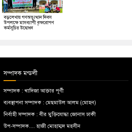
বড়লেখায় গণঅভ্যুত্থান দিবস
উপলক্ষে মাসব্যাপী বৃক্ষরোপণ
কর্মসূচির উদ্বোধন
সম্পাদক মন্ডলী
সম্পাদক : খাদিজা আক্তার পূর্ণী
ব্যবস্থাপনা সম্পাদক : মেছমাউল আলম (মোহন)
নির্বাহী সম্পাদক : বীর মুক্তিযোদ্ধা জোনাস ঢাকী
উপ-সম্পাদক.... হাজী মোহাম্মদ মহসীন