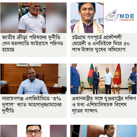
জাতীয় ক্রীড়া পরিষদের দুর্নীতি
চট্টগ্রাম গণপূর্তে প্রকৌশলী
যেন মরনঘাতি ভাইরাসে পরিণত
মেহেদী ও এনডিইকে ঘিরে ৫০
হয়েছে
লাখ টাকার ঘুষের অভিযোগ
নারায়ণগঞ্জ এলজিইডিতে ‘৩%
প্রধানমন্ত্রীর সঙ্গে যুক্তরাষ্ট্রের দক্ষিণ
দুলাল’ খ্যাত আহসানুজ্জামানের
ও মধ্য এশিয়াবিষয়ক বিশেষ
দুর্নীতি
দূতের সাক্ষাৎ