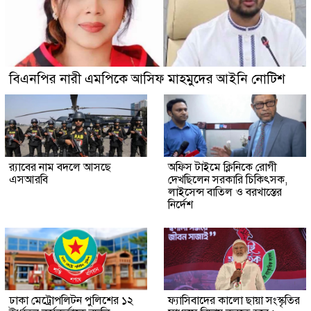
বিএনপির নারী এমপিকে আসিফ মাহমুদের আইনি নোটিশ
র‍্যাবের নাম বদলে আসছে
অফিস টাইমে ক্লিনিকে রোগী
এসআরবি
দেখছিলেন সরকারি চিকিৎসক,
লাইসেন্স বাতিল ও বরখাস্তের
নির্দেশ
ঢাকা মেট্রোপলিটন পুলিশের ১২
ফ্যাসিবাদের কালো ছায়া সংস্কৃতির