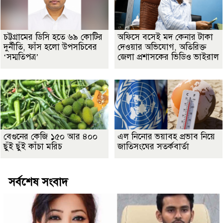
চট্টগ্রামের ডিসি হতে ৬৯ কোটির
অফিসে বসেই মদ কেনার টাকা
দুর্নীতি, ফাঁস হলো উপসচিবের
দেওয়ার অভিযোগ, অতিরিক্ত
‘সম্মতিপত্র’
জেলা প্রশাসকের ভিডিও ভাইরাল
বেগুনের কেজি ১৫০ আর ৪০০
এল নিনোর ভয়াবহ প্রভাব নিয়ে
ছুঁই ছুঁই কাঁচা মরিচ
জাতিসংঘের সতর্কবার্তা
সর্বশেষ সংবাদ