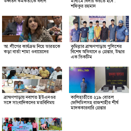
ঊর্ধ্বতন কর্মকর্তাকে বদলি
মাধ্যমে বিদায় করতে হবে :
শফিকুর রহমান
আ.লীগের কার্যক্রম নিয়ে ভারতকে
কুমিল্লার ব্রাহ্মণপাড়ায় পুলিশের
কড়া বার্তা শামা ওবায়েদের
বিশেষ অভিযানে ৪ গ্রেপ্তার, উদ্ধার
এক ভিকটিম
ব্রাহ্মণপাড়ায় নবাগত ইউএনওর
কালিহাতীতে ২১৯ বোতল
সঙ্গে সাংবাদিকদের মতবিনিময়
ফেন্সিডিলসহ রাজশাহীর শীর্ষ
মাদককারবারি গ্রেপ্তার