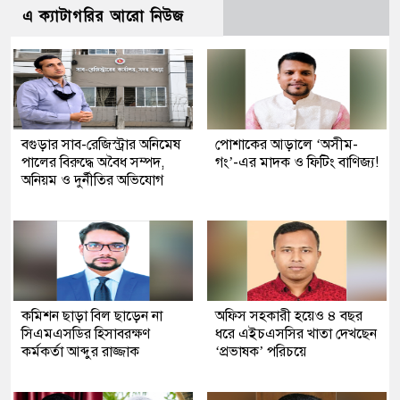
এ ক্যাটাগরির আরো নিউজ
বগুড়ার সাব-রেজিস্ট্রার অনিমেষ
পোশাকের আড়ালে ‘অসীম-
পালের বিরুদ্ধে অবৈধ সম্পদ,
গং’-এর মাদক ও ফিটিং বাণিজ্য!
অনিয়ম ও দুর্নীতির অভিযোগ
কমিশন ছাড়া বিল ছাড়েন না
অফিস সহকারী হয়েও ৪ বছর
সিএমএসডির হিসাবরক্ষণ
ধরে এইচএসসির খাতা দেখছেন
কর্মকর্তা আব্দুর রাজ্জাক
‘প্রভাষক’ পরিচয়ে