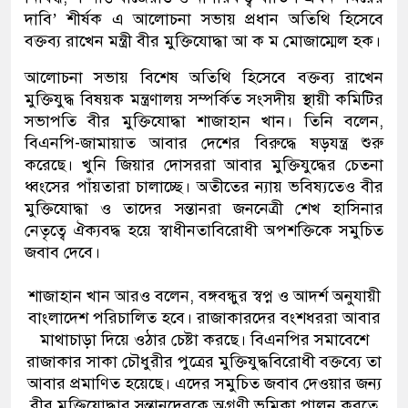
দাবি’ শীর্ষক এ আলোচনা সভায় প্রধান অতিথি হিসেবে
বক্তব্য রাখেন মন্ত্রী বীর মুক্তিযোদ্ধা আ ক ম মোজাম্মেল হক।
আলোচনা সভায় বিশেষ অতিথি হিসেবে বক্তব্য রাখেন
মুক্তিযুদ্ধ বিষয়ক মন্ত্রণালয় সম্পর্কিত সংসদীয় স্থায়ী কমিটির
সভাপতি বীর মুক্তিযোদ্ধা শাজাহান খান। তিনি বলেন,
বিএনপি-জামায়াত আবার দেশের বিরুদ্ধে ষড়যন্ত্র শুরু
করেছে। খুনি জিয়ার দোসররা আবার মুক্তিযুদ্ধের চেতনা
ধ্বংসের পাঁয়তারা চালাচ্ছে। অতীতের ন্যায় ভবিষ্যতেও বীর
মুক্তিযোদ্ধা ও তাদের সন্তানরা জননেত্রী শেখ হাসিনার
নেতৃত্বে ঐক্যবদ্ধ হয়ে স্বাধীনতাবিরোধী অপশক্তিকে সমুচিত
জবাব দেবে।
শাজাহান খান আরও বলেন, বঙ্গবন্ধুর স্বপ্ন ও আদর্শ অনুযায়ী
বাংলাদেশ পরিচালিত হবে। রাজাকারদের বংশধররা আবার
মাথাচাড়া দিয়ে ওঠার চেষ্টা করছে। বিএনপির সমাবেশে
রাজাকার সাকা চৌধুরীর পুত্রের মুক্তিযুদ্ধবিরোধী বক্তব্যে তা
আবার প্রমাণিত হয়েছে। এদের সমুচিত জবাব দেওয়ার জন্য
বীর মুক্তিযোদ্ধার সন্তানদেরকে অগ্রণী ভূমিকা পালন করতে