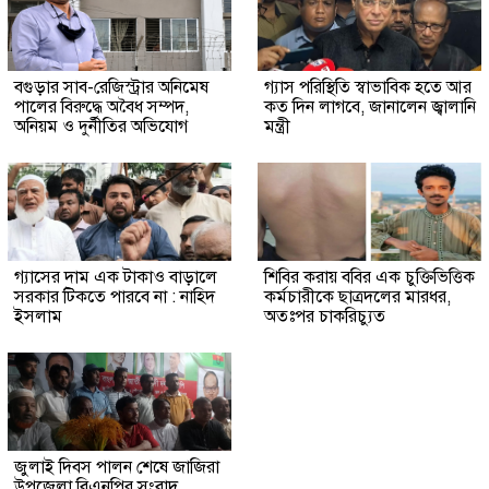
বগুড়ার সাব-রেজিস্ট্রার অনিমেষ
গ্যাস পরিস্থিতি স্বাভাবিক হতে আর
পালের বিরুদ্ধে অবৈধ সম্পদ,
কত দিন লাগবে, জানালেন জ্বালানি
অনিয়ম ও দুর্নীতির অভিযোগ
মন্ত্রী
গ্যাসের দাম এক টাকাও বাড়ালে
শিবির করায় ববির এক চুক্তিভিত্তিক
সরকার টিকতে পারবে না : নাহিদ
কর্মচারীকে ছাত্রদলের মারধর,
ইসলাম
অতঃপর চাকরিচ্যুত
জুলাই দিবস পালন শেষে জাজিরা
উপজেলা বিএনপির সংবাদ