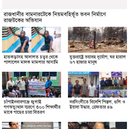
রাজধানীর বামনারটেকে নিয়মবহির্ভূত ভবন নির্মাণে
রাজউকের অভিযান
হাতকড়াসহ আদালত চত্বর থেকে
যুক্তরাষ্ট্রে ভয়াবহ দুর্যোগ, ঘর হারাল
পালালেন মাদক মামলার আসামি
৬৭ হাজার মানুষ
চাঁপাইনবাবগঞ্জে জুলাই
নরসিংদীতে বিদেশি পিস্তল, গুলি ও
গণঅভ্যুত্থান স্মরণে ৩০০ শিক্ষার্থীর
ইয়াবা উদ্ধার, গ্রেফতার ৪৯
মাঝে গাছের চারা বিতরণ