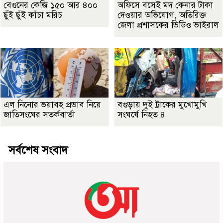
বেগুনের কেজি ১৫০ আর ৪০০
অফিসে বসেই মদ কেনার টাকা
ছুঁই ছুঁই কাঁচা মরিচ
দেওয়ার অভিযোগ, অতিরিক্ত
জেলা প্রশাসকের ভিডিও ভাইরাল
এল নিনোর ভয়াবহ প্রভাব নিয়ে
বগুড়ায় দুই ট্রাকের মুখোমুখি
জাতিসংঘের সতর্কবার্তা
সংঘর্ষে নিহত ৪
সর্বশেষ সংবাদ