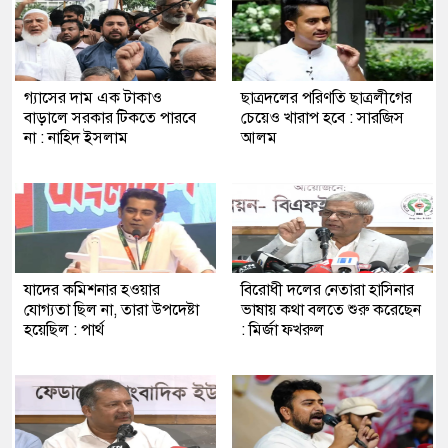
গ্যাসের দাম এক টাকাও
ছাত্রদলের পরিণতি ছাত্রলীগের
বাড়ালে সরকার টিকতে পারবে
চেয়েও খারাপ হবে : সারজিস
না : নাহিদ ইসলাম
আলম
যাদের কমিশনার হওয়ার
বিরোধী দলের নেতারা হাসিনার
যোগ্যতা ছিল না, তারা উপদেষ্টা
ভাষায় কথা বলতে শুরু করেছেন
হয়েছিল : পার্থ
: মির্জা ফখরুল